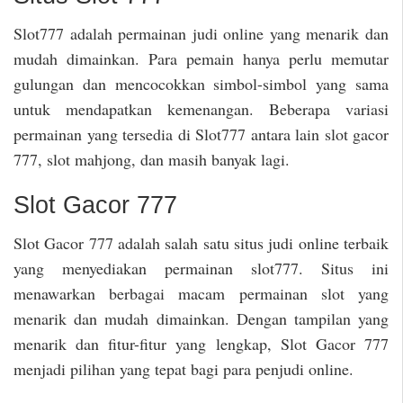
Slot777 adalah permainan judi online yang menarik dan
mudah dimainkan. Para pemain hanya perlu memutar
gulungan dan mencocokkan simbol-simbol yang sama
untuk mendapatkan kemenangan. Beberapa variasi
permainan yang tersedia di Slot777 antara lain slot gacor
777, slot mahjong, dan masih banyak lagi.
Slot Gacor 777
Slot Gacor 777 adalah salah satu situs judi online terbaik
yang menyediakan permainan slot777. Situs ini
menawarkan berbagai macam permainan slot yang
menarik dan mudah dimainkan. Dengan tampilan yang
menarik dan fitur-fitur yang lengkap, Slot Gacor 777
menjadi pilihan yang tepat bagi para penjudi online.