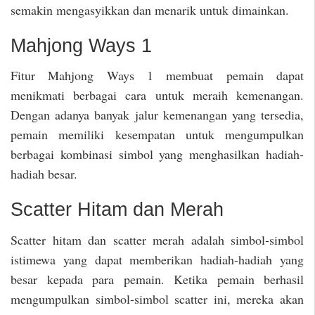
semakin mengasyikkan dan menarik untuk dimainkan.
Mahjong Ways 1
Fitur Mahjong Ways 1 membuat pemain dapat
menikmati berbagai cara untuk meraih kemenangan.
Dengan adanya banyak jalur kemenangan yang tersedia,
pemain memiliki kesempatan untuk mengumpulkan
berbagai kombinasi simbol yang menghasilkan hadiah-
hadiah besar.
Scatter Hitam dan Merah
Scatter hitam dan scatter merah adalah simbol-simbol
istimewa yang dapat memberikan hadiah-hadiah yang
besar kepada para pemain. Ketika pemain berhasil
mengumpulkan simbol-simbol scatter ini, mereka akan