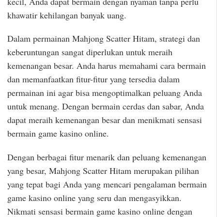
kecil, Anda dapat bermain dengan nyaman tanpa perlu
khawatir kehilangan banyak uang.
Dalam permainan Mahjong Scatter Hitam, strategi dan
keberuntungan sangat diperlukan untuk meraih
kemenangan besar. Anda harus memahami cara bermain
dan memanfaatkan fitur-fitur yang tersedia dalam
permainan ini agar bisa mengoptimalkan peluang Anda
untuk menang. Dengan bermain cerdas dan sabar, Anda
dapat meraih kemenangan besar dan menikmati sensasi
bermain game kasino online.
Dengan berbagai fitur menarik dan peluang kemenangan
yang besar, Mahjong Scatter Hitam merupakan pilihan
yang tepat bagi Anda yang mencari pengalaman bermain
game kasino online yang seru dan mengasyikkan.
Nikmati sensasi bermain game kasino online dengan