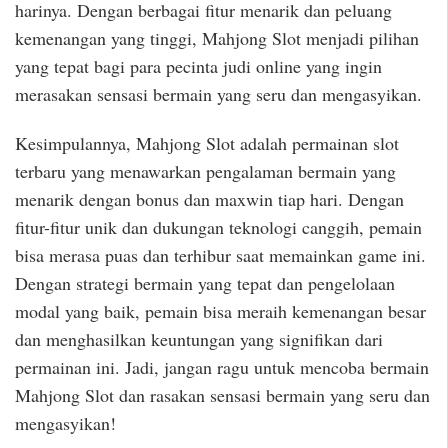
harinya. Dengan berbagai fitur menarik dan peluang
kemenangan yang tinggi, Mahjong Slot menjadi pilihan
yang tepat bagi para pecinta judi online yang ingin
merasakan sensasi bermain yang seru dan mengasyikan.
Kesimpulannya, Mahjong Slot adalah permainan slot
terbaru yang menawarkan pengalaman bermain yang
menarik dengan bonus dan maxwin tiap hari. Dengan
fitur-fitur unik dan dukungan teknologi canggih, pemain
bisa merasa puas dan terhibur saat memainkan game ini.
Dengan strategi bermain yang tepat dan pengelolaan
modal yang baik, pemain bisa meraih kemenangan besar
dan menghasilkan keuntungan yang signifikan dari
permainan ini. Jadi, jangan ragu untuk mencoba bermain
Mahjong Slot dan rasakan sensasi bermain yang seru dan
mengasyikan!