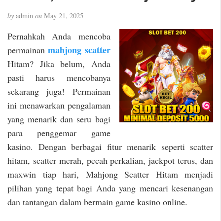
by
admin
on
May 21, 2025
Pernahkah Anda mencoba
mahjong scatter
permainan
Hitam? Jika belum, Anda
pasti harus mencobanya
sekarang juga! Permainan
ini menawarkan pengalaman
yang menarik dan seru bagi
para penggemar game
kasino. Dengan berbagai fitur menarik seperti scatter
hitam, scatter merah, pecah perkalian, jackpot terus, dan
maxwin tiap hari, Mahjong Scatter Hitam menjadi
pilihan yang tepat bagi Anda yang mencari kesenangan
dan tantangan dalam bermain game kasino online.