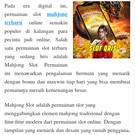
Pada era digital ini,
mahjong
permainan slot
terbaru
online semakin
populer di kalangan para
pecinta judi online. Salah
satu permainan slot terbaru
yang sedang hits adalah
Mahjong Slot. Permainan
ini menawarkan pengalaman bermain yang menarik
dengan bonus dan maxwin tiap hari yang bisa membuat
pemainnya meraih kemenangan besar.
Mahjong Slot adalah permainan slot yang
menggabungkan elemen mahjong tradisional dengan
fitur-fitur modern dari permainan slot online. Dengan
tampilan yang menarik dan desain yang ramah pengguna,