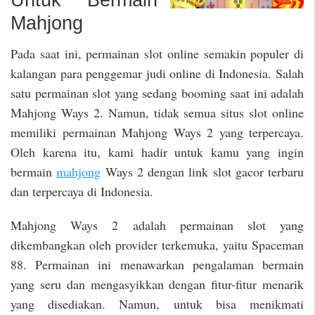
Untuk Bermain
Mahjong
Pada saat ini, permainan slot online semakin populer di
kalangan para penggemar judi online di Indonesia. Salah
satu permainan slot yang sedang booming saat ini adalah
Mahjong Ways 2. Namun, tidak semua situs slot online
memiliki permainan Mahjong Ways 2 yang terpercaya.
Oleh karena itu, kami hadir untuk kamu yang ingin
bermain
mahjong
Ways 2 dengan link slot gacor terbaru
dan terpercaya di Indonesia.
Mahjong Ways 2 adalah permainan slot yang
dikembangkan oleh provider terkemuka, yaitu Spaceman
88. Permainan ini menawarkan pengalaman bermain
yang seru dan mengasyikkan dengan fitur-fitur menarik
yang disediakan. Namun, untuk bisa menikmati