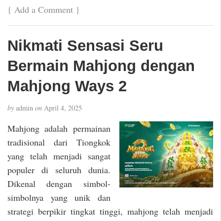
{
Add a Comment
}
Nikmati Sensasi Seru
Bermain Mahjong dengan
Mahjong Ways 2
by
admin
on
April 4, 2025
Mahjong adalah permainan
tradisional dari Tiongkok
yang telah menjadi sangat
populer di seluruh dunia.
Dikenal dengan simbol-
simbolnya yang unik dan
strategi berpikir tingkat tinggi, mahjong telah menjadi