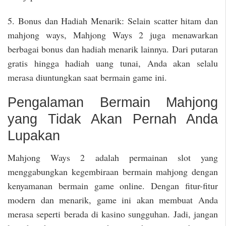
5. Bonus dan Hadiah Menarik: Selain scatter hitam dan
mahjong ways, Mahjong Ways 2 juga menawarkan
berbagai bonus dan hadiah menarik lainnya. Dari putaran
gratis hingga hadiah uang tunai, Anda akan selalu
merasa diuntungkan saat bermain game ini.
Pengalaman Bermain Mahjong
yang Tidak Akan Pernah Anda
Lupakan
Mahjong Ways 2 adalah permainan slot yang
menggabungkan kegembiraan bermain mahjong dengan
kenyamanan bermain game online. Dengan fitur-fitur
modern dan menarik, game ini akan membuat Anda
merasa seperti berada di kasino sungguhan. Jadi, jangan