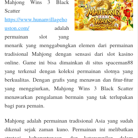
Mahjong Wins 3 Black
Scatter
https://www.hunanvillageho
uston.com/
adalah
permainan slot yang
menarik yang menggabungkan elemen dari permainan
tradisional Mahjong dengan sensasi dari slot kasino
online. Game ini bisa dimainkan di situs spaceman88
yang terkenal dengan koleksi permainan slotnya yang
berkualitas. Dengan grafis yang menawan dan fitur-fitur
yang menggiurkan, Mahjong Wins 3 Black Scatter
menawarkan pengalaman bermain yang tak terlupakan
bagi para pemain.
Mahjong adalah permainan tradisional Asia yang sudah
dikenal sejak zaman kuno. Permainan ini melibatkan
strategi, keberuntungan, dan keterampilan dalam