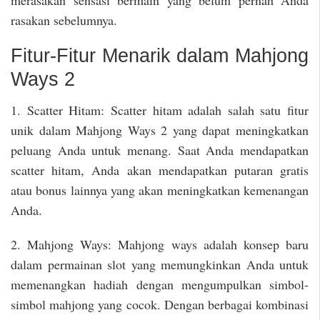
rasakan sebelumnya.
Fitur-Fitur Menarik dalam Mahjong
Ways 2
1. Scatter Hitam: Scatter hitam adalah salah satu fitur
unik dalam Mahjong Ways 2 yang dapat meningkatkan
peluang Anda untuk menang. Saat Anda mendapatkan
scatter hitam, Anda akan mendapatkan putaran gratis
atau bonus lainnya yang akan meningkatkan kemenangan
Anda.
2. Mahjong Ways: Mahjong ways adalah konsep baru
dalam permainan slot yang memungkinkan Anda untuk
memenangkan hadiah dengan mengumpulkan simbol-
simbol mahjong yang cocok. Dengan berbagai kombinasi