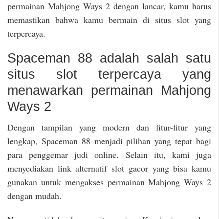
permainan Mahjong Ways 2 dengan lancar, kamu harus
memastikan bahwa kamu bermain di situs slot yang
terpercaya.
Spaceman 88 adalah salah satu
situs slot terpercaya yang
menawarkan permainan Mahjong
Ways 2
Dengan tampilan yang modern dan fitur-fitur yang
lengkap, Spaceman 88 menjadi pilihan yang tepat bagi
para penggemar judi online. Selain itu, kami juga
menyediakan link alternatif slot gacor yang bisa kamu
gunakan untuk mengakses permainan Mahjong Ways 2
dengan mudah.