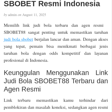
SBOBET Resmi Indonesia
by
admin
on
August 11, 2025
Memilih link judi bola terbaru dan agen resmi
SBOBET88 sangat penting untuk memastikan taruhan
judi bola sbobet
berjalan lancar dan aman. Dengan akses
yang tepat, pemain bisa menikmati berbagai jenis
taruhan bola dengan odds kompetitif dan layanan
profesional di Indonesia.
Keunggulan Menggunakan Link
Judi Bola SBOBET88 Terbaru dan
Agen Resmi
Link terbaru memastikan kamu terhindar dari
pemblokiran dan masalah koneksi, sedangkan agen resmi