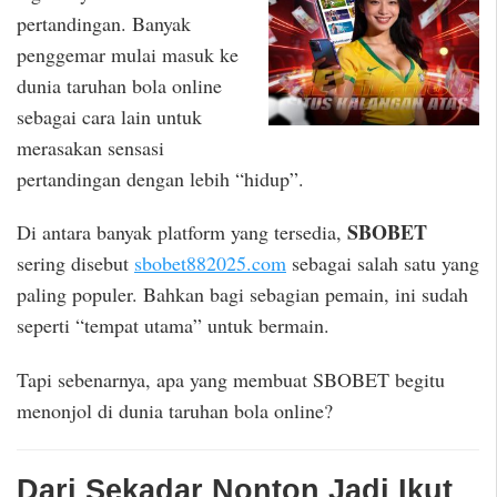
pertandingan. Banyak
penggemar mulai masuk ke
dunia taruhan bola online
sebagai cara lain untuk
merasakan sensasi
pertandingan dengan lebih “hidup”.
SBOBET
Di antara banyak platform yang tersedia,
sering disebut
sbobet882025.com
sebagai salah satu yang
paling populer. Bahkan bagi sebagian pemain, ini sudah
seperti “tempat utama” untuk bermain.
Tapi sebenarnya, apa yang membuat SBOBET begitu
menonjol di dunia taruhan bola online?
Dari Sekadar Nonton Jadi Ikut