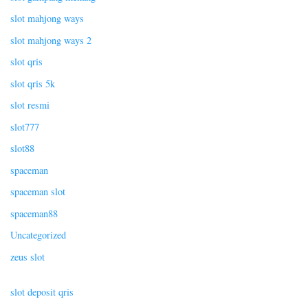
slot mahjong ways
slot mahjong ways 2
slot qris
slot qris 5k
slot resmi
slot777
slot88
spaceman
spaceman slot
spaceman88
Uncategorized
zeus slot
slot deposit qris