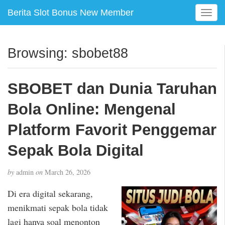
Berita Slot Bonus New Member
T
o
g
g
Browsing: sbobet88
l
e
n
SBOBET dan Dunia Taruhan
a
v
Bola Online: Mengenal
i
g
Platform Favorit Penggemar
a
Sepak Bola Digital
t
i
o
by
admin
on
March 26, 2026
n
Di era digital sekarang,
menikmati sepak bola tidak
lagi hanya soal menonton