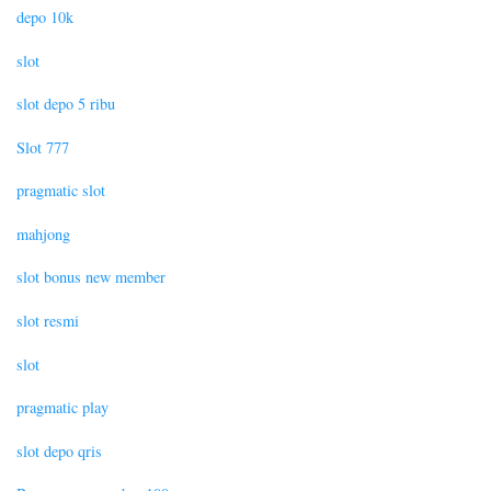
depo 10k
slot
slot depo 5 ribu
Slot 777
pragmatic slot
mahjong
slot bonus new member
slot resmi
slot
pragmatic play
slot depo qris