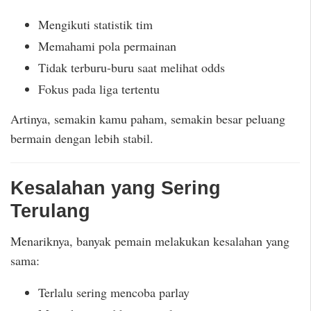
Mengikuti statistik tim
Memahami pola permainan
Tidak terburu-buru saat melihat odds
Fokus pada liga tertentu
Artinya, semakin kamu paham, semakin besar peluang
bermain dengan lebih stabil.
Kesalahan yang Sering
Terulang
Menariknya, banyak pemain melakukan kesalahan yang
sama:
Terlalu sering mencoba parlay