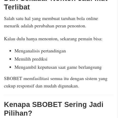
Terlibat
Salah satu hal yang membuat taruhan bola online
menarik adalah perubahan peran penonton.
Kalau dulu hanya menonton, sekarang pemain bisa:
Menganalisis pertandingan
Memilih prediksi
Mengambil keputusan saat game berlangsung
SBOBET memfasilitasi semua itu dengan sistem yang
cukup responsif dan mudah digunakan.
Kenapa SBOBET Sering Jadi
Pilihan?