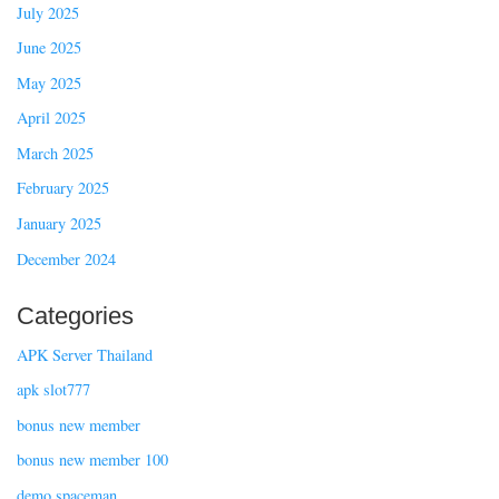
July 2025
June 2025
May 2025
April 2025
March 2025
February 2025
January 2025
December 2024
Categories
APK Server Thailand
apk slot777
bonus new member
bonus new member 100
demo spaceman