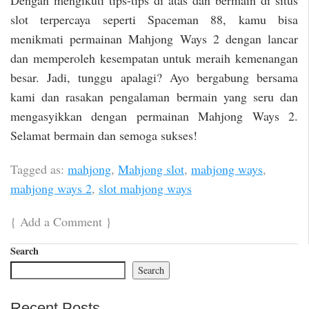
slot terpercaya seperti Spaceman 88, kamu bisa
menikmati permainan Mahjong Ways 2 dengan lancar
dan memperoleh kesempatan untuk meraih kemenangan
besar. Jadi, tunggu apalagi? Ayo bergabung bersama
kami dan rasakan pengalaman bermain yang seru dan
mengasyikkan dengan permainan Mahjong Ways 2.
Selamat bermain dan semoga sukses!
Tagged as:
mahjong
,
Mahjong slot
,
mahjong ways
,
mahjong ways 2
,
slot mahjong ways
{
Add a Comment
}
Search
Search
Recent Posts