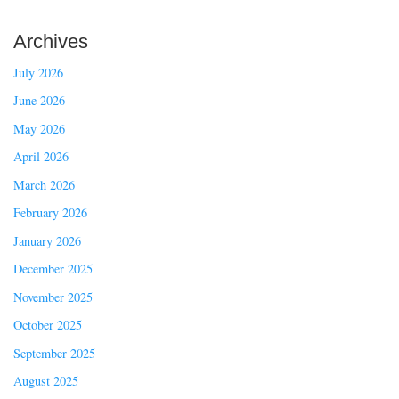
Archives
July 2026
June 2026
May 2026
April 2026
March 2026
February 2026
January 2026
December 2025
November 2025
October 2025
September 2025
August 2025