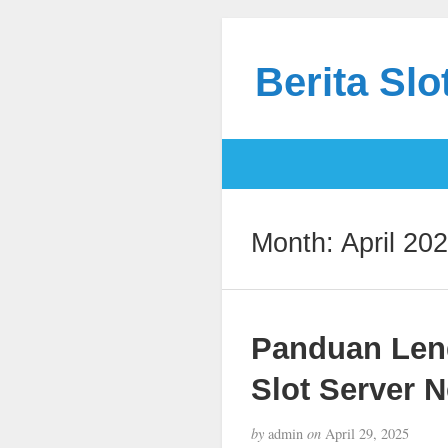
Berita Sl
Month:
April 20
Panduan Len
Slot Server 
by
admin
on
April 29, 2025