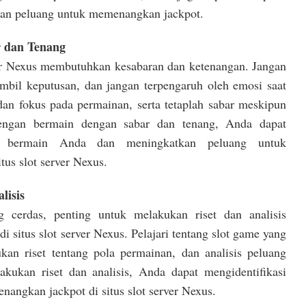
an peluang untuk memenangkan jackpot.
r dan Tenang
ver Nexus membutuhkan kesabaran dan ketenangan. Jangan
mbil keputusan, dan jangan terpengaruh oleh emosi saat
dan fokus pada permainan, serta tetaplah sabar meskipun
engan bermain dengan sabar dan tenang, Anda dapat
gi bermain Anda dan meningkatkan peluang untuk
us slot server Nexus.
lisis
g cerdas, penting untuk melakukan riset dan analisis
 situs slot server Nexus. Pelajari tentang slot game yang
kan riset tentang pola permainan, dan analisis peluang
ukan riset dan analisis, Anda dapat mengidentifikasi
enangkan jackpot di situs slot server Nexus.