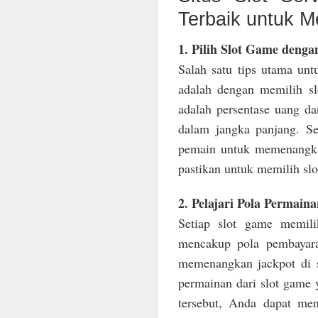
Terbaik untuk 
1. Pilih Slot Game denga
Salah satu tips utama unt
adalah dengan memilih sl
adalah persentase uang d
dalam jangka panjang. S
pemain untuk memenangka
pastikan untuk memilih slo
2. Pelajari Pola Permaina
Setiap slot game memili
mencakup pola pembayara
memenangkan jackpot di s
permainan dari slot game
tersebut, Anda dapat me