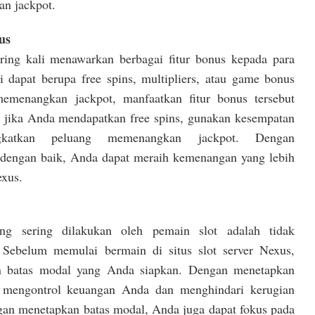
n jackpot.
us
ering kali menawarkan berbagai fitur bonus kepada para
i dapat berupa free spins, multipliers, atau game bonus
emenangkan jackpot, manfaatkan fitur bonus tersebut
, jika Anda mendapatkan free spins, gunakan kesempatan
gkatkan peluang memenangkan jackpot. Dengan
 dengan baik, Anda dapat meraih kemenangan yang lebih
exus.
ng sering dilakukan oleh pemain slot adalah tidak
 Sebelum memulai bermain di situs slot server Nexus,
n batas modal yang Anda siapkan. Dengan menetapkan
 mengontrol keuangan Anda dan menghindari kerugian
engan menetapkan batas modal, Anda juga dapat fokus pada