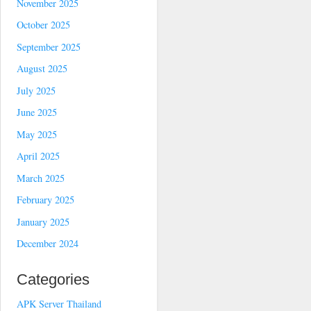
November 2025
October 2025
September 2025
August 2025
July 2025
June 2025
May 2025
April 2025
March 2025
February 2025
January 2025
December 2024
Categories
APK Server Thailand