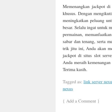
Memenangkan jackpot di s
khusus. Dengan mengikuti t
meningkatkan peluang un
besar. Selalu ingat untuk 
permainan, memanfaatkan
sabar dan tenang, serta m
trik jitu ini, Anda akan
jackpot di situs slot se
Anda meraih kemenangan ya
Terima kasih.
Tagged as:
link server nex
nexus
{
Add a Comment
}