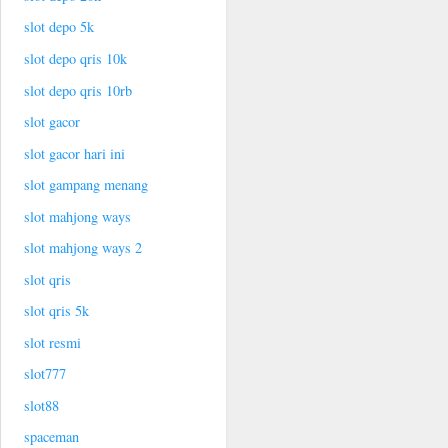
slot depo 5k
slot depo qris 10k
slot depo qris 10rb
slot gacor
slot gacor hari ini
slot gampang menang
slot mahjong ways
slot mahjong ways 2
slot qris
slot qris 5k
slot resmi
slot777
slot88
spaceman