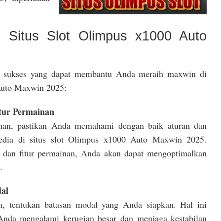
i Situs Slot Olimpus x1000 Auto
egi sukses yang dapat membantu Anda meraih maxwin di
 Auto Maxwin 2025:
tur Permainan
an, pastikan Anda memahami dengan baik aturan dan
rsedia di situs slot Olimpus x1000 Auto Maxwin 2025.
dan fitur permainan, Anda akan dapat mengoptimalkan
.
al
, tentukan batasan modal yang Anda siapkan. Hal ini
Anda mengalami kerugian besar dan menjaga kestabilan