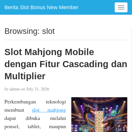
Berita Slot Bonus New Member
T
o
g
g
Browsing: slot
l
e
n
Slot Mahjong Mobile
a
v
dengan Fitur Cascading dan
i
g
Multiplier
a
t
by
admin
on
July 31, 2026
i
o
Perkembangan teknologi
n
membuat
slot mahjong
dapat dibuka melalui
ponsel, tablet, maupun