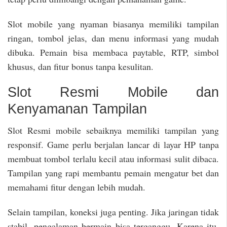
Slot mobile yang nyaman biasanya memiliki tampilan
ringan, tombol jelas, dan menu informasi yang mudah
dibuka. Pemain bisa membaca paytable, RTP, simbol
khusus, dan fitur bonus tanpa kesulitan.
Slot Resmi Mobile dan
Kenyamanan Tampilan
Slot Resmi mobile sebaiknya memiliki tampilan yang
responsif. Game perlu berjalan lancar di layar HP tanpa
membuat tombol terlalu kecil atau informasi sulit dibaca.
Tampilan yang rapi membantu pemain mengatur bet dan
memahami fitur dengan lebih mudah.
Selain tampilan, koneksi juga penting. Jika jaringan tidak
stabil, pengalaman bermain bisa terganggu. Karena itu,