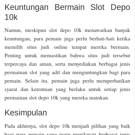
Keuntungan Bermain Slot Depo
10k
Namun, meskipun slot depo 10k menawarkan banyak
keuntungan, para pemain juga perlu berhati-hati ketika
memilih situs judi online tempat mereka bermain.
Penting untuk memastikan bahwa situs judi tersebut
terpercaya dan aman, serta menyediakan berbagai jenis
permainan slot yang adil dan menguntungkan bagi para
pemain. Selain itu, pemain juga perlu memperhatikan
syarat dan ketentuan yang berlaku untuk setiap jenis
permainan slot depo 10k yang mereka mainkan.
Kesimpulan
Pada akhirnya, slot depo 10k menjadi pilihan yang baik
bagi para pemain yang ingin menikmati berbagai jenis