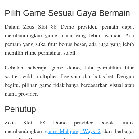
Pilih Game Sesuai Gaya Bermain
Dalam Zeus Slot 88 Demo provider, pemain dapat
membandingkan game mana yang lebih nyaman. Ada
pemain yang suka fitur bonus besar, ada juga yang lebih
memilih ritme permainan stabil.
Cobalah beberapa game demo, lalu perhatikan fitur
scatter, wild, multiplier, free spin, dan batas bet. Dengan
begitu, pilihan game tidak hanya berdasarkan visual atau
nama provider.
Penutup
Zeus Slot 88 Demo provider cocok untuk
membandingkan
game Mahjong Ways 2
dari berbagai