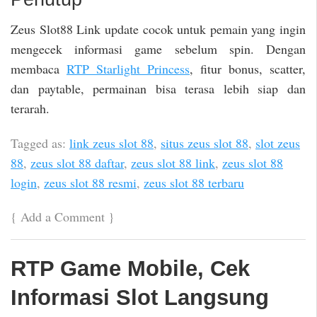
Zeus Slot88 Link update cocok untuk pemain yang ingin
mengecek informasi game sebelum spin. Dengan
membaca
RTP Starlight Princess
, fitur bonus, scatter,
dan paytable, permainan bisa terasa lebih siap dan
terarah.
Tagged as:
link zeus slot 88
,
situs zeus slot 88
,
slot zeus
88
,
zeus slot 88 daftar
,
zeus slot 88 link
,
zeus slot 88
login
,
zeus slot 88 resmi
,
zeus slot 88 terbaru
{
Add a Comment
}
RTP Game Mobile, Cek
Informasi Slot Langsung