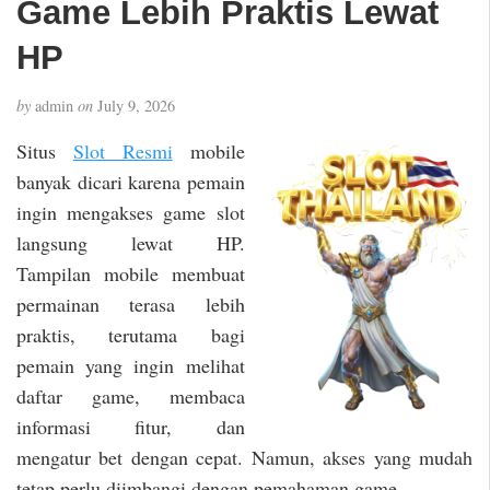
Game Lebih Praktis Lewat
HP
by
admin
on
July 9, 2026
Situs
Slot Resmi
mobile
banyak dicari karena pemain
ingin mengakses game slot
langsung lewat HP.
Tampilan mobile membuat
permainan terasa lebih
praktis, terutama bagi
pemain yang ingin melihat
daftar game, membaca
informasi fitur, dan
mengatur bet dengan cepat. Namun, akses yang mudah
tetap perlu diimbangi dengan pemahaman game.