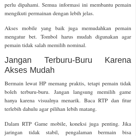
perlu dipahami. Semua informasi ini membantu pemain
mengikuti permainan dengan lebih jelas.
Akses mobile yang baik juga memudahkan pemain
mengatur bet. Tombol harus mudah digunakan agar
pemain tidak salah memilih nominal.
Jangan Terburu-Buru Karena
Akses Mudah
Bermain lewat HP memang praktis, tetapi pemain tidak
boleh terburu-buru. Jangan langsung memilih game
hanya karena visualnya menarik. Baca RTP dan fitur
terlebih dahulu agar pilihan lebih matang.
Dalam RTP Game mobile, koneksi juga penting. Jika
jaringan tidak stabil, pengalaman bermain bisa