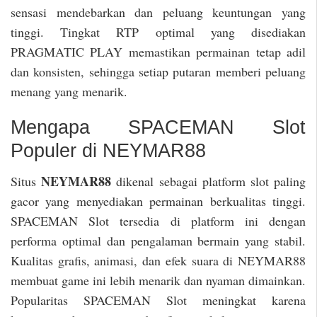
sensasi mendebarkan dan peluang keuntungan yang
tinggi. Tingkat RTP optimal yang disediakan
PRAGMATIC PLAY memastikan permainan tetap adil
dan konsisten, sehingga setiap putaran memberi peluang
menang yang menarik.
Mengapa SPACEMAN Slot
Populer di NEYMAR88
NEYMAR88
Situs
dikenal sebagai platform slot paling
gacor yang menyediakan permainan berkualitas tinggi.
SPACEMAN Slot tersedia di platform ini dengan
performa optimal dan pengalaman bermain yang stabil.
Kualitas grafis, animasi, dan efek suara di NEYMAR88
membuat game ini lebih menarik dan nyaman dimainkan.
Popularitas SPACEMAN Slot meningkat karena