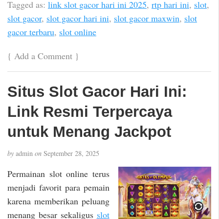
Tagged as:
link slot gacor hari ini 2025
,
rtp hari ini
,
slot
,
slot gacor
,
slot gacor hari ini
,
slot gacor maxwin
,
slot
gacor terbaru
,
slot online
{
Add a Comment
}
Situs Slot Gacor Hari Ini:
Link Resmi Terpercaya
untuk Menang Jackpot
by
admin
on
September 28, 2025
Permainan slot online terus
menjadi favorit para pemain
karena memberikan peluang
menang besar sekaligus
slot