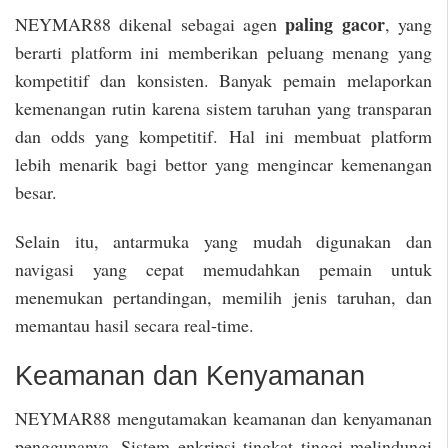
paling gacor
NEYMAR88 dikenal sebagai agen
, yang
berarti platform ini memberikan peluang menang yang
kompetitif dan konsisten. Banyak pemain melaporkan
kemenangan rutin karena sistem taruhan yang transparan
dan odds yang kompetitif. Hal ini membuat platform
lebih menarik bagi bettor yang mengincar kemenangan
besar.
Selain itu, antarmuka yang mudah digunakan dan
navigasi yang cepat memudahkan pemain untuk
menemukan pertandingan, memilih jenis taruhan, dan
memantau hasil secara real-time.
Keamanan dan Kenyamanan
NEYMAR88 mengutamakan keamanan dan kenyamanan
penggunanya. Sistem enkripsi tingkat tinggi melindungi