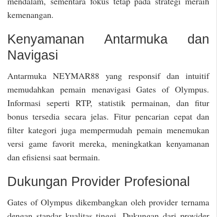
mendalam, sementara fokus tetap pada strategi meraih
kemenangan.
Kenyamanan Antarmuka dan
Navigasi
Antarmuka NEYMAR88 yang responsif dan intuitif
memudahkan pemain menavigasi Gates of Olympus.
Informasi seperti RTP, statistik permainan, dan fitur
bonus tersedia secara jelas. Fitur pencarian cepat dan
filter kategori juga mempermudah pemain menemukan
versi game favorit mereka, meningkatkan kenyamanan
dan efisiensi saat bermain.
Dukungan Provider Profesional
Gates of Olympus dikembangkan oleh provider ternama
dengan standar kualitas tinggi. Dukungan dari provider