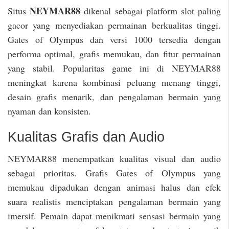
NEYMAR88
Situs
dikenal sebagai platform slot paling
gacor yang menyediakan permainan berkualitas tinggi.
Gates of Olympus dan versi 1000 tersedia dengan
performa optimal, grafis memukau, dan fitur permainan
yang stabil. Popularitas game ini di NEYMAR88
meningkat karena kombinasi peluang menang tinggi,
desain grafis menarik, dan pengalaman bermain yang
nyaman dan konsisten.
Kualitas Grafis dan Audio
NEYMAR88 menempatkan kualitas visual dan audio
sebagai prioritas. Grafis Gates of Olympus yang
memukau dipadukan dengan animasi halus dan efek
suara realistis menciptakan pengalaman bermain yang
imersif. Pemain dapat menikmati sensasi bermain yang