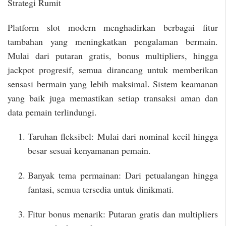
Strategi Rumit
Platform slot modern menghadirkan berbagai fitur
tambahan yang meningkatkan pengalaman bermain.
Mulai dari putaran gratis, bonus multipliers, hingga
jackpot progresif, semua dirancang untuk memberikan
sensasi bermain yang lebih maksimal. Sistem keamanan
yang baik juga memastikan setiap transaksi aman dan
data pemain terlindungi.
Taruhan fleksibel: Mulai dari nominal kecil hingga
besar sesuai kenyamanan pemain.
Banyak tema permainan: Dari petualangan hingga
fantasi, semua tersedia untuk dinikmati.
Fitur bonus menarik: Putaran gratis dan multipliers