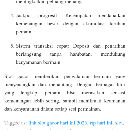
meningkatkan peluang menang.
Jackpot progresif: Kesempatan mendapatkan
kemenangan besar dengan akumulasi taruhan
pemain.
Sistem transaksi cepat: Deposit dan penarikan
berlangsung tanpa hambatan, mendukung
kenyamanan bermain.
Slot gacor memberikan pengalaman bermain yang
menyenangkan dan menantang. Dengan berbagai fitur
yang lengkap, pemain bisa merasakan sensasi
kemenangan lebih sering, sambil menikmati keamanan
dan kenyamanan dalam setiap sesi permainan.
Tagged as:
link slot gacor hari ini 2025
,
rtp hari ini
,
slot
,