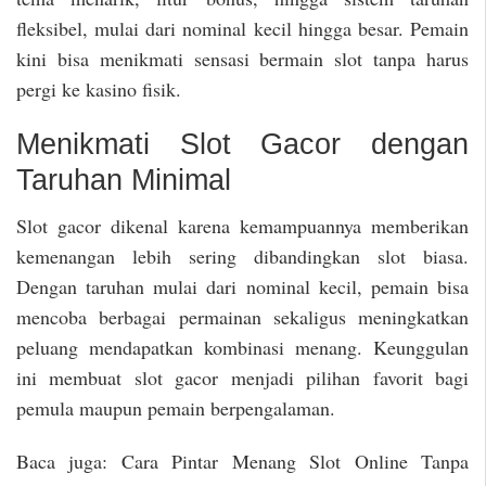
fleksibel, mulai dari nominal kecil hingga besar. Pemain
kini bisa menikmati sensasi bermain slot tanpa harus
pergi ke kasino fisik.
Menikmati Slot Gacor dengan
Taruhan Minimal
Slot gacor dikenal karena kemampuannya memberikan
kemenangan lebih sering dibandingkan slot biasa.
Dengan taruhan mulai dari nominal kecil, pemain bisa
mencoba berbagai permainan sekaligus meningkatkan
peluang mendapatkan kombinasi menang. Keunggulan
ini membuat slot gacor menjadi pilihan favorit bagi
pemula maupun pemain berpengalaman.
Baca juga: Cara Pintar Menang Slot Online Tanpa