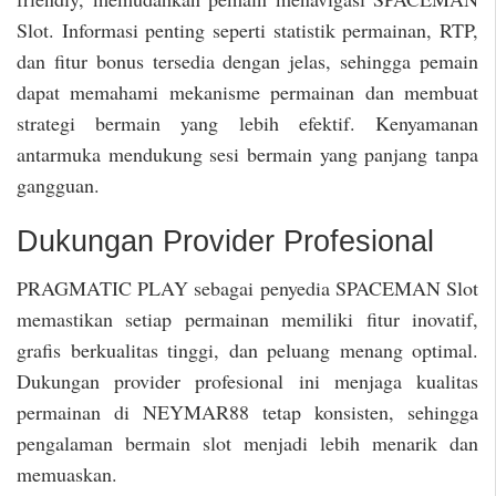
Slot. Informasi penting seperti statistik permainan, RTP,
dan fitur bonus tersedia dengan jelas, sehingga pemain
dapat memahami mekanisme permainan dan membuat
strategi bermain yang lebih efektif. Kenyamanan
antarmuka mendukung sesi bermain yang panjang tanpa
gangguan.
Dukungan Provider Profesional
PRAGMATIC PLAY sebagai penyedia SPACEMAN Slot
memastikan setiap permainan memiliki fitur inovatif,
grafis berkualitas tinggi, dan peluang menang optimal.
Dukungan provider profesional ini menjaga kualitas
permainan di NEYMAR88 tetap konsisten, sehingga
pengalaman bermain slot menjadi lebih menarik dan
memuaskan.