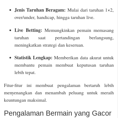
Jenis Taruhan Beragam:
Mulai dari taruhan 1×2,
over/under, handicap, hingga taruhan live.
Live Betting:
Memungkinkan pemain memasang
taruhan saat pertandingan berlangsung,
meningkatkan strategi dan keseruan.
Statistik Lengkap:
Memberikan data akurat untuk
membantu pemain membuat keputusan taruhan
lebih tepat.
Fitur-fitur ini membuat pengalaman bertaruh lebih
menyenangkan dan menambah peluang untuk meraih
keuntungan maksimal.
Pengalaman Bermain yang Gacor