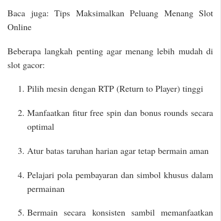
Baca juga: Tips Maksimalkan Peluang Menang Slot
Online
Beberapa langkah penting agar menang lebih mudah di
slot gacor:
Pilih mesin dengan RTP (Return to Player) tinggi
Manfaatkan fitur free spin dan bonus rounds secara
optimal
Atur batas taruhan harian agar tetap bermain aman
Pelajari pola pembayaran dan simbol khusus dalam
permainan
Bermain secara konsisten sambil memanfaatkan