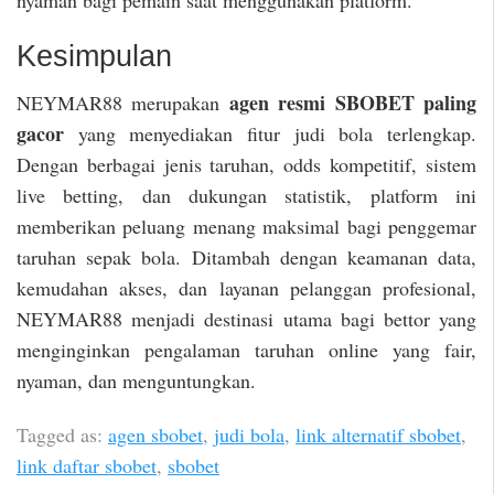
Kesimpulan
agen resmi SBOBET paling
NEYMAR88 merupakan
gacor
yang menyediakan fitur judi bola terlengkap.
Dengan berbagai jenis taruhan, odds kompetitif, sistem
live betting, dan dukungan statistik, platform ini
memberikan peluang menang maksimal bagi penggemar
taruhan sepak bola. Ditambah dengan keamanan data,
kemudahan akses, dan layanan pelanggan profesional,
NEYMAR88 menjadi destinasi utama bagi bettor yang
menginginkan pengalaman taruhan online yang fair,
nyaman, dan menguntungkan.
Tagged as:
agen sbobet
,
judi bola
,
link alternatif sbobet
,
link daftar sbobet
,
sbobet