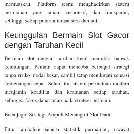
memuaskan. Platform resmi menghadirkan sistem
permainan yang aman, responsif, dan transparan,
sehingga setiap putaran terasa seru dan adil.
Keunggulan Bermain Slot Gacor
dengan Taruhan Kecil
Bermain slot dengan taruhan kecil memiliki banyak
keuntungan. Pemain dapat mencoba berbagai strategi
tanpa risiko modal besar, sambil tetap menikmati sensasi
kemenangan cepat. Selain itu, sistem permainan modern
menjamin keadilan dan keamanan setiap taruhan,
sehingga fokus dapat tetap pada strategi bermain.
Baca juga: Strategi Ampuh Menang di Slot Dadu
Fitur tambahan seperti statistik permainan, riwayat