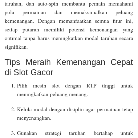
taruhan, dan auto-spin membantu pemain memahami
pola permainan dan memaksimalkan peluang
kemenangan. Dengan memanfaatkan semua fitur ini,
setiap putaran memiliki potensi kemenangan yang
optimal tanpa harus meningkatkan modal taruhan secara
signifikan.
Tips Meraih Kemenangan Cepat
di Slot Gacor
Pilih mesin slot dengan RTP tinggi untuk
meningkatkan peluang menang.
Kelola modal dengan disiplin agar permainan tetap
menyenangkan.
Gunakan strategi taruhan bertahap untuk