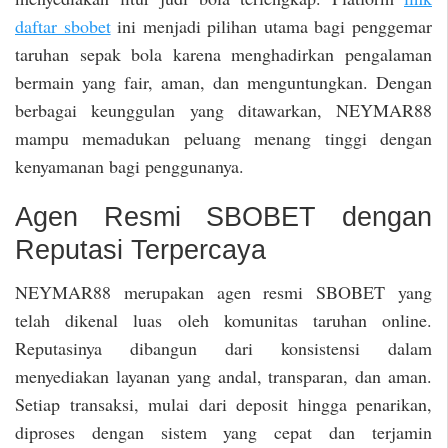
daftar sbobet
ini menjadi pilihan utama bagi penggemar
taruhan sepak bola karena menghadirkan pengalaman
bermain yang fair, aman, dan menguntungkan. Dengan
berbagai keunggulan yang ditawarkan, NEYMAR88
mampu memadukan peluang menang tinggi dengan
kenyamanan bagi penggunanya.
Agen Resmi SBOBET dengan
Reputasi Terpercaya
NEYMAR88 merupakan agen resmi SBOBET yang
telah dikenal luas oleh komunitas taruhan online.
Reputasinya dibangun dari konsistensi dalam
menyediakan layanan yang andal, transparan, dan aman.
Setiap transaksi, mulai dari deposit hingga penarikan,
diproses dengan sistem yang cepat dan terjamin