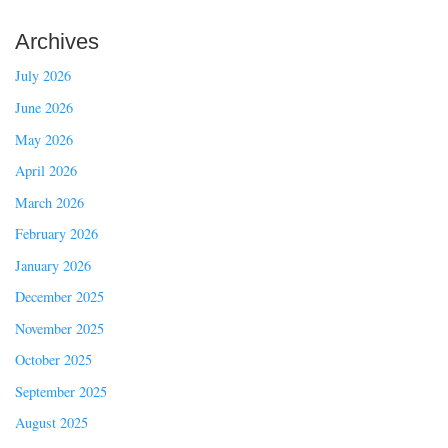
Archives
July 2026
June 2026
May 2026
April 2026
March 2026
February 2026
January 2026
December 2025
November 2025
October 2025
September 2025
August 2025