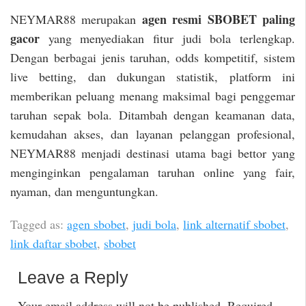
agen resmi SBOBET paling
NEYMAR88 merupakan
gacor
yang menyediakan fitur judi bola terlengkap.
Dengan berbagai jenis taruhan, odds kompetitif, sistem
live betting, dan dukungan statistik, platform ini
memberikan peluang menang maksimal bagi penggemar
taruhan sepak bola. Ditambah dengan keamanan data,
kemudahan akses, dan layanan pelanggan profesional,
NEYMAR88 menjadi destinasi utama bagi bettor yang
menginginkan pengalaman taruhan online yang fair,
nyaman, dan menguntungkan.
Tagged as:
agen sbobet
,
judi bola
,
link alternatif sbobet
,
link daftar sbobet
,
sbobet
Leave a Reply
Your email address will not be published.
Required