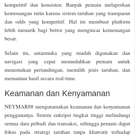
kompetitif dan konsisten. Banyak pemain melaporkan
kemenangan rutin karena sistem taruhan yang transparan
dan odds yang kompetitif. Hal ini membuat platform
lebih menarik bagi bettor yang mengincar kemenangan
besar.
Selain itu, antarmuka yang mudah digunakan dan
navigasi yang cepat memudahkan pemain untuk
menemukan pertandingan, memilih jenis taruhan, dan
memantau hasil secara real-time.
Keamanan dan Kenyamanan
NEYMAR88 mengutamakan keamanan dan kenyamanan
penggunanya. Sistem enkripsi tingkat tinggi melindungi
semua data pribadi dan transaksi, sehingga pemain dapat
fokus pada strategi taruhan tanpa khawatir terhadap