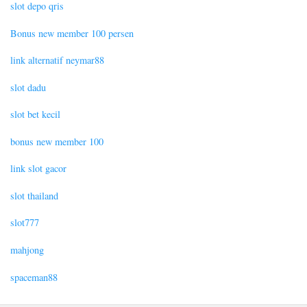
slot depo qris
Bonus new member 100 persen
link alternatif neymar88
slot dadu
slot bet kecil
bonus new member 100
link slot gacor
slot thailand
slot777
mahjong
spaceman88