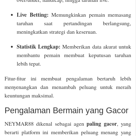
Live Betting:
Memungkinkan pemain memasang
taruhan saat pertandingan berlangsung,
meningkatkan strategi dan keseruan.
Statistik Lengkap:
Memberikan data akurat untuk
membantu pemain membuat keputusan taruhan
lebih tepat.
Fitur-fitur ini membuat pengalaman bertaruh lebih
menyenangkan dan menambah peluang untuk meraih
keuntungan maksimal.
Pengalaman Bermain yang Gacor
paling gacor
NEYMAR88 dikenal sebagai agen
, yang
berarti platform ini memberikan peluang menang yang