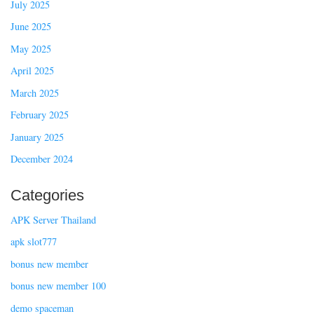
July 2025
June 2025
May 2025
April 2025
March 2025
February 2025
January 2025
December 2024
Categories
APK Server Thailand
apk slot777
bonus new member
bonus new member 100
demo spaceman