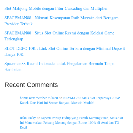
Slot Mahjong Mobile dengan Fitur Cascading dan Multiplier
SPACEMAN88 : Nikmati Kesempatan Raih Maxwin dari Beragam
Provider Terbaik
SPACEMAN88 : Situs Slot Online Resmi dengan Koleksi Game
Terlengkap
SLOT DEPO 10K : Link Slot Online Terbaru dengan Minimal Deposit
Hanya 10K
Spaceman88 Resmi Indonesia untuk Pengalaman Bermain Tanpa
Hambatan
Recent Comments
bonus new member to kecil
on
NEYMAR88 Situs Slot Terpercaya 2024:
Kakek Zeus Hari Ini Scatter Banyak, Maxwin Mudah!
Irfan Rizky
on
Seperti Prinsip Hidup yang Penuh Kemungkinan, Situs Slot
Ini Menawarkan Peluang Menang dengan Bonus 100% di Awal dan TO
Kecil