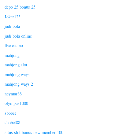
depo 25 bonus 25
Joker123
judi bola
judi bola online
live casino
mahjong
mahjong slot
mahjong ways
mahjong ways 2
neymar88
olympus1000
sbobet
sbobet88
situs slot bonus new member 100