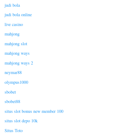
judi bola
judi bola online
live casino
mahjong
mahjong slot
mahjong ways
mahjong ways 2
neymar88
olympus1000
sbobet
sbobet88
situs slot bonus new member 100
situs slot depo 10k
Situs Toto