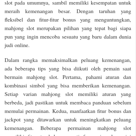
slot pada umumnya, sambil memiliki kesempatan untuk
meraih kemenangan besar. Dengan taruhan yang
fleksibel dan fitur-fitur bonus yang menguntungkan,
mahjong slot merupakan pilihan yang tepat bagi siapa
pun yang ingin mencoba sesuatu yang baru dalam dunia
judi online.
Dalam rangka memaksimalkan peluang kemenangan,
ada beberapa tips yang bisa diikuti oleh pemain saat
bermain mahjong slot. Pertama, pahami aturan dan
kombinasi simbol yang bisa memberikan kemenangan.
Setiap varian mahjong slot memiliki aturan yang
berbeda, jadi pastikan untuk membaca panduan sebelum
memulai permainan. Kedua, manfaatkan fitur bonus dan
jackpot yang ditawarkan untuk meningkatkan peluang
kemenangan. Beberapa permainan mahjong slot