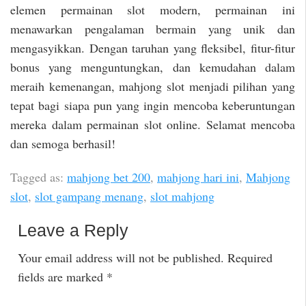
elemen permainan slot modern, permainan ini
menawarkan pengalaman bermain yang unik dan
mengasyikkan. Dengan taruhan yang fleksibel, fitur-fitur
bonus yang menguntungkan, dan kemudahan dalam
meraih kemenangan, mahjong slot menjadi pilihan yang
tepat bagi siapa pun yang ingin mencoba keberuntungan
mereka dalam permainan slot online. Selamat mencoba
dan semoga berhasil!
Tagged as:
mahjong bet 200
,
mahjong hari ini
,
Mahjong
slot
,
slot gampang menang
,
slot mahjong
Leave a Reply
Your email address will not be published.
Required
fields are marked
*