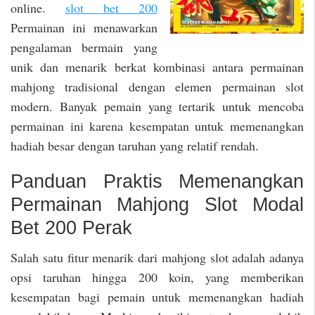
online.
slot bet 200
Permainan ini menawarkan
pengalaman bermain yang
unik dan menarik berkat kombinasi antara permainan
mahjong tradisional dengan elemen permainan slot
modern. Banyak pemain yang tertarik untuk mencoba
permainan ini karena kesempatan untuk memenangkan
hadiah besar dengan taruhan yang relatif rendah.
Panduan Praktis Memenangkan
Permainan Mahjong Slot Modal
Bet 200 Perak
Salah satu fitur menarik dari mahjong slot adalah adanya
opsi taruhan hingga 200 koin, yang memberikan
kesempatan bagi pemain untuk memenangkan hadiah