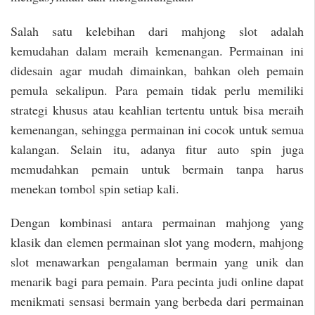
Salah satu kelebihan dari mahjong slot adalah
kemudahan dalam meraih kemenangan. Permainan ini
didesain agar mudah dimainkan, bahkan oleh pemain
pemula sekalipun. Para pemain tidak perlu memiliki
strategi khusus atau keahlian tertentu untuk bisa meraih
kemenangan, sehingga permainan ini cocok untuk semua
kalangan. Selain itu, adanya fitur auto spin juga
memudahkan pemain untuk bermain tanpa harus
menekan tombol spin setiap kali.
Dengan kombinasi antara permainan mahjong yang
klasik dan elemen permainan slot yang modern, mahjong
slot menawarkan pengalaman bermain yang unik dan
menarik bagi para pemain. Para pecinta judi online dapat
menikmati sensasi bermain yang berbeda dari permainan