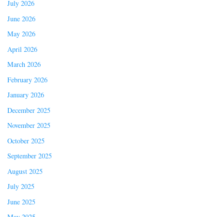
July 2026
June 2026
May 2026
April 2026
March 2026
February 2026
January 2026
December 2025
November 2025
October 2025
September 2025
August 2025
July 2025
June 2025
May 2025