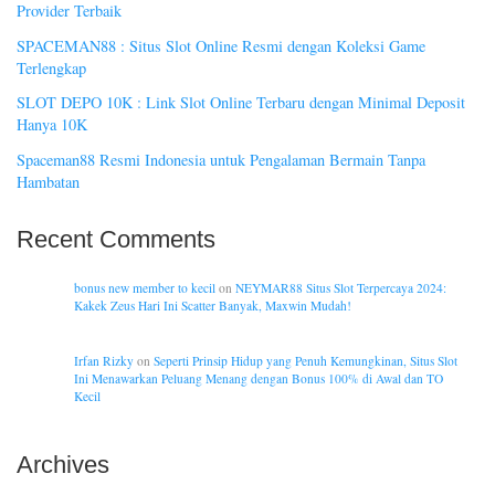
Provider Terbaik
SPACEMAN88 : Situs Slot Online Resmi dengan Koleksi Game
Terlengkap
SLOT DEPO 10K : Link Slot Online Terbaru dengan Minimal Deposit
Hanya 10K
Spaceman88 Resmi Indonesia untuk Pengalaman Bermain Tanpa
Hambatan
Recent Comments
bonus new member to kecil
on
NEYMAR88 Situs Slot Terpercaya 2024:
Kakek Zeus Hari Ini Scatter Banyak, Maxwin Mudah!
Irfan Rizky
on
Seperti Prinsip Hidup yang Penuh Kemungkinan, Situs Slot
Ini Menawarkan Peluang Menang dengan Bonus 100% di Awal dan TO
Kecil
Archives