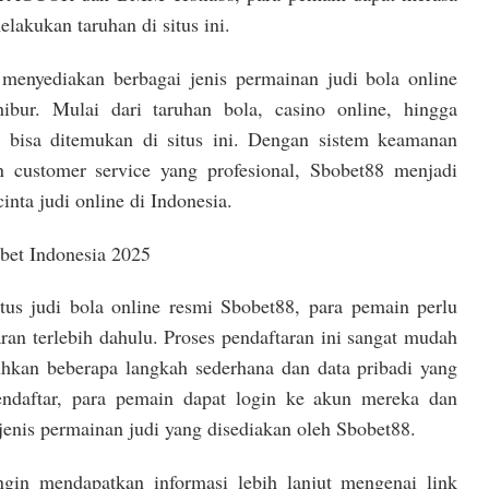
akukan taruhan di situs ini.
 menyediakan berbagai jenis permainan judi bola online
bur. Mulai dari taruhan bola, casino online, hingga
 bisa ditemukan di situs ini. Dengan sistem keamanan
n customer service yang profesional, Sbobet88 menjadi
inta judi online di Indonesia.
bet Indonesia 2025
tus judi bola online resmi Sbobet88, para pemain perlu
ran terlebih dahulu. Proses pendaftaran ini sangat mudah
hkan beberapa langkah sederhana dan data pribadi yang
mendaftar, para pemain dapat login ke akun mereka dan
jenis permainan judi yang disediakan oleh Sbobet88.
gin mendapatkan informasi lebih lanjut mengenai link