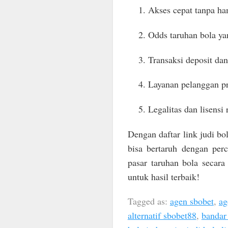
Akses cepat tanpa ha
Odds taruhan bola yan
Transaksi deposit d
Layanan pelanggan pr
Legalitas dan lisens
Dengan daftar link judi b
bisa bertaruh dengan per
pasar taruhan bola secara
untuk hasil terbaik!
Tagged as:
agen sbobet
,
ag
alternatif sbobet88
,
bandar