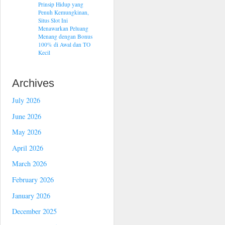
Prinsip Hidup yang
Penuh Kemungkinan,
Situs Slot Ini
Menawarkan Peluang
Menang dengan Bonus
100% di Awal dan TO
Kecil
Archives
July 2026
June 2026
May 2026
April 2026
March 2026
February 2026
January 2026
December 2025