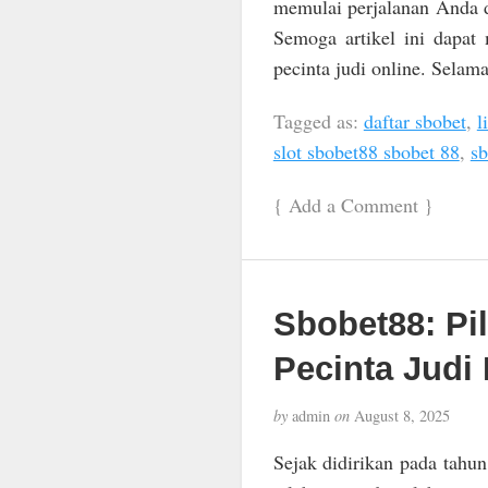
memulai perjalanan Anda 
Semoga artikel ini dapat
pecinta judi online. Selam
Tagged as:
daftar sbobet
,
l
slot sbobet88 sbobet 88
,
sb
{
Add a Comment
}
Sbobet88: Pil
Pecinta Judi
by
admin
on
August 8, 2025
Sejak didirikan pada tahu