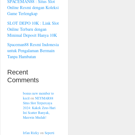
SPACEMAN88 : Situs Slot
Online Resmi dengan Koleksi
Game Terlengkap
SLOT DEPO 10K : Link Slot
Online Terbaru dengan
Minimal Deposit Hanya 10K
Spaceman88 Resmi Indonesia
untuk Pengalaman Bermain
Tanpa Hambatan
Recent
Comments
bonus new member to
kecil
on
NEYMAR88
Situs Slot Terpercaya
2024: Kakek Zeus Hari
Ini Scatter Banyak,
Maxwin Mudah!
Irfan Rizky
on
Seperti