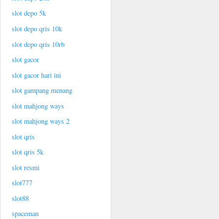
slot depo 5k
slot depo qris 10k
slot depo qris 10rb
slot gacor
slot gacor hari ini
slot gampang menang
slot mahjong ways
slot mahjong ways 2
slot qris
slot qris 5k
slot resmi
slot777
slot88
spaceman