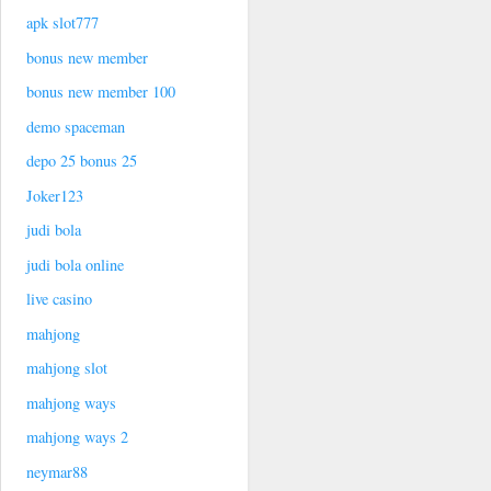
apk slot777
bonus new member
bonus new member 100
demo spaceman
depo 25 bonus 25
Joker123
judi bola
judi bola online
live casino
mahjong
mahjong slot
mahjong ways
mahjong ways 2
neymar88