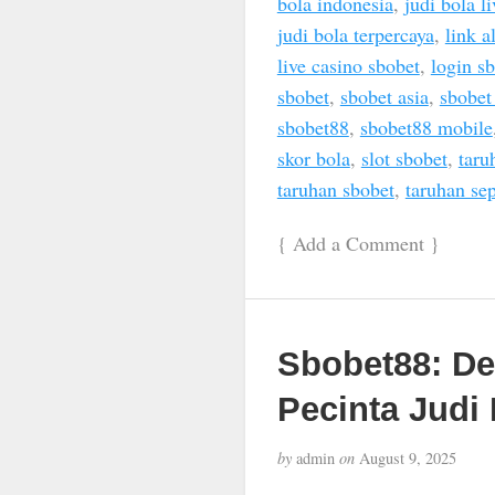
bola indonesia
,
judi bola li
judi bola terpercaya
,
link a
live casino sbobet
,
login s
sbobet
,
sbobet asia
,
sbobet
sbobet88
,
sbobet88 mobile
skor bola
,
slot sbobet
,
taru
taruhan sbobet
,
taruhan se
{
Add a Comment
}
Sbobet88: De
Pecinta Judi
by
admin
on
August 9, 2025