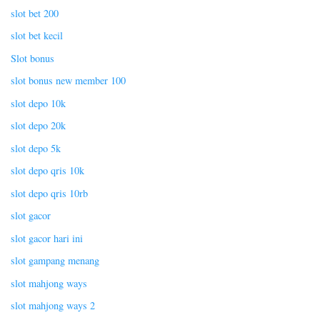
slot bet 200
slot bet kecil
Slot bonus
slot bonus new member 100
slot depo 10k
slot depo 20k
slot depo 5k
slot depo qris 10k
slot depo qris 10rb
slot gacor
slot gacor hari ini
slot gampang menang
slot mahjong ways
slot mahjong ways 2