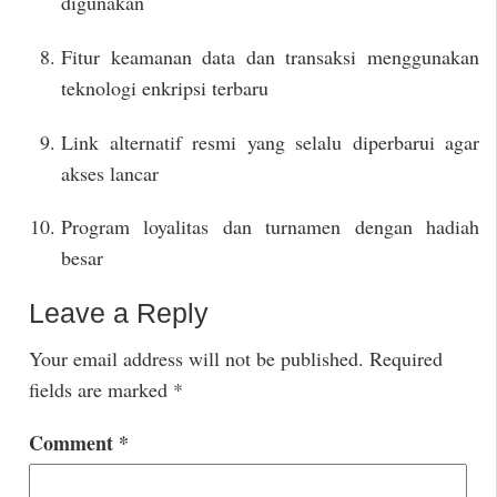
digunakan
Fitur keamanan data dan transaksi menggunakan
teknologi enkripsi terbaru
Link alternatif resmi yang selalu diperbarui agar
akses lancar
Program loyalitas dan turnamen dengan hadiah
besar
Leave a Reply
Your email address will not be published.
Required
fields are marked
*
Comment
*