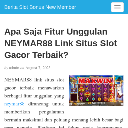
Berita Slot Bonus New Member
T
o
g
g
Apa Saja Fitur Unggulan
l
e
NEYMAR88 Link Situs Slot
n
a
Gacor Terbaik?
v
i
by
admin
on
August 7, 2025
g
a
NEYMAR88 link situs slot
t
gacor terbaik menawarkan
i
berbagai fitur unggulan yang
o
n
neymar88
dirancang untuk
memberikan pengalaman
bermain maksimal dan peluang menang lebih besar bagi
para pemain. Platform ini fokus pada kenyamanan,