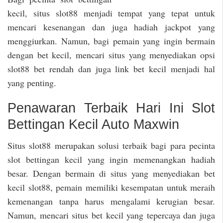
kecil, situs slot88 menjadi tempat yang tepat untuk
mencari kesenangan dan juga hadiah jackpot yang
menggiurkan. Namun, bagi pemain yang ingin bermain
dengan bet kecil, mencari situs yang menyediakan opsi
slot88 bet rendah dan juga link bet kecil menjadi hal
yang penting.
Penawaran Terbaik Hari Ini Slot
Bettingan Kecil Auto Maxwin
Situs slot88 merupakan solusi terbaik bagi para pecinta
slot bettingan kecil yang ingin memenangkan hadiah
besar. Dengan bermain di situs yang menyediakan bet
kecil slot88, pemain memiliki kesempatan untuk meraih
kemenangan tanpa harus mengalami kerugian besar.
Namun, mencari situs bet kecil yang tepercaya dan juga