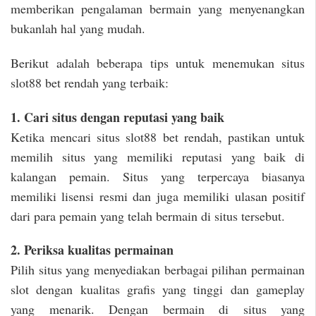
memberikan pengalaman bermain yang menyenangkan
bukanlah hal yang mudah.
Berikut adalah beberapa tips untuk menemukan situs
slot88 bet rendah yang terbaik:
1. Cari situs dengan reputasi yang baik
Ketika mencari situs slot88 bet rendah, pastikan untuk
memilih situs yang memiliki reputasi yang baik di
kalangan pemain. Situs yang terpercaya biasanya
memiliki lisensi resmi dan juga memiliki ulasan positif
dari para pemain yang telah bermain di situs tersebut.
2. Periksa kualitas permainan
Pilih situs yang menyediakan berbagai pilihan permainan
slot dengan kualitas grafis yang tinggi dan gameplay
yang menarik. Dengan bermain di situs yang