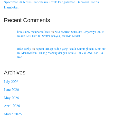
Spaceman88 Resmi Indonesia untuk Pengalaman Bermain Tanpa
Hambatan
Recent Comments
bonus new member to kecil
on
NEYMAR88 Situs Slot Terpercaya 2024:
Kakek Zeus Hari Ini Scatter Banyak, Maxwin Mudah!
Irfan Rizky
on
Seperti Prinsip Hidup yang Penuh Kemungkinan, Situs Slot
Ini Menawarkan Peluang Menang dengan Bonus 100% di Awal dan TO
Kecil
Archives
July 2026
June 2026
May 2026
April 2026
March 2026