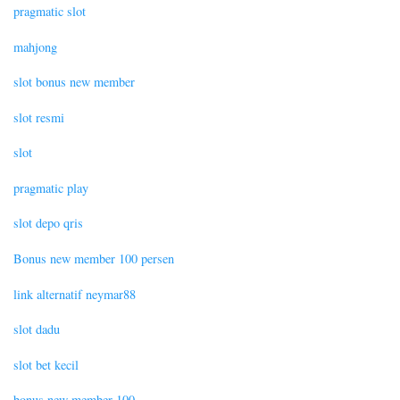
pragmatic slot
mahjong
slot bonus new member
slot resmi
slot
pragmatic play
slot depo qris
Bonus new member 100 persen
link alternatif neymar88
slot dadu
slot bet kecil
bonus new member 100