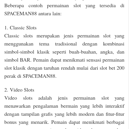
Beberapa contoh permainan slot yang tersedia di
SPACEMAN88 antara lain:
1. Classic Slots
Classic slots merupakan jenis permainan slot yang
menggunakan tema tradisional dengan kombinasi
simbol-simbol klasik seperti buah-buahan, angka, dan
simbol BAR. Pemain dapat menikmati sensasi permainan
slot klasik dengan taruhan rendah mulai dari slot bet 200
perak di SPACEMAN88.
2. Video Slots
Video slots adalah jenis permainan slot yang
menawarkan pengalaman bermain yang lebih interaktif
dengan tampilan grafis yang lebih modern dan fitur-fitur
bonus yang menarik. Pemain dapat menikmati berbagai