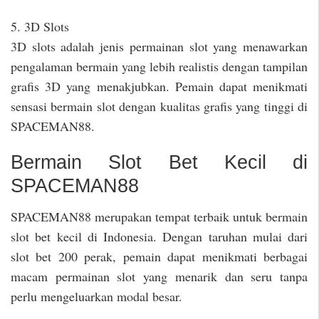
5. 3D Slots
3D slots adalah jenis permainan slot yang menawarkan
pengalaman bermain yang lebih realistis dengan tampilan
grafis 3D yang menakjubkan. Pemain dapat menikmati
sensasi bermain slot dengan kualitas grafis yang tinggi di
SPACEMAN88.
Bermain Slot Bet Kecil di
SPACEMAN88
SPACEMAN88 merupakan tempat terbaik untuk bermain
slot bet kecil di Indonesia. Dengan taruhan mulai dari
slot bet 200 perak, pemain dapat menikmati berbagai
macam permainan slot yang menarik dan seru tanpa
perlu mengeluarkan modal besar.