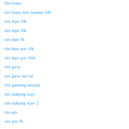
Slot bonus
slot bonus new member 100
slot depo 10k
slot depo 20k
slot depo 5k
slot depo qris 10k
slot depo qris 10rb
slot gacor
slot gacor hari ini
slot gampang menang
slot mahjong ways
slot mahjong ways 2
slot qris
slot qris 5k