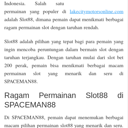
Indonesia. Salah satu
permainan yang populer di
lakecitymotorsonline.com
adalah Slot88, dimana pemain dapat menikmati berbagai
ragam permainan slot dengan taruhan rendah.
Slot88 adalah pilihan yang tepat bagi para pemain yang
ingin mencoba peruntungan dalam bermain slot dengan
taruhan terjangkau. Dengan taruhan mulai dari slot bet
200 perak, pemain bisa menikmati berbagai macam
permainan slot yang menarik dan seru di
SPACEMAN88.
Ragam Permainan Slot88 di
SPACEMAN88
Di SPACEMAN88, pemain dapat menemukan berbagai
macam pilihan permainan slot88 yang menarik dan seru.