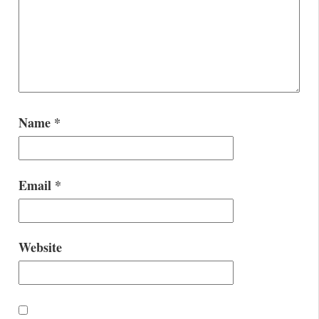
Name
*
Email
*
Website