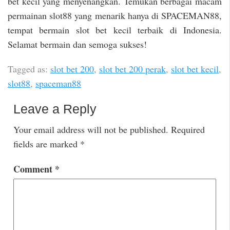
bet kecil yang menyenangkan. Temukan berbagai macam
permainan slot88 yang menarik hanya di SPACEMAN88,
tempat bermain slot bet kecil terbaik di Indonesia.
Selamat bermain dan semoga sukses!
Tagged as:
slot bet 200
,
slot bet 200 perak
,
slot bet kecil
,
slot88
,
spaceman88
Leave a Reply
Your email address will not be published.
Required
fields are marked
*
Comment
*