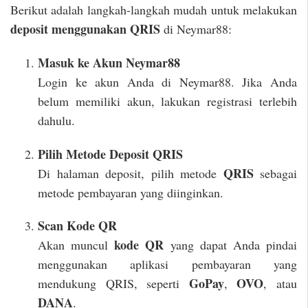
Berikut adalah langkah-langkah mudah untuk melakukan
deposit menggunakan QRIS
di Neymar88:
Masuk ke Akun Neymar88
Login ke akun Anda di Neymar88. Jika Anda
belum memiliki akun, lakukan registrasi terlebih
dahulu.
Pilih Metode Deposit QRIS
QRIS
Di halaman deposit, pilih metode
sebagai
metode pembayaran yang diinginkan.
Scan Kode QR
kode QR
Akan muncul
yang dapat Anda pindai
menggunakan aplikasi pembayaran yang
GoPay
OVO
mendukung QRIS, seperti
,
, atau
DANA
.