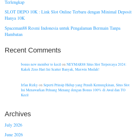
Terlengkap
SLOT DEPO 10K : Link Slot Online Terbaru dengan Minimal Deposit
Hanya 10K
Spaceman88 Resmi Indonesia untuk Pengalaman Bermain Tanpa
Hambatan
Recent Comments
bonus new member to kecil
on
NEYMAR88 Situs Slot Terpercaya 2024:
Kakek Zeus Hari Ini Scatter Banyak, Maxwin Mudah!
Irfan Rizky
on
Seperti Prinsip Hidup yang Penuh Kemungkinan, Situs Slot
Ini Menawarkan Peluang Menang dengan Bonus 100% di Awal dan TO
Kecil
Archives
July 2026
June 2026