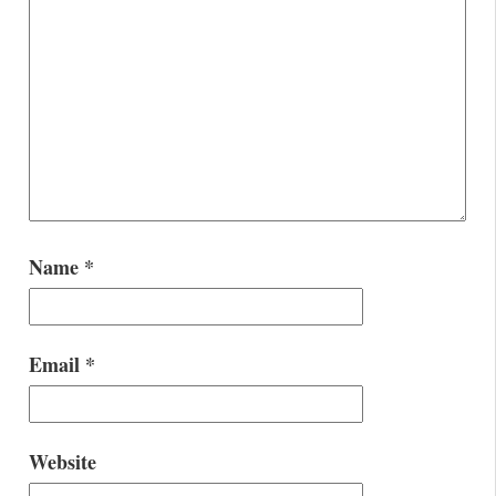
Name
*
Email
*
Website