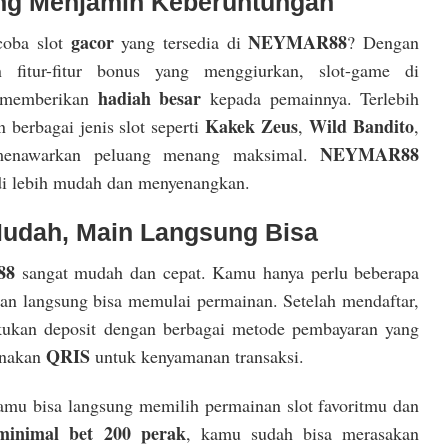
ang Menjamin Keberuntungan
gacor
NEYMAR88
oba slot
yang tersedia di
? Dengan
fitur-fitur bonus yang menggiurkan, slot-game di
hadiah besar
 memberikan
kepada pemainnya. Terlebih
Kakek Zeus
Wild Bandito
 berbagai jenis slot seperti
,
,
NEYMAR88
menawarkan peluang menang maksimal.
i lebih mudah dan menyenangkan.
Mudah, Main Langsung Bisa
88
sangat mudah dan cepat. Kamu hanya perlu beberapa
an langsung bisa memulai permainan. Setelah mendaftar,
kukan deposit dengan berbagai metode pembayaran yang
QRIS
unakan
untuk kenyamanan transaksi.
 kamu bisa langsung memilih permainan slot favoritmu dan
minimal bet 200 perak
, kamu sudah bisa merasakan