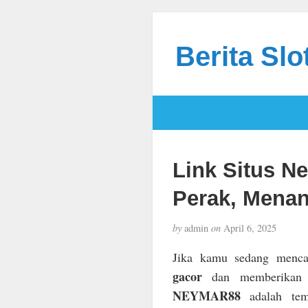
Berita Sl
Link Situs N
Perak, Menang
by
admin
on
April 6, 2025
Jika kamu sedang mencar
gacor
dan memberika
NEYMAR88
adalah tem