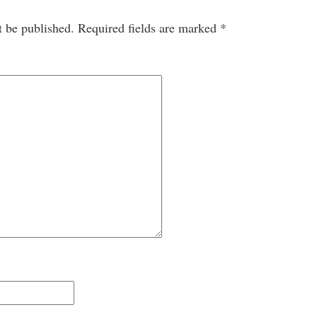
t be published.
Required fields are marked
*