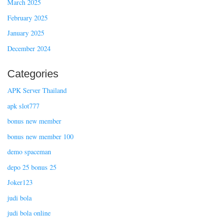
March 2025
February 2025
January 2025
December 2024
Categories
APK Server Thailand
apk slot777
bonus new member
bonus new member 100
demo spaceman
depo 25 bonus 25
Joker123
judi bola
judi bola online