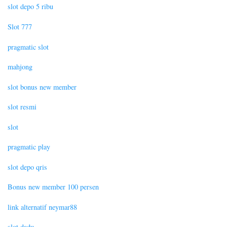
slot depo 5 ribu
Slot 777
pragmatic slot
mahjong
slot bonus new member
slot resmi
slot
pragmatic play
slot depo qris
Bonus new member 100 persen
link alternatif neymar88
slot dadu