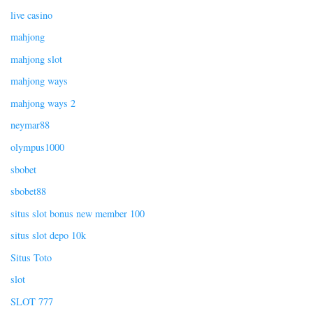
live casino
mahjong
mahjong slot
mahjong ways
mahjong ways 2
neymar88
olympus1000
sbobet
sbobet88
situs slot bonus new member 100
situs slot depo 10k
Situs Toto
slot
SLOT 777