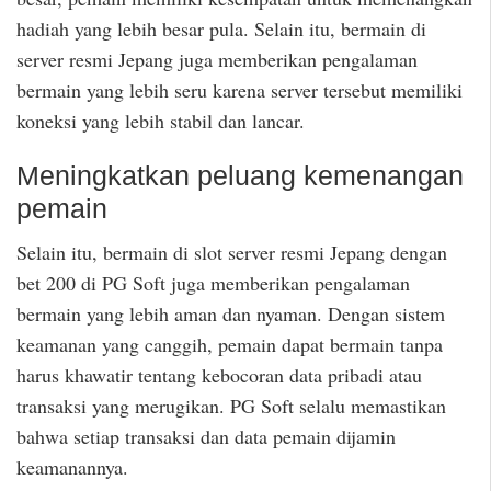
hadiah yang lebih besar pula. Selain itu, bermain di
server resmi Jepang juga memberikan pengalaman
bermain yang lebih seru karena server tersebut memiliki
koneksi yang lebih stabil dan lancar.
Meningkatkan peluang kemenangan
pemain
Selain itu, bermain di slot server resmi Jepang dengan
bet 200 di PG Soft juga memberikan pengalaman
bermain yang lebih aman dan nyaman. Dengan sistem
keamanan yang canggih, pemain dapat bermain tanpa
harus khawatir tentang kebocoran data pribadi atau
transaksi yang merugikan. PG Soft selalu memastikan
bahwa setiap transaksi dan data pemain dijamin
keamanannya.