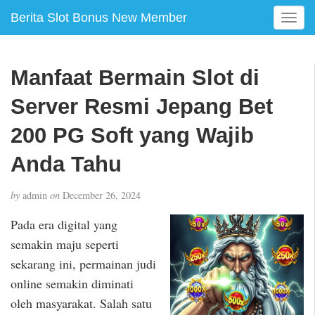
Berita Slot Bonus New Member
T
o
g
g
Manfaat Bermain Slot di
l
e
Server Resmi Jepang Bet
n
a
200 PG Soft yang Wajib
v
Anda Tahu
i
g
a
by
admin
on
December 26, 2024
t
i
Pada era digital yang
o
semakin maju seperti
n
sekarang ini, permainan judi
online semakin diminati
oleh masyarakat. Salah satu