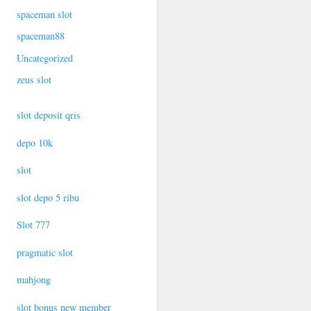
spaceman slot
spaceman88
Uncategorized
zeus slot
slot deposit qris
depo 10k
slot
slot depo 5 ribu
Slot 777
pragmatic slot
mahjong
slot bonus new member