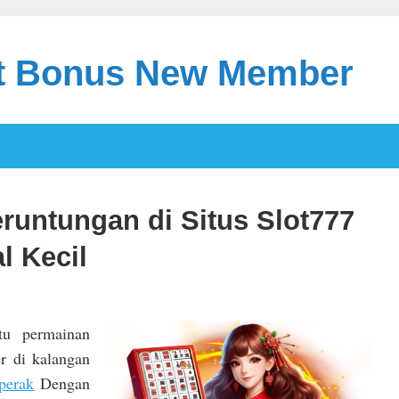
ot Bonus New Member
runtungan di Situs Slot777
 Kecil
tu permainan
r di kalangan
 perak
Dengan