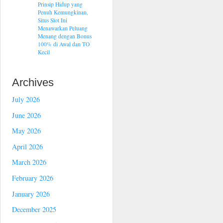
Prinsip Hidup yang
Penuh Kemungkinan,
Situs Slot Ini
Menawarkan Peluang
Menang dengan Bonus
100% di Awal dan TO
Kecil
Archives
July 2026
June 2026
May 2026
April 2026
March 2026
February 2026
January 2026
December 2025