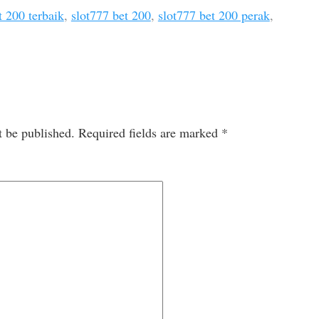
t 200 terbaik
,
slot777 bet 200
,
slot777 bet 200 perak
,
t be published.
Required fields are marked
*