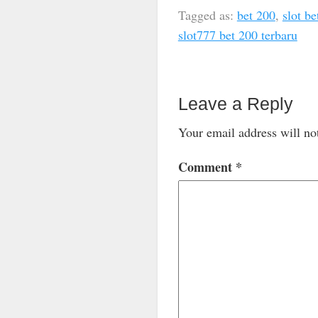
Tagged as:
bet 200
,
slot be
slot777 bet 200 terbaru
Leave a Reply
Your email address will no
Comment
*