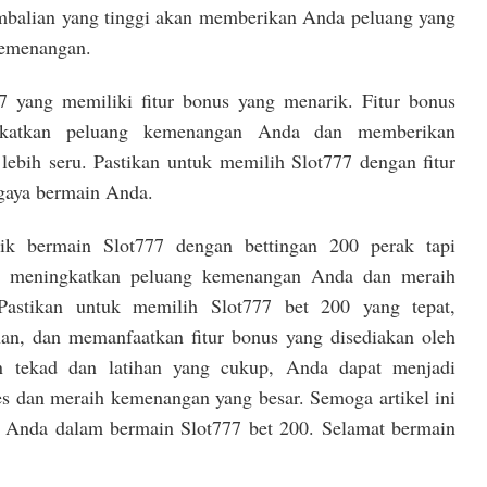
embalian yang tinggi akan memberikan Anda peluang yang
kemenangan.
777 yang memiliki fitur bonus yang menarik. Fitur bonus
katkan peluang kemenangan Anda dan memberikan
ebih seru. Pastikan untuk memilih Slot777 dengan fitur
gaya bermain Anda.
k bermain Slot777 dengan bettingan 200 perak tapi
t meningkatkan peluang kemenangan Anda dan meraih
Pastikan untuk memilih Slot777 bet 200 yang tepat,
n, dan memanfaatkan fitur bonus yang disediakan oleh
n tekad dan latihan yang cukup, Anda dapat menjadi
s dan meraih kemenangan yang besar. Semoga artikel ini
 Anda dalam bermain Slot777 bet 200. Selamat bermain