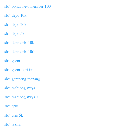
slot bonus new member 100
slot depo 10k
slot depo 20k
slot depo 5k
slot depo qris 10k
slot depo qris 10rb
slot gacor
slot gacor hari ini
slot gampang menang
slot mahjong ways
slot mahjong ways 2
slot qris
slot qris 5k
slot resmi