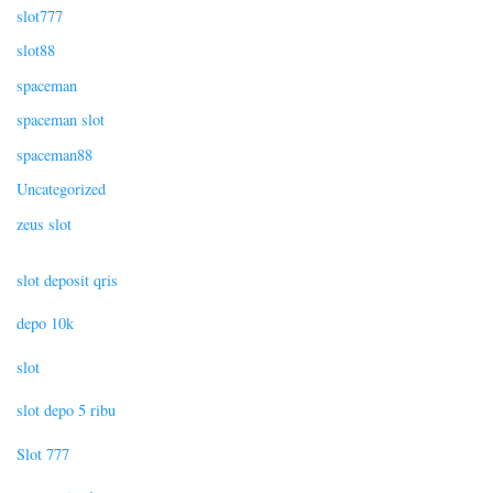
slot777
slot88
spaceman
spaceman slot
spaceman88
Uncategorized
zeus slot
slot deposit qris
depo 10k
slot
slot depo 5 ribu
Slot 777