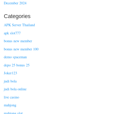
December 2024
Categories
APK Server Thailand
apk slot777
bonus new member
bonus new member 100
demo spaceman
depo 25 bonus 25
Joker123
judi bola
judi bola online
live casino
mahjong
mahjong slot