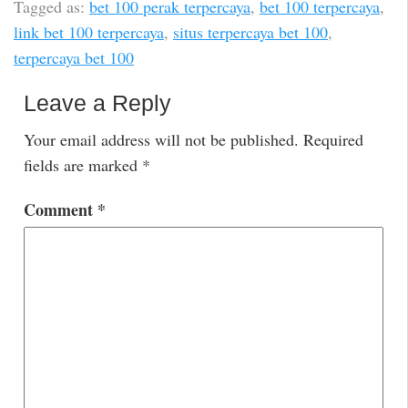
Tagged as:
bet 100 perak terpercaya
,
bet 100 terpercaya
,
link bet 100 terpercaya
,
situs terpercaya bet 100
,
terpercaya bet 100
Leave a Reply
Your email address will not be published.
Required
fields are marked
*
Comment
*