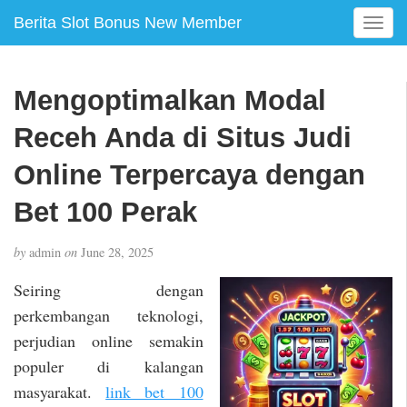
Berita Slot Bonus New Member
T
o
g
g
Mengoptimalkan Modal
l
e
Receh Anda di Situs Judi
n
a
Online Terpercaya dengan
v
Bet 100 Perak
i
g
a
by
admin
on
June 28, 2025
t
i
Seiring dengan
o
perkembangan teknologi,
n
perjudian online semakin
populer di kalangan
masyarakat.
link bet 100