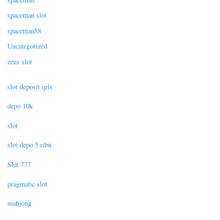
spaceman slot
spaceman88
Uncategorized
zeus slot
slot deposit qris
depo 10k
slot
slot depo 5 ribu
Slot 777
pragmatic slot
mahjong