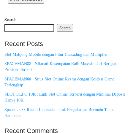
Search
Search
Recent Posts
Slot Mahjong Mobile dengan Fitur Cascading dan Multiplier
SPACEMAN88 : Nikmati Kesempatan Raih Maxwin dari Beragam
Provider Terbaik
SPACEMAN88 : Situs Slot Online Resmi dengan Koleksi Game
Terlengkap
SLOT DEPO 10K : Link Slot Online Terbaru dengan Minimal Deposit
Hanya 10K
Spaceman88 Resmi Indonesia untuk Pengalaman Bermain Tanpa
Hambatan
Recent Comments