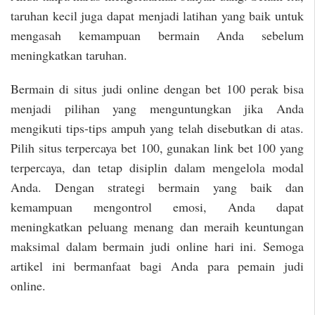
taruhan kecil juga dapat menjadi latihan yang baik untuk
mengasah kemampuan bermain Anda sebelum
meningkatkan taruhan.
Bermain di situs judi online dengan bet 100 perak bisa
menjadi pilihan yang menguntungkan jika Anda
mengikuti tips-tips ampuh yang telah disebutkan di atas.
Pilih situs terpercaya bet 100, gunakan link bet 100 yang
terpercaya, dan tetap disiplin dalam mengelola modal
Anda. Dengan strategi bermain yang baik dan
kemampuan mengontrol emosi, Anda dapat
meningkatkan peluang menang dan meraih keuntungan
maksimal dalam bermain judi online hari ini. Semoga
artikel ini bermanfaat bagi Anda para pemain judi
online.