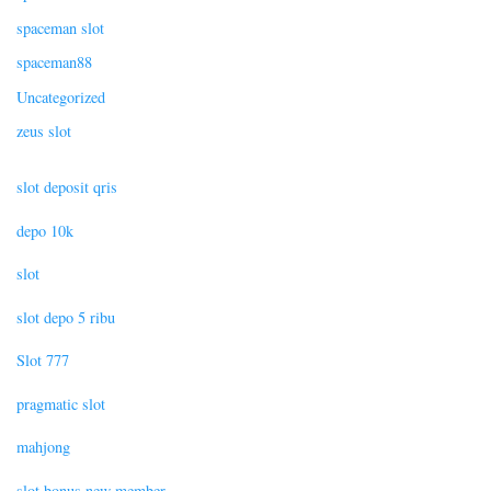
spaceman slot
spaceman88
Uncategorized
zeus slot
slot deposit qris
depo 10k
slot
slot depo 5 ribu
Slot 777
pragmatic slot
mahjong
slot bonus new member