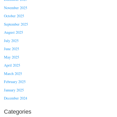
November 2025
October 2025
September 2025
August 2025
July 2025
June 2025
May 2025
April 2025
March 2025
February 2025
January 2025
December 2024
Categories