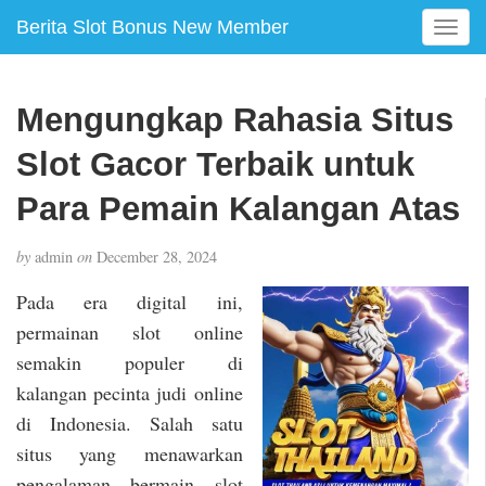
Berita Slot Bonus New Member
T
o
g
g
Mengungkap Rahasia Situs
l
e
Slot Gacor Terbaik untuk
n
a
Para Pemain Kalangan Atas
v
i
by
admin
on
December 28, 2024
g
a
Pada era digital ini,
t
permainan slot online
i
semakin populer di
o
n
kalangan pecinta judi online
di Indonesia. Salah satu
situs yang menawarkan
pengalaman bermain slot