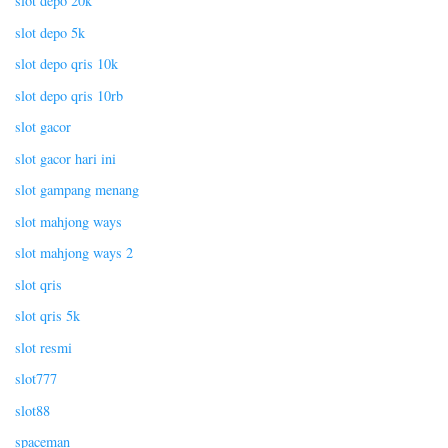
slot depo 20k
slot depo 5k
slot depo qris 10k
slot depo qris 10rb
slot gacor
slot gacor hari ini
slot gampang menang
slot mahjong ways
slot mahjong ways 2
slot qris
slot qris 5k
slot resmi
slot777
slot88
spaceman