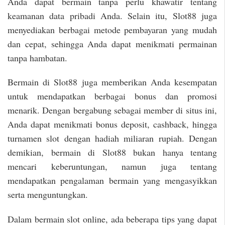
Anda dapat bermain tanpa perlu khawatir tentang
keamanan data pribadi Anda. Selain itu, Slot88 juga
menyediakan berbagai metode pembayaran yang mudah
dan cepat, sehingga Anda dapat menikmati permainan
tanpa hambatan.
Bermain di Slot88 juga memberikan Anda kesempatan
untuk mendapatkan berbagai bonus dan promosi
menarik. Dengan bergabung sebagai member di situs ini,
Anda dapat menikmati bonus deposit, cashback, hingga
turnamen slot dengan hadiah miliaran rupiah. Dengan
demikian, bermain di Slot88 bukan hanya tentang
mencari keberuntungan, namun juga tentang
mendapatkan pengalaman bermain yang mengasyikkan
serta menguntungkan.
Dalam bermain slot online, ada beberapa tips yang dapat