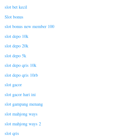
slot bet kecil
Slot bonus
slot bonus new member 100
slot depo 10k
slot depo 20k
slot depo 5k
slot depo qris 10k
slot depo qris 10rb
slot gacor
slot gacor hari ini
slot gampang menang
slot mahjong ways
slot mahjong ways 2
slot qris