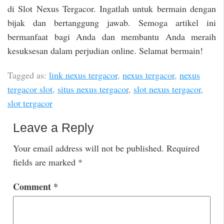
di Slot Nexus Tergacor. Ingatlah untuk bermain dengan
bijak dan bertanggung jawab. Semoga artikel ini
bermanfaat bagi Anda dan membantu Anda meraih
kesuksesan dalam perjudian online. Selamat bermain!
Tagged as:
link nexus tergacor
,
nexus tergacor
,
nexus
tergacor slot
,
situs nexus tergacor
,
slot nexus tergacor
,
slot tergacor
Leave a Reply
Your email address will not be published.
Required
fields are marked
*
Comment
*