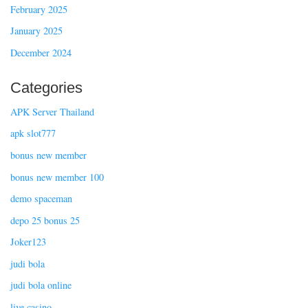
February 2025
January 2025
December 2024
Categories
APK Server Thailand
apk slot777
bonus new member
bonus new member 100
demo spaceman
depo 25 bonus 25
Joker123
judi bola
judi bola online
live casino