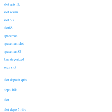
slot qris 5k
slot resmi
slot777
slot88
spaceman
spaceman slot
spaceman88
Uncategorized
zeus slot
slot deposit qris
depo 10k
slot
slot depo 5 ribu