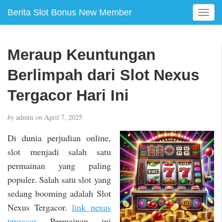
Berita Slot Bonus New Member
T
o
g
g
Meraup Keuntungan
l
e
Berlimpah dari Slot Nexus
n
a
Tergacor Hari Ini
v
i
by
admin
on
April 7, 2025
g
a
Di dunia perjudian online,
t
slot menjadi salah satu
i
permainan yang paling
o
n
populer. Salah satu slot yang
sedang booming adalah Slot
Nexus Tergacor.
link nexus
tergacor
Permainan ini