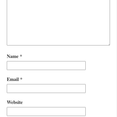
Name
*
Email
*
Website