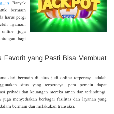
g jp
Banyak
tuk bermain
da harus pergi
lebih nyaman,
 online juga
ntungan bagi
a Favorit yang Pasti Bisa Membuat
ma dari bermain di situs judi online terpercaya adalah
unakan situs yang terpercaya, para pemain dapat
si pribadi dan keuangan mereka aman dan terlindungi.
aya juga menyediakan berbagai fasilitas dan layanan yang
alam bermain dan melakukan transaksi.