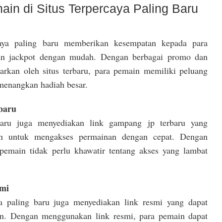
in di Situs Terpercaya Paling Baru
caya paling baru memberikan kesempatan kepada para
n jackpot dengan mudah. Dengan berbagai promo dan
arkan oleh situs terbaru, para pemain memiliki peluang
menangkan hadiah besar.
baru
 baru juga menyediakan link gampang jp terbaru yang
 untuk mengakses permainan dengan cepat. Dengan
 pemain tidak perlu khawatir tentang akses yang lambat
mi
aya paling baru juga menyediakan link resmi yang dapat
in. Dengan menggunakan link resmi, para pemain dapat