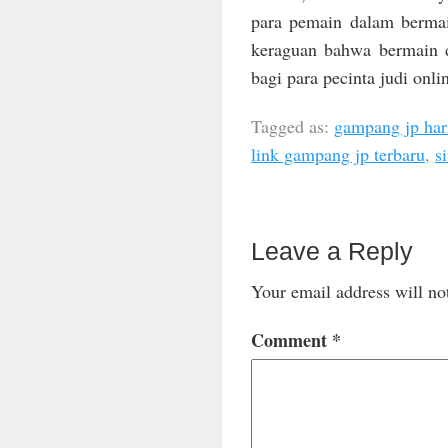
para pemain dalam bermai
keraguan bahwa bermain di
bagi para pecinta judi onli
Tagged as:
gampang jp hari
link gampang jp terbaru
,
s
Leave a Reply
Your email address will no
Comment
*