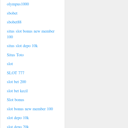
olympus1000
sbobet
sbobet88
situs slot bonus new member
100
situs slot depo 10k
Situs Toto
slot
SLOT 777
slot bet 200
slot bet kecil
Slot bonus
slot bonus new member 100
slot depo 10k
slot depo 20k