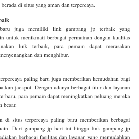
erada di situs yang aman dan terpercaya.
baik
g baru juga memiliki link gampang jp terbaik yang
n untuk menikmati berbagai permainan dengan kualitas
nakan link terbaik, para pemain dapat merasakan
 menyenangkan dan menghibur.
s terpercaya paling baru juga memberikan kemudahan bagi
tkan jackpot. Dengan adanya berbagai fitur dan layanan
s terbaru, para pemain dapat meningkatkan peluang mereka
 besar.
 di situs terpercaya paling baru memberikan berbagai
ain. Dari gampang jp hari ini hingga link gampang jp
nyediakan berbagai fasilitas dan layanan yang memudahkan