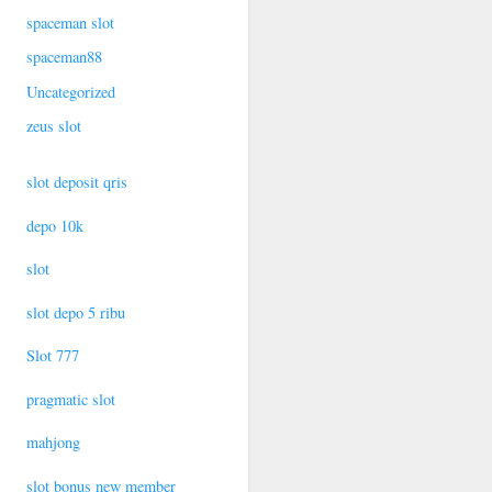
spaceman slot
spaceman88
Uncategorized
zeus slot
slot deposit qris
depo 10k
slot
slot depo 5 ribu
Slot 777
pragmatic slot
mahjong
slot bonus new member