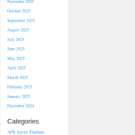
November 2025
October 2025
September 2025
August 2025
July 2025
June 2025
May 2025
April 2025
March 2025
February 2025
January 2025
December 2024
Categories
APK Server Thailand