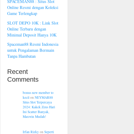
SPACEMAN88 : Situs Slot
Online Resmi dengan Koleksi
Game Terlengkap
SLOT DEPO 10K : Link Slot
Online Terbaru dengan
Minimal Deposit Hanya 10K
Spaceman88 Resmi Indonesia
untuk Pengalaman Bermain
Tanpa Hambatan
Recent
Comments
bonus new member to
kecil
on
NEYMAR88
Situs Slot Terpercaya
2024: Kakek Zeus Hari
Ini Scatter Banyak,
Maxwin Mudah!
Irfan Rizky
on
Seperti