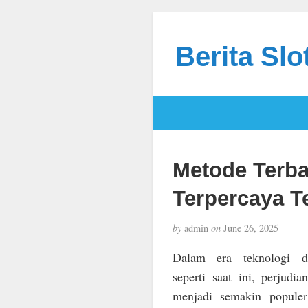
Berita Sl
Metode Terba
Terpercaya Te
by
admin
on
June 26, 2025
Dalam era teknologi d
seperti saat ini, perjudia
menjadi semakin populer