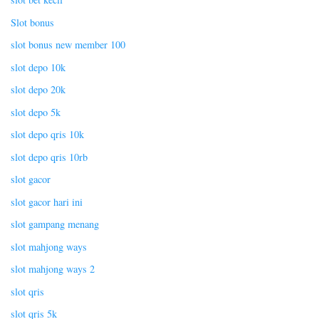
Slot bonus
slot bonus new member 100
slot depo 10k
slot depo 20k
slot depo 5k
slot depo qris 10k
slot depo qris 10rb
slot gacor
slot gacor hari ini
slot gampang menang
slot mahjong ways
slot mahjong ways 2
slot qris
slot qris 5k