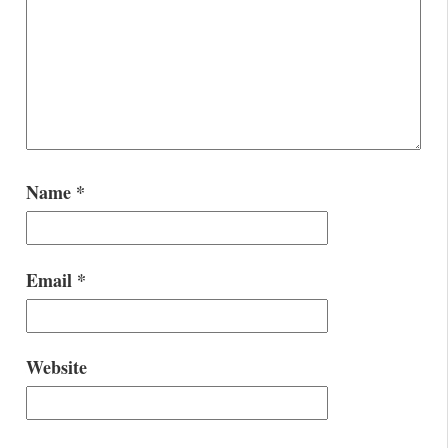
Name
*
Email
*
Website