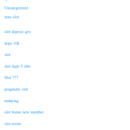
Uncategorized
zeus slot
slot deposit qris
depo 10k
slot
slot depo 5 ribu
Slot 777
pragmatic slot
mahjong
slot bonus new member
slot resmi