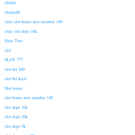
sbobet
sbobet88
situs slot bonus new member 100
situs slot depo 10k
Situs Toto
slot
SLOT 777
slot bet 200
slot bet kecil
Slot bonus
slot bonus new member 100
slot depo 10k
slot depo 20k
slot depo 5k