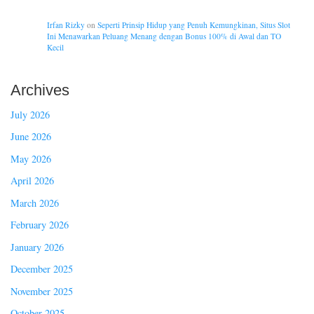
Irfan Rizky
on
Seperti Prinsip Hidup yang Penuh Kemungkinan, Situs Slot
Ini Menawarkan Peluang Menang dengan Bonus 100% di Awal dan TO
Kecil
Archives
July 2026
June 2026
May 2026
April 2026
March 2026
February 2026
January 2026
December 2025
November 2025
October 2025