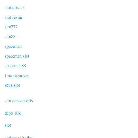
slot qris 5k
slot resmi
slot777
slot88
spaceman
spaceman slot
spaceman88
Uncategorized
zeus slot
slot deposit qris
depo 10k
slot
slot depo 5 ribu