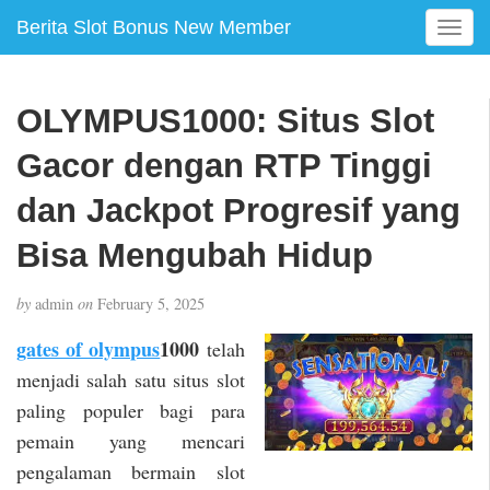
Berita Slot Bonus New Member
T
o
g
g
OLYMPUS1000: Situs Slot
l
e
Gacor dengan RTP Tinggi
n
a
dan Jackpot Progresif yang
v
Bisa Mengubah Hidup
i
g
a
by
admin
on
February 5, 2025
t
i
gates of olympus
1000
telah
o
menjadi salah satu situs slot
n
paling populer bagi para
pemain yang mencari
pengalaman bermain slot