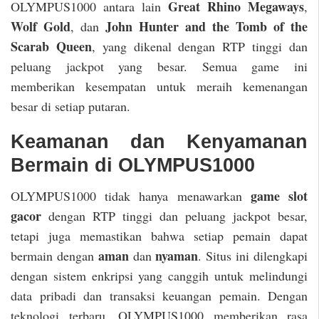
Great Rhino Megaways
OLYMPUS1000 antara lain
,
Wolf Gold
John Hunter and the Tomb of the
, dan
Scarab Queen
, yang dikenal dengan RTP tinggi dan
peluang jackpot yang besar. Semua game ini
memberikan kesempatan untuk meraih kemenangan
besar di setiap putaran.
Keamanan dan Kenyamanan
Bermain di OLYMPUS1000
game slot
OLYMPUS1000 tidak hanya menawarkan
gacor
dengan RTP tinggi dan peluang jackpot besar,
tetapi juga memastikan bahwa setiap pemain dapat
aman
nyaman
bermain dengan
dan
. Situs ini dilengkapi
dengan sistem enkripsi yang canggih untuk melindungi
data pribadi dan transaksi keuangan pemain. Dengan
teknologi terbaru, OLYMPUS1000 memberikan rasa