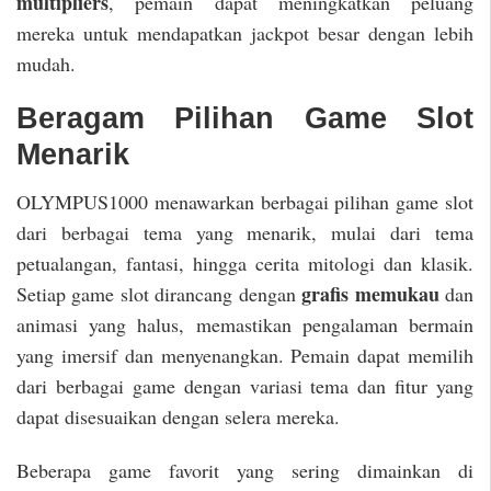
multipliers
, pemain dapat meningkatkan peluang
mereka untuk mendapatkan jackpot besar dengan lebih
mudah.
Beragam Pilihan Game Slot
Menarik
OLYMPUS1000 menawarkan berbagai pilihan game slot
dari berbagai tema yang menarik, mulai dari tema
petualangan, fantasi, hingga cerita mitologi dan klasik.
grafis memukau
Setiap game slot dirancang dengan
dan
animasi yang halus, memastikan pengalaman bermain
yang imersif dan menyenangkan. Pemain dapat memilih
dari berbagai game dengan variasi tema dan fitur yang
dapat disesuaikan dengan selera mereka.
Beberapa game favorit yang sering dimainkan di