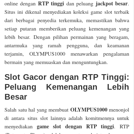
RTP tinggi
jackpot besar
online dengan
dan peluang
.
Situs ini dikenal menyediakan koleksi game slot terbaik
dari berbagai penyedia terkemuka, memastikan bahwa
setiap putaran memberikan peluang kemenangan yang
lebih besar. Dengan pilihan permainan yang beragam,
antarmuka yang ramah pengguna, dan keamanan
terjamin, OLYMPUS1000 menawarkan pengalaman
bermain yang memuaskan dan menguntungkan.
Slot Gacor dengan RTP Tinggi:
Peluang Kemenangan Lebih
Besar
OLYMPUS1000
Salah satu hal yang membuat
menonjol
di antara situs slot lainnya adalah komitmennya untuk
game slot dengan RTP tinggi
menyediakan
. RTP