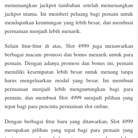
memenangkan jackpot tambahan setelah memenangkan
jackpot utama. Ini memberi peluang bagi pemain untuk
mendapatkan keuntungan yang lebih besar, dan membuat
permainan menjadi lebih menarik.
Selain fitur-fitur di atas, Slot 4999 juga menawarkan
berbagai macam promosi dan bonus menarik untuk para
pemain. Dengan adanya promosi dan bonus ini, pemain
memiliki kesempatan lebih besar untuk menang tanpa
harus mengeluarkan modal yang besar. Ini membuat
permainan menjadi lebih menguntungkan bagi para
pemain, dan membuat Slot 4999 menjadi pilihan yang
tepat bagi para pencinta permainan slot online.
Dengan berbagai fitur baru yang ditawarkan, Slot 4999
merupakan pilihan yang tepat bagi para pemain yang