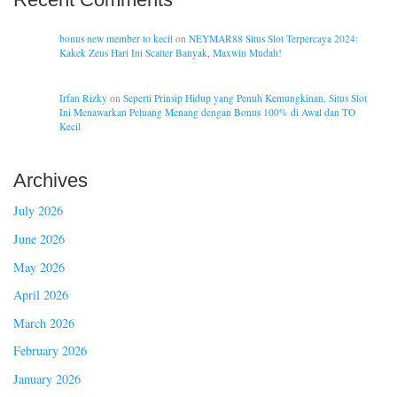
bonus new member to kecil
on
NEYMAR88 Situs Slot Terpercaya 2024:
Kakek Zeus Hari Ini Scatter Banyak, Maxwin Mudah!
Irfan Rizky
on
Seperti Prinsip Hidup yang Penuh Kemungkinan, Situs Slot
Ini Menawarkan Peluang Menang dengan Bonus 100% di Awal dan TO
Kecil
Archives
July 2026
June 2026
May 2026
April 2026
March 2026
February 2026
January 2026