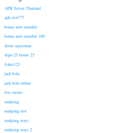
APK Server Thailand
apk slot777
bonus new member
bonus new member 100
demo spaceman
depo 25 bonus 25
Joker123
judi bola
judi bola online
live casino
mahjong
mahjong slot
mahjong ways
mahjong ways 2