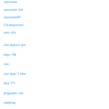
spaceman
spaceman slot
spaceman88
Uncategorized
zeus slot
slot deposit qris
depo 10k
slot
slot depo 5 ribu
Slot 777
pragmatic slot
mahjong