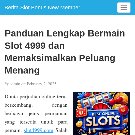
Berita Slot Bonus New Member
T
o
g
g
Panduan Lengkap Bermain
l
e
Slot 4999 dan
n
a
Memaksimalkan Peluang
v
Menang
i
g
a
by
admin
on
February 2, 2025
t
i
Dunia perjudian online terus
o
berkembang, dengan
n
berbagai jenis permainan
yang tersedia untuk para
pemain.
slot4999.com
Salah