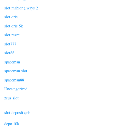
slot mahjong ways 2
slot qris
slot qris 5k
slot resmi
slot777
slot88
spaceman
spaceman slot
spaceman88
Uncategorized
zeus slot
slot deposit qris
depo 10k