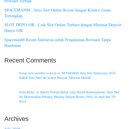
Provider Terbaik
SPACEMAN88 : Situs Slot Online Resmi dengan Koleksi Game
Terlengkap
SLOT DEPO 10K : Link Slot Online Terbaru dengan Minimal Deposit
Hanya 10K
Spaceman88 Resmi Indonesia untuk Pengalaman Bermain Tanpa
Hambatan
Recent Comments
bonus new member to kecil
on
NEYMAR88 Situs Slot Terpercaya 2024:
Kakek Zeus Hari Ini Scatter Banyak, Maxwin Mudah!
Irfan Rizky
on
Seperti Prinsip Hidup yang Penuh Kemungkinan, Situs Slot
Ini Menawarkan Peluang Menang dengan Bonus 100% di Awal dan TO
Kecil
Archives
July 2026