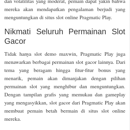
dan volatilitas yang moderat, pemain dapat yakin bahwa
mereka akan mendapatkan pengalaman berjudi yang
menguntungkan di situs slot online Pragmatic Play.
Nikmati Seluruh Permainan Slot
Gacor
Tidak hanya slot demo maxwin, Pragmatic Play juga
menawarkan berbagai permainan slot gacor lainnya. Dari
tema yang beragam hingga fitur-fitur bonus yang
menarik, pemain akan dimanjakan dengan pilihan
permainan slot yang menghibur dan menguntungkan.
Dengan tampilan grafis yang memukau dan gameplay
yang mengasyikkan, slot gacor dari Pragmatic Play akan
membuat pemain betah bermain di situs slot online
mereka.