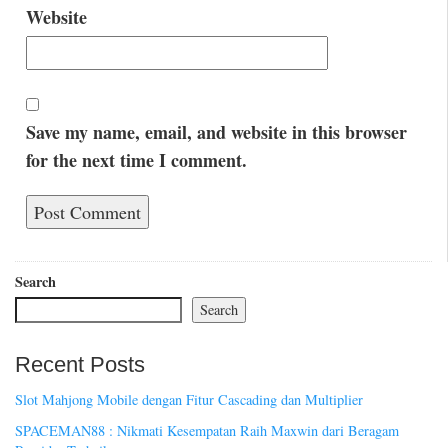
Website
Save my name, email, and website in this browser
for the next time I comment.
Search
Search
Recent Posts
Slot Mahjong Mobile dengan Fitur Cascading dan Multiplier
SPACEMAN88 : Nikmati Kesempatan Raih Maxwin dari Beragam