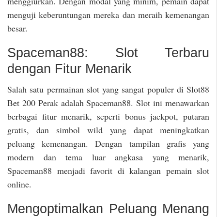
menggiurkan. Dengan modal yang minim, pemain dapat
menguji keberuntungan mereka dan meraih kemenangan
besar.
Spaceman88: Slot Terbaru
dengan Fitur Menarik
Salah satu permainan slot yang sangat populer di Slot88
Bet 200 Perak adalah Spaceman88. Slot ini menawarkan
berbagai fitur menarik, seperti bonus jackpot, putaran
gratis, dan simbol wild yang dapat meningkatkan
peluang kemenangan. Dengan tampilan grafis yang
modern dan tema luar angkasa yang menarik,
Spaceman88 menjadi favorit di kalangan pemain slot
online.
Mengoptimalkan Peluang Menang