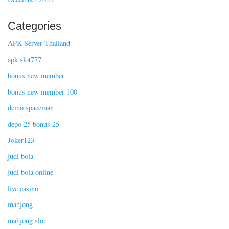
Categories
APK Server Thailand
apk slot777
bonus new member
bonus new member 100
demo spaceman
depo 25 bonus 25
Joker123
judi bola
judi bola online
live casino
mahjong
mahjong slot