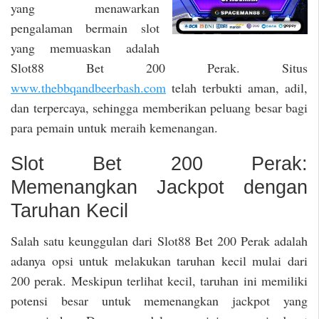
yang menawarkan
pengalaman bermain slot
yang memuaskan adalah
Slot88 Bet 200 Perak. Situs
www.thebbqandbeerbash.com
telah terbukti aman, adil,
dan terpercaya, sehingga memberikan peluang besar bagi
para pemain untuk meraih kemenangan.
Slot Bet 200 Perak:
Memenangkan Jackpot dengan
Taruhan Kecil
Salah satu keunggulan dari Slot88 Bet 200 Perak adalah
adanya opsi untuk melakukan taruhan kecil mulai dari
200 perak. Meskipun terlihat kecil, taruhan ini memiliki
potensi besar untuk memenangkan jackpot yang