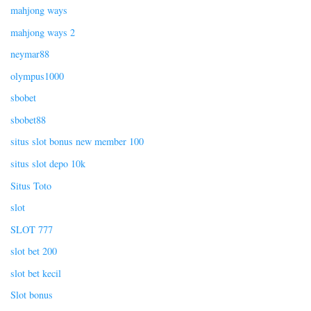
mahjong ways
mahjong ways 2
neymar88
olympus1000
sbobet
sbobet88
situs slot bonus new member 100
situs slot depo 10k
Situs Toto
slot
SLOT 777
slot bet 200
slot bet kecil
Slot bonus