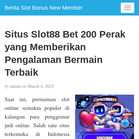
Berita Slot Bonus New Member
T
o
g
g
Situs Slot88 Bet 200 Perak
l
e
yang Memberikan
n
a
Pengalaman Bermain
v
Terbaik
i
g
a
by
admin
on
March 4, 2025
t
i
Saat ini, permainan slot
o
online semakin populer di
n
kalangan para penggemar
judi online. Salah satu situs
terkemuka di Indonesia