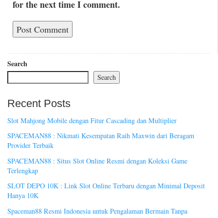
for the next time I comment.
Search
Search
Recent Posts
Slot Mahjong Mobile dengan Fitur Cascading dan Multiplier
SPACEMAN88 : Nikmati Kesempatan Raih Maxwin dari Beragam
Provider Terbaik
SPACEMAN88 : Situs Slot Online Resmi dengan Koleksi Game
Terlengkap
SLOT DEPO 10K : Link Slot Online Terbaru dengan Minimal Deposit
Hanya 10K
Spaceman88 Resmi Indonesia untuk Pengalaman Bermain Tanpa