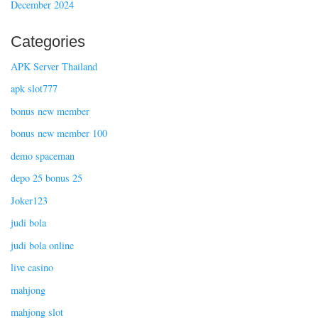
December 2024
Categories
APK Server Thailand
apk slot777
bonus new member
bonus new member 100
demo spaceman
depo 25 bonus 25
Joker123
judi bola
judi bola online
live casino
mahjong
mahjong slot