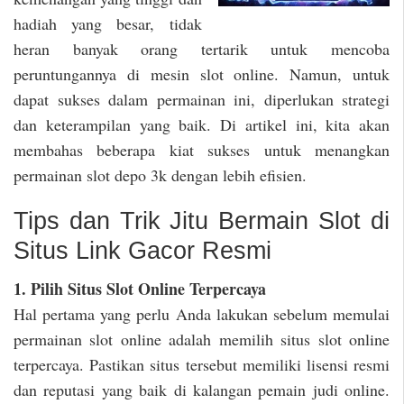
hadiah yang besar, tidak
heran banyak orang tertarik untuk mencoba
peruntungannya di mesin slot online. Namun, untuk
dapat sukses dalam permainan ini, diperlukan strategi
dan keterampilan yang baik. Di artikel ini, kita akan
membahas beberapa kiat sukses untuk menangkan
permainan slot depo 3k dengan lebih efisien.
Tips dan Trik Jitu Bermain Slot di
Situs Link Gacor Resmi
1. Pilih Situs Slot Online Terpercaya
Hal pertama yang perlu Anda lakukan sebelum memulai
permainan slot online adalah memilih situs slot online
terpercaya. Pastikan situs tersebut memiliki lisensi resmi
dan reputasi yang baik di kalangan pemain judi online.