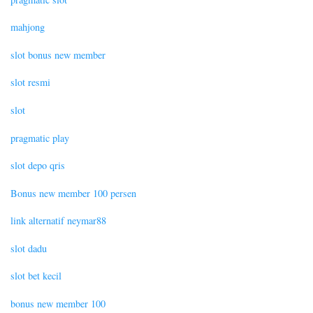
mahjong
slot bonus new member
slot resmi
slot
pragmatic play
slot depo qris
Bonus new member 100 persen
link alternatif neymar88
slot dadu
slot bet kecil
bonus new member 100