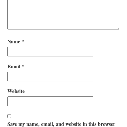
Name
*
Email
*
Website
Save my name, email, and website in this browser