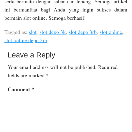
serta bermain dengan sabar dan tenang. Semoga artikel
ini bermanfaat bagi Anda yang ingin sukses dalam
bermain slot online. Semoga berhasil!
Tagged as:
slot
,
slot depo 3k
,
slot depo 3rb
,
slot online
,
slot online depo 3rb
Leave a Reply
Your email address will not be published.
Required
fields are marked
*
Comment
*