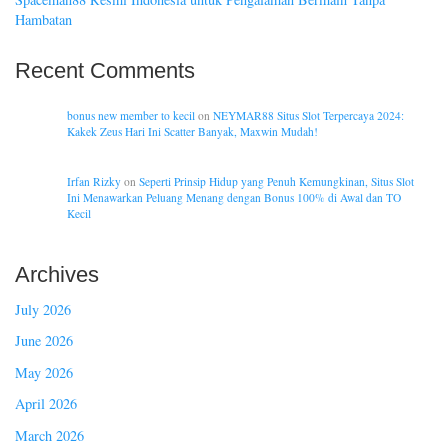
Hambatan
Recent Comments
bonus new member to kecil
on
NEYMAR88 Situs Slot Terpercaya 2024:
Kakek Zeus Hari Ini Scatter Banyak, Maxwin Mudah!
Irfan Rizky
on
Seperti Prinsip Hidup yang Penuh Kemungkinan, Situs Slot
Ini Menawarkan Peluang Menang dengan Bonus 100% di Awal dan TO
Kecil
Archives
July 2026
June 2026
May 2026
April 2026
March 2026