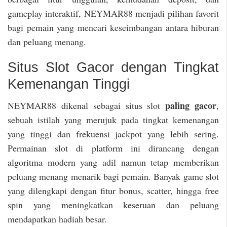
gameplay interaktif, NEYMAR88 menjadi pilihan favorit
bagi pemain yang mencari keseimbangan antara hiburan
dan peluang menang.
Situs Slot Gacor dengan Tingkat
Kemenangan Tinggi
paling gacor
NEYMAR88 dikenal sebagai situs slot
,
sebuah istilah yang merujuk pada tingkat kemenangan
yang tinggi dan frekuensi jackpot yang lebih sering.
Permainan slot di platform ini dirancang dengan
algoritma modern yang adil namun tetap memberikan
peluang menang menarik bagi pemain. Banyak game slot
yang dilengkapi dengan fitur bonus, scatter, hingga free
spin yang meningkatkan keseruan dan peluang
mendapatkan hadiah besar.