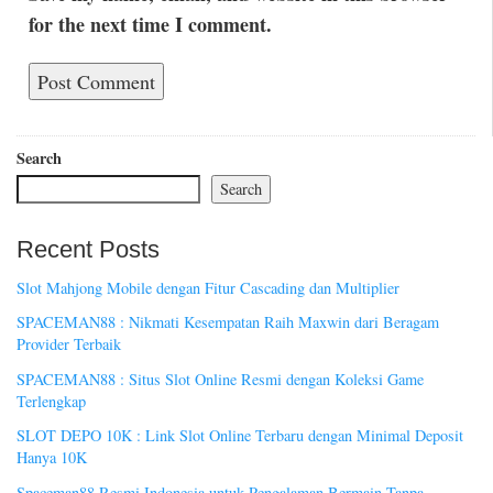
for the next time I comment.
Search
Search
Recent Posts
Slot Mahjong Mobile dengan Fitur Cascading dan Multiplier
SPACEMAN88 : Nikmati Kesempatan Raih Maxwin dari Beragam
Provider Terbaik
SPACEMAN88 : Situs Slot Online Resmi dengan Koleksi Game
Terlengkap
SLOT DEPO 10K : Link Slot Online Terbaru dengan Minimal Deposit
Hanya 10K
Spaceman88 Resmi Indonesia untuk Pengalaman Bermain Tanpa