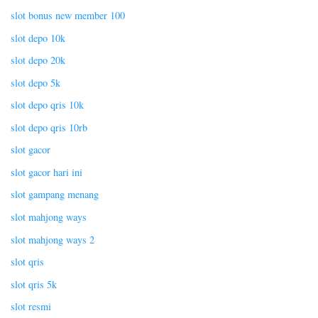
slot bonus new member 100
slot depo 10k
slot depo 20k
slot depo 5k
slot depo qris 10k
slot depo qris 10rb
slot gacor
slot gacor hari ini
slot gampang menang
slot mahjong ways
slot mahjong ways 2
slot qris
slot qris 5k
slot resmi