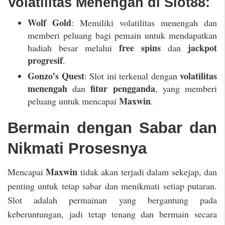
Volatilitas Menengah di Slot88:
Wolf Gold
: Memiliki volatilitas menengah dan
memberi peluang bagi pemain untuk mendapatkan
free spins
jackpot
hadiah besar melalui
dan
progresif
.
Gonzo’s Quest
volatilitas
: Slot ini terkenal dengan
menengah
fitur pengganda
dan
, yang memberi
Maxwin
peluang untuk mencapai
.
Bermain dengan Sabar dan
Nikmati Prosesnya
Maxwin
Mencapai
tidak akan terjadi dalam sekejap, dan
penting untuk tetap sabar dan menikmati setiap putaran.
Slot adalah permainan yang bergantung pada
keberuntungan, jadi tetap tenang dan bermain secara