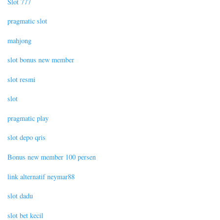
Slot 777
pragmatic slot
mahjong
slot bonus new member
slot resmi
slot
pragmatic play
slot depo qris
Bonus new member 100 persen
link alternatif neymar88
slot dadu
slot bet kecil