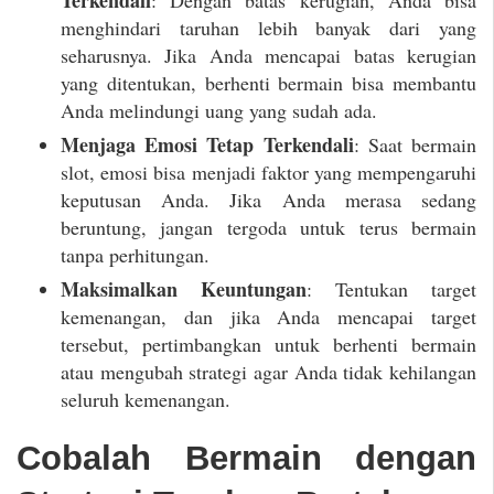
Terkendali
: Dengan batas kerugian, Anda bisa
menghindari taruhan lebih banyak dari yang
seharusnya. Jika Anda mencapai batas kerugian
yang ditentukan, berhenti bermain bisa membantu
Anda melindungi uang yang sudah ada.
Menjaga Emosi Tetap Terkendali
: Saat bermain
slot, emosi bisa menjadi faktor yang mempengaruhi
keputusan Anda. Jika Anda merasa sedang
beruntung, jangan tergoda untuk terus bermain
tanpa perhitungan.
Maksimalkan Keuntungan
: Tentukan target
kemenangan, dan jika Anda mencapai target
tersebut, pertimbangkan untuk berhenti bermain
atau mengubah strategi agar Anda tidak kehilangan
seluruh kemenangan.
Cobalah Bermain dengan