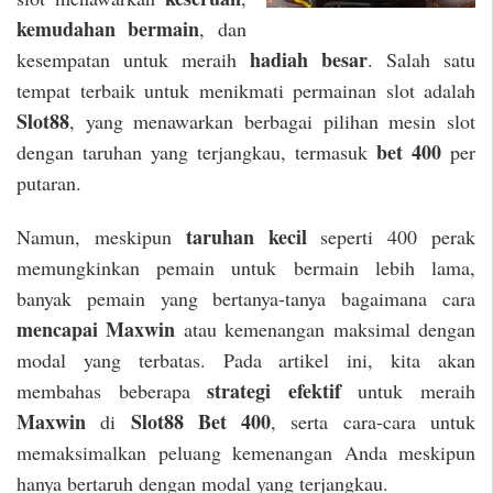
kemudahan bermain
, dan
hadiah besar
kesempatan untuk meraih
. Salah satu
tempat terbaik untuk menikmati permainan slot adalah
Slot88
, yang menawarkan berbagai pilihan mesin slot
bet 400
dengan taruhan yang terjangkau, termasuk
per
putaran.
taruhan kecil
Namun, meskipun
seperti 400 perak
memungkinkan pemain untuk bermain lebih lama,
banyak pemain yang bertanya-tanya bagaimana cara
mencapai Maxwin
atau kemenangan maksimal dengan
modal yang terbatas. Pada artikel ini, kita akan
strategi efektif
membahas beberapa
untuk meraih
Maxwin
Slot88 Bet 400
di
, serta cara-cara untuk
memaksimalkan peluang kemenangan Anda meskipun
hanya bertaruh dengan modal yang terjangkau.