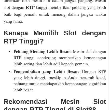
diberikan oleh mesin slot dalam jangka panjang. Mesin
RTP tinggi
slot dengan
memberikan peluang yang lebih
baik bagi pemain untuk menang dalam jangka waktu
yang lama.
Kenapa Memilih Slot dengan
RTP Tinggi?
Peluang Menang Lebih Besar:
Mesin slot dengan
RTP tinggi cenderung memberikan kemenangan
lebih sering dan lebih adil kepada pemain.
Pengembalian yang Lebih Besar:
Dengan RTP
yang lebih tinggi, meskipun Anda bertaruh kecil,
peluang untuk mendapatkan kemenangan signifikan
lebih besar.
Rekomendasi Mesin Slot
dengan RTP Tinggi di Slot88