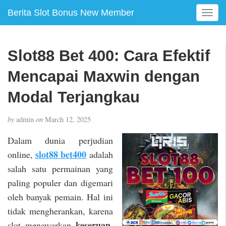
Berita Slot Bonus New Member
T
o
g
g
Slot88 Bet 400: Cara Efektif
l
e
Mencapai Maxwin dengan
n
a
Modal Terjangkau
v
i
by
admin
on
March 12, 2025
g
a
Dalam dunia perjudian
t
slot88 bet400
online,
adalah
i
salah satu permainan yang
o
n
paling populer dan digemari
oleh banyak pemain. Hal ini
tidak mengherankan, karena
keseruan
slot menawarkan
,