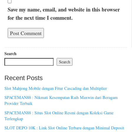
Save my name, email, and website in this browser
for the next time I comment.
Search
Search
Recent Posts
Slot Mahjong Mobile dengan Fitur Cascading dan Multiplier
SPACEMAN88 : Nikmati Kesempatan Raih Maxwin dari Beragam
Provider Terbaik
SPACEMAN88 : Situs Slot Online Resmi dengan Koleksi Game
Terlengkap
SLOT DEPO 10K : Link Slot Online Terbaru dengan Minimal Deposit