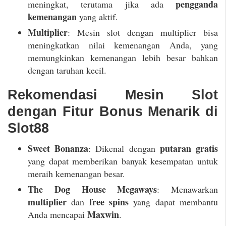
pengganda
meningkat, terutama jika ada
kemenangan
yang aktif.
Multiplier
: Mesin slot dengan multiplier bisa
meningkatkan nilai kemenangan Anda, yang
memungkinkan kemenangan lebih besar bahkan
dengan taruhan kecil.
Rekomendasi Mesin Slot
dengan Fitur Bonus Menarik di
Slot88
Sweet Bonanza
putaran gratis
: Dikenal dengan
yang dapat memberikan banyak kesempatan untuk
meraih kemenangan besar.
The Dog House Megaways
: Menawarkan
multiplier
free spins
dan
yang dapat membantu
Maxwin
Anda mencapai
.