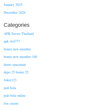
January 2025
December 2024
Categories
APK Server Thailand
apk slot777
bonus new member
bonus new member 100
demo spaceman
depo 25 bonus 25
Joker123
judi bola
judi bola online
live casino