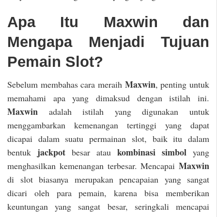
Apa Itu Maxwin dan
Mengapa Menjadi Tujuan
Pemain Slot?
Maxwin
Sebelum membahas cara meraih
, penting untuk
memahami apa yang dimaksud dengan istilah ini.
Maxwin
adalah istilah yang digunakan untuk
menggambarkan kemenangan tertinggi yang dapat
dicapai dalam suatu permainan slot, baik itu dalam
jackpot
kombinasi simbol
bentuk
besar atau
yang
Maxwin
menghasilkan kemenangan terbesar. Mencapai
di slot biasanya merupakan pencapaian yang sangat
dicari oleh para pemain, karena bisa memberikan
keuntungan yang sangat besar, seringkali mencapai