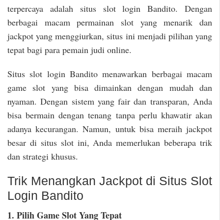
terpercaya adalah situs slot login Bandito. Dengan
berbagai macam permainan slot yang menarik dan
jackpot yang menggiurkan, situs ini menjadi pilihan yang
tepat bagi para pemain judi online.
Situs slot login Bandito menawarkan berbagai macam
game slot yang bisa dimainkan dengan mudah dan
nyaman. Dengan sistem yang fair dan transparan, Anda
bisa bermain dengan tenang tanpa perlu khawatir akan
adanya kecurangan. Namun, untuk bisa meraih jackpot
besar di situs slot ini, Anda memerlukan beberapa trik
dan strategi khusus.
Trik Menangkan Jackpot di Situs Slot
Login Bandito
1. Pilih Game Slot Yang Tepat