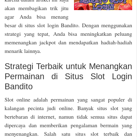
akan membagikan trik jitu
agar Anda bisa menang
besar di situs slot login Bandito. Dengan menggunakan
strategi yang tepat, Anda bisa meningkatkan peluang
memenangkan jackpot dan mendapatkan hadiah-hadiah
menarik lainnya.
Strategi Terbaik untuk Menangkan
Permainan di Situs Slot Login
Bandito
Slot online adalah permainan yang sangat populer di
kalangan pecinta judi online. Banyak situs slot yang
bertebaran di internet, namun tidak semua situs dapat
dipercaya dan memberikan pengalaman bermain yang
menyenangkan. Salah satu situs slot terbaik dan