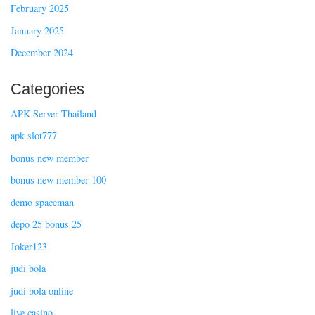
February 2025
January 2025
December 2024
Categories
APK Server Thailand
apk slot777
bonus new member
bonus new member 100
demo spaceman
depo 25 bonus 25
Joker123
judi bola
judi bola online
live casino