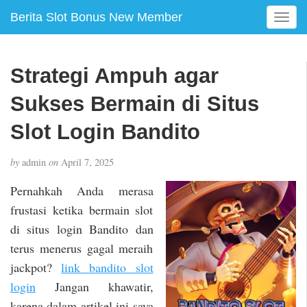
Berita Slot Bonus New Member
T
o
g
g
Strategi Ampuh agar
l
e
Sukses Bermain di Situs
n
a
Slot Login Bandito
v
i
by
admin
on
April 7, 2025
g
a
Pernahkah Anda merasa
t
frustasi ketika bermain slot
i
di situs login Bandito dan
o
n
terus menerus gagal meraih
jackpot?
link bandito slot
login
Jangan khawatir,
karena dalam artikel ini saya