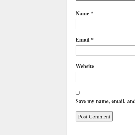
Name
*
Email
*
Website
Save my name, email, and 