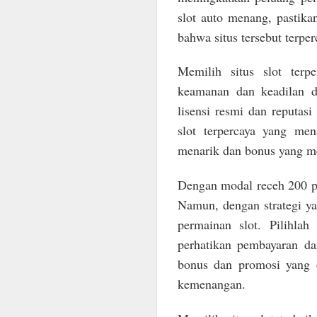
slot auto menang, pastika
bahwa situs tersebut terper
Memilih situs slot terp
keamanan dan keadilan da
lisensi resmi dan reputasi
slot terpercaya yang men
menarik dan bonus yang m
Dengan modal receh 200 p
Namun, dengan strategi y
permainan slot. Pilihla
perhatikan pembayaran da
bonus dan promosi yang d
kemenangan.