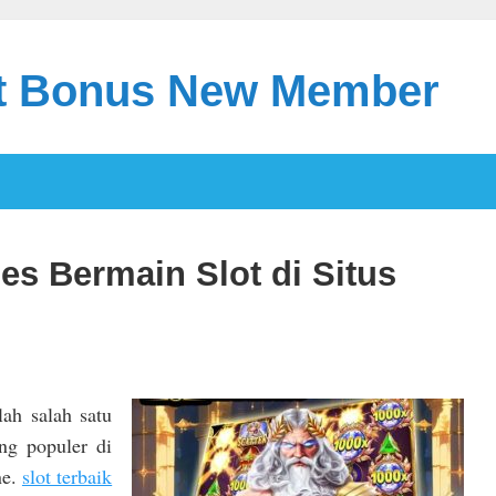
ot Bonus New Member
es Bermain Slot di Situs
lah salah satu
ng populer di
ne.
slot terbaik