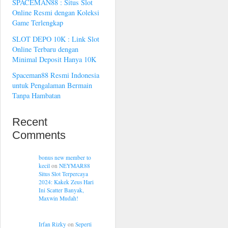
SPACEMAN88 : Situs Slot
Online Resmi dengan Koleksi
Game Terlengkap
SLOT DEPO 10K : Link Slot
Online Terbaru dengan
Minimal Deposit Hanya 10K
Spaceman88 Resmi Indonesia
untuk Pengalaman Bermain
Tanpa Hambatan
Recent
Comments
bonus new member to
kecil
on
NEYMAR88
Situs Slot Terpercaya
2024: Kakek Zeus Hari
Ini Scatter Banyak,
Maxwin Mudah!
Irfan Rizky
on
Seperti