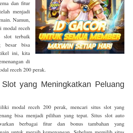
ema dan fitur
telah menjadi
pemain. Namun,
i modal receh
 slot terbaik
 besar bisa
ikel ini, kita
emenangan di
modal receh 200 perak.
 Slot yang Meningkatkan Peluang
iki modal receh 200 perak, mencari situs slot yang
nang bisa menjadi pilihan yang tepat. Situs slot auto
warkan berbagai fitur dan bonus tambahan yang
main untuk meraih kemenangan. Sebelum memilih situs