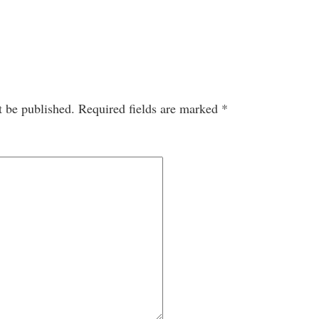
t be published.
Required fields are marked
*