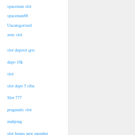
spaceman slot
spaceman88
Uncategorized
zeus slot
slot deposit qris
depo 10k
slot
slot depo 5 ribu
Slot 777
pragmatic slot
mahjong
slot bonus new member