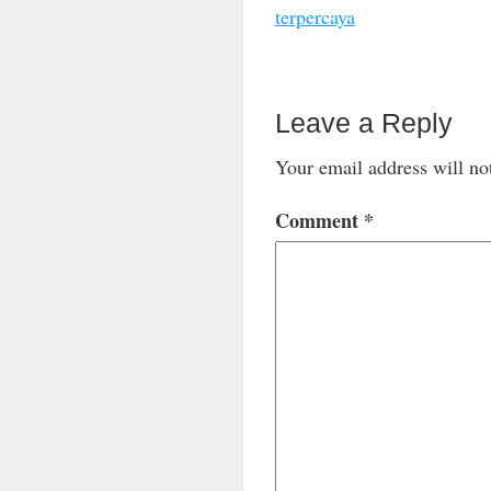
terpercaya
Leave a Reply
Your email address will no
Comment
*