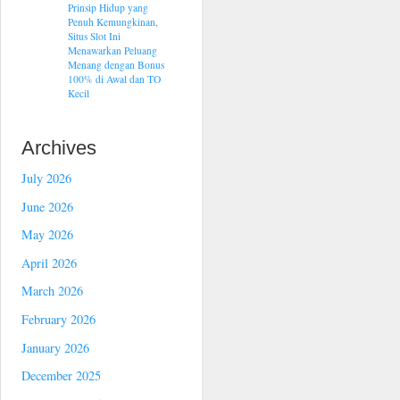
Prinsip Hidup yang
Penuh Kemungkinan,
Situs Slot Ini
Menawarkan Peluang
Menang dengan Bonus
100% di Awal dan TO
Kecil
Archives
July 2026
June 2026
May 2026
April 2026
March 2026
February 2026
January 2026
December 2025