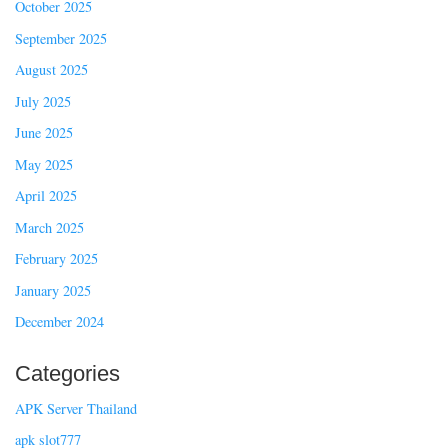
October 2025
September 2025
August 2025
July 2025
June 2025
May 2025
April 2025
March 2025
February 2025
January 2025
December 2024
Categories
APK Server Thailand
apk slot777