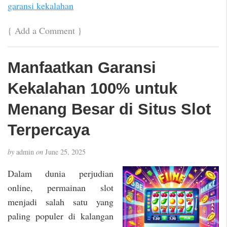
garansi kekalahan
{
Add a Comment
}
Manfaatkan Garansi
Kekalahan 100% untuk
Menang Besar di Situs Slot
Terpercaya
by
admin
on
June 25, 2025
Dalam dunia perjudian
online, permainan slot
menjadi salah satu yang
paling populer di kalangan