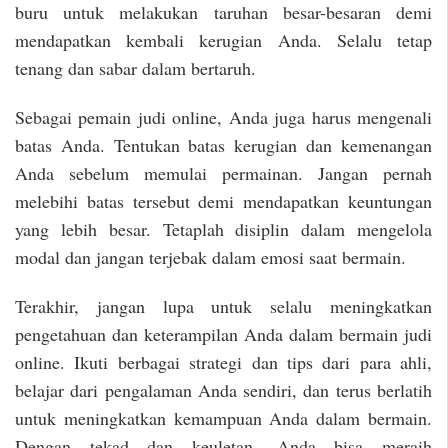
buru untuk melakukan taruhan besar-besaran demi
mendapatkan kembali kerugian Anda. Selalu tetap
tenang dan sabar dalam bertaruh.
Sebagai pemain judi online, Anda juga harus mengenali
batas Anda. Tentukan batas kerugian dan kemenangan
Anda sebelum memulai permainan. Jangan pernah
melebihi batas tersebut demi mendapatkan keuntungan
yang lebih besar. Tetaplah disiplin dalam mengelola
modal dan jangan terjebak dalam emosi saat bermain.
Terakhir, jangan lupa untuk selalu meningkatkan
pengetahuan dan keterampilan Anda dalam bermain judi
online. Ikuti berbagai strategi dan tips dari para ahli,
belajar dari pengalaman Anda sendiri, dan terus berlatih
untuk meningkatkan kemampuan Anda dalam bermain.
Dengan tekad dan keuletan, Anda bisa meraih