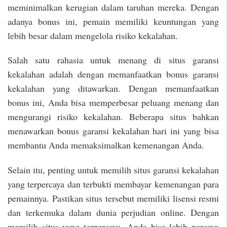
meminimalkan kerugian dalam taruhan mereka. Dengan
adanya bonus ini, pemain memiliki keuntungan yang
lebih besar dalam mengelola risiko kekalahan.
Salah satu rahasia untuk menang di situs garansi
kekalahan adalah dengan memanfaatkan bonus garansi
kekalahan yang ditawarkan. Dengan memanfaatkan
bonus ini, Anda bisa memperbesar peluang menang dan
mengurangi risiko kekalahan. Beberapa situs bahkan
menawarkan bonus garansi kekalahan hari ini yang bisa
membantu Anda memaksimalkan kemenangan Anda.
Selain itu, penting untuk memilih situs garansi kekalahan
yang terpercaya dan terbukti membayar kemenangan para
pemainnya. Pastikan situs tersebut memiliki lisensi resmi
dan terkemuka dalam dunia perjudian online. Dengan
memilih situs yang terpercaya, Anda bisa lebih percaya