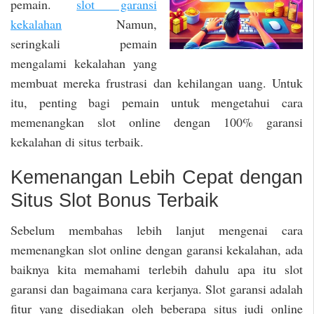
pemain.
slot garansi
kekalahan
Namun,
seringkali pemain
mengalami kekalahan yang
membuat mereka frustrasi dan kehilangan uang. Untuk
itu, penting bagi pemain untuk mengetahui cara
memenangkan slot online dengan 100% garansi
kekalahan di situs terbaik.
Kemenangan Lebih Cepat dengan
Situs Slot Bonus Terbaik
Sebelum membahas lebih lanjut mengenai cara
memenangkan slot online dengan garansi kekalahan, ada
baiknya kita memahami terlebih dahulu apa itu slot
garansi dan bagaimana cara kerjanya. Slot garansi adalah
fitur yang disediakan oleh beberapa situs judi online