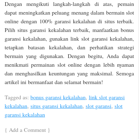
Dengan mengikuti langkah-langkah di atas, pemain
dapat meningkatkan peluang menang dalam bermain slot
online dengan 100% garansi kekalahan di situs terbaik.
Pilih situs garansi kekalahan terbaik, manfaatkan bonus
garansi kekalahan, gunakan link slot garansi kekalahan,
tetapkan batasan kekalahan, dan perhatikan strategi
bermain yang digunakan. Dengan begitu, Anda dapat
menikmati permainan slot online dengan lebih nyaman
dan menghasilkan keuntungan yang maksimal. Semoga
artikel ini bermanfaat dan selamat bermain!
Tagged as:
bonus garansi kekalahan
,
link slot garansi
kekalahan
,
situs garansi kekalahan
,
slot garansi
,
slot
garansi kekalahan
{
Add a Comment
}