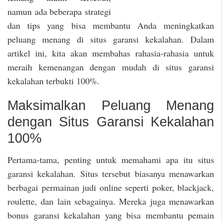
namun ada beberapa strategi
dan tips yang bisa membantu Anda meningkatkan
peluang menang di situs garansi kekalahan. Dalam
artikel ini, kita akan membahas rahasia-rahasia untuk
meraih kemenangan dengan mudah di situs garansi
kekalahan terbukti 100%.
Maksimalkan Peluang Menang
dengan Situs Garansi Kekalahan
100%
Pertama-tama, penting untuk memahami apa itu situs
garansi kekalahan. Situs tersebut biasanya menawarkan
berbagai permainan judi online seperti poker, blackjack,
roulette, dan lain sebagainya. Mereka juga menawarkan
bonus garansi kekalahan yang bisa membantu pemain