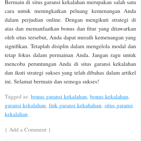
Bermain di situs garansi kekalahan merupakan salah satu
cara untuk meningkatkan peluang kemenangan Anda
dalam perjudian online. Dengan mengikuti strategi di
atas dan memanfaatkan bonus dan fitur yang ditawarkan
oleh situs tersebut, Anda dapat meraih kemenangan yang
signifikan. Tetaplah disiplin dalam mengelola modal dan
tetap fokus dalam permainan Anda. Jangan ragu untuk
mencoba peruntungan Anda di situs garansi kekalahan
dan ikuti strategi sukses yang telah dibahas dalam artikel
ini. Selamat bermain dan semoga sukses!
Tagged as:
bonus garansi kekalahan
,
bonus kekalahan
,
garansi kekalahan
,
link garansi kekahahan
,
situs garansi
kekalahan
{
Add a Comment
}