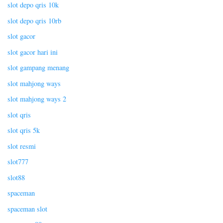
slot depo qris 10k
slot depo qris 10rb
slot gacor
slot gacor hari ini
slot gampang menang
slot mahjong ways
slot mahjong ways 2
slot qris
slot qris 5k
slot resmi
slot777
slot88
spaceman
spaceman slot