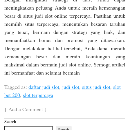
meningkatkan peluang Anda untuk meraih kemenangan
besar di situs judi slot online terpercaya. Pastikan untuk
memilih situs terpercaya, menentukan besaran taruhan
yang tepat, bermain dengan strategi yang baik, dan
memanfaatkan bonus dan promosi yang ditawarkan.
Dengan melakukan hal-hal tersebut, Anda dapat meraih
kemenangan besar dan meraih keuntungan yang
maksimal dalam bermain judi slot online. Semoga artikel
ini bermanfaat dan selamat bermain
Tagged as:
daftar judi slot
,
judi slot
,
situs judi slot
,
slot
bet 200
,
slot terpercaya
{
Add a Comment
}
Search
Search