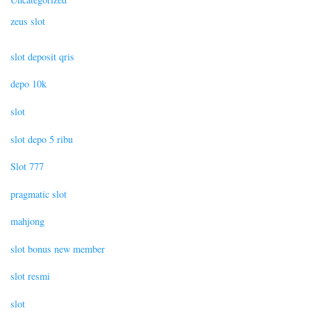
zeus slot
slot deposit qris
depo 10k
slot
slot depo 5 ribu
Slot 777
pragmatic slot
mahjong
slot bonus new member
slot resmi
slot