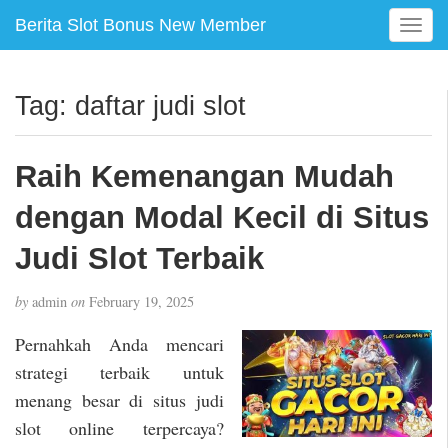
Berita Slot Bonus New Member
T
o
g
g
Tag:
daftar judi slot
l
e
n
Raih Kemenangan Mudah
a
v
dengan Modal Kecil di Situs
i
g
Judi Slot Terbaik
a
t
by
admin
on
February 19, 2025
i
o
Pernahkah Anda mencari
n
strategi terbaik untuk
menang besar di situs judi
slot online terpercaya?