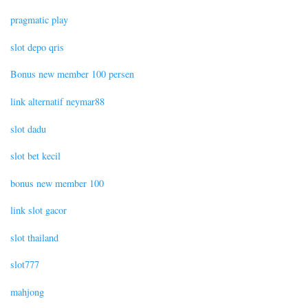
pragmatic play
slot depo qris
Bonus new member 100 persen
link alternatif neymar88
slot dadu
slot bet kecil
bonus new member 100
link slot gacor
slot thailand
slot777
mahjong