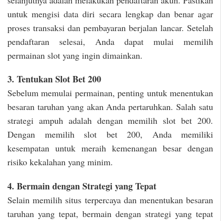
untuk mengisi data diri secara lengkap dan benar agar
proses transaksi dan pembayaran berjalan lancar. Setelah
pendaftaran selesai, Anda dapat mulai memilih
permainan slot yang ingin dimainkan.
3. Tentukan Slot Bet 200
Sebelum memulai permainan, penting untuk menentukan
besaran taruhan yang akan Anda pertaruhkan. Salah satu
strategi ampuh adalah dengan memilih slot bet 200.
Dengan memilih slot bet 200, Anda memiliki
kesempatan untuk meraih kemenangan besar dengan
risiko kekalahan yang minim.
4. Bermain dengan Strategi yang Tepat
Selain memilih situs terpercaya dan menentukan besaran
taruhan yang tepat, bermain dengan strategi yang tepat