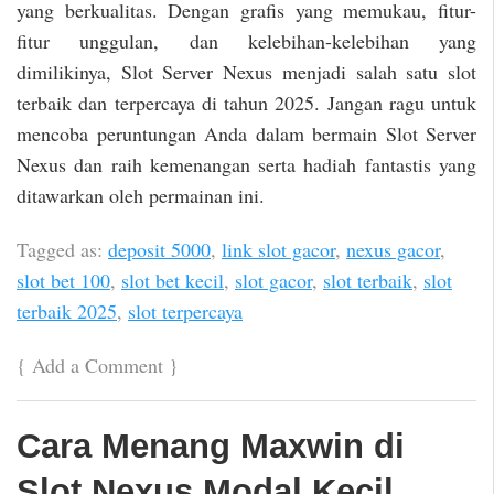
yang berkualitas. Dengan grafis yang memukau, fitur-
fitur unggulan, dan kelebihan-kelebihan yang
dimilikinya, Slot Server Nexus menjadi salah satu slot
terbaik dan terpercaya di tahun 2025. Jangan ragu untuk
mencoba peruntungan Anda dalam bermain Slot Server
Nexus dan raih kemenangan serta hadiah fantastis yang
ditawarkan oleh permainan ini.
Tagged as:
deposit 5000
,
link slot gacor
,
nexus gacor
,
slot bet 100
,
slot bet kecil
,
slot gacor
,
slot terbaik
,
slot
terbaik 2025
,
slot terpercaya
{
Add a Comment
}
Cara Menang Maxwin di
Slot Nexus Modal Kecil