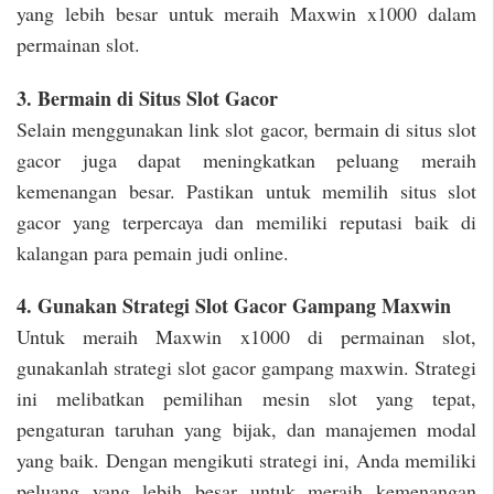
yang lebih besar untuk meraih Maxwin x1000 dalam
permainan slot.
3. Bermain di Situs Slot Gacor
Selain menggunakan link slot gacor, bermain di situs slot
gacor juga dapat meningkatkan peluang meraih
kemenangan besar. Pastikan untuk memilih situs slot
gacor yang terpercaya dan memiliki reputasi baik di
kalangan para pemain judi online.
4. Gunakan Strategi Slot Gacor Gampang Maxwin
Untuk meraih Maxwin x1000 di permainan slot,
gunakanlah strategi slot gacor gampang maxwin. Strategi
ini melibatkan pemilihan mesin slot yang tepat,
pengaturan taruhan yang bijak, dan manajemen modal
yang baik. Dengan mengikuti strategi ini, Anda memiliki
peluang yang lebih besar untuk meraih kemenangan