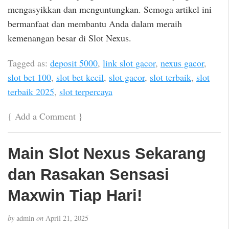
mengasyikkan dan menguntungkan. Semoga artikel ini
bermanfaat dan membantu Anda dalam meraih
kemenangan besar di Slot Nexus.
Tagged as:
deposit 5000
,
link slot gacor
,
nexus gacor
,
slot bet 100
,
slot bet kecil
,
slot gacor
,
slot terbaik
,
slot
terbaik 2025
,
slot terpercaya
{
Add a Comment
}
Main Slot Nexus Sekarang
dan Rasakan Sensasi
Maxwin Tiap Hari!
by
admin
on
April 21, 2025