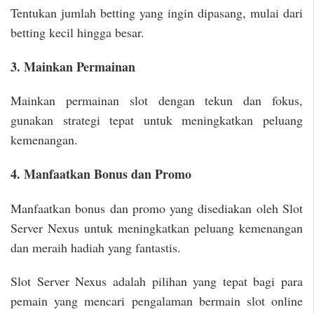
Tentukan jumlah betting yang ingin dipasang, mulai dari
betting kecil hingga besar.
3. Mainkan Permainan
Mainkan permainan slot dengan tekun dan fokus,
gunakan strategi tepat untuk meningkatkan peluang
kemenangan.
4. Manfaatkan Bonus dan Promo
Manfaatkan bonus dan promo yang disediakan oleh Slot
Server Nexus untuk meningkatkan peluang kemenangan
dan meraih hadiah yang fantastis.
Slot Server Nexus adalah pilihan yang tepat bagi para
pemain yang mencari pengalaman bermain slot online