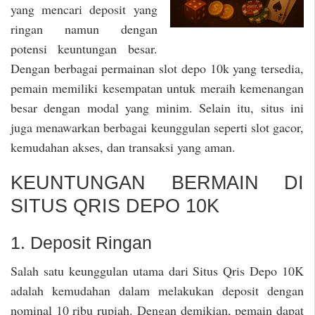
yang mencari deposit yang
ringan namun dengan
potensi keuntungan besar.
Dengan berbagai permainan slot depo 10k yang tersedia,
pemain memiliki kesempatan untuk meraih kemenangan
besar dengan modal yang minim. Selain itu, situs ini
juga menawarkan berbagai keunggulan seperti slot gacor,
kemudahan akses, dan transaksi yang aman.
KEUNTUNGAN BERMAIN DI
SITUS QRIS DEPO 10K
1. Deposit Ringan
Salah satu keunggulan utama dari Situs Qris Depo 10K
adalah kemudahan dalam melakukan deposit dengan
nominal 10 ribu rupiah. Dengan demikian, pemain dapat