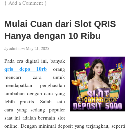
{
Add a Comment
}
Mulai Cuan dari Slot QRIS
Hanya dengan 10 Ribu
by
admin
on
May 21, 2025
Pada era digital ini, banyak
qris depo 10rb
orang
mencari cara untuk
mendapatkan penghasilan
tambahan dengan cara yang
lebih praktis. Salah satu
cara yang sedang populer
saat ini adalah bermain slot
online. Dengan minimal deposit yang terjangkau, seperti