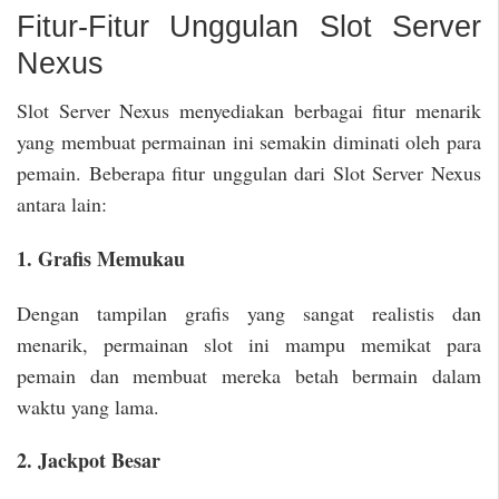
Fitur-Fitur Unggulan Slot Server
Nexus
Slot Server Nexus menyediakan berbagai fitur menarik
yang membuat permainan ini semakin diminati oleh para
pemain. Beberapa fitur unggulan dari Slot Server Nexus
antara lain:
1. Grafis Memukau
Dengan tampilan grafis yang sangat realistis dan
menarik, permainan slot ini mampu memikat para
pemain dan membuat mereka betah bermain dalam
waktu yang lama.
2. Jackpot Besar