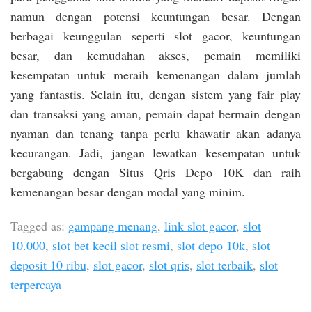
namun dengan potensi keuntungan besar. Dengan
berbagai keunggulan seperti slot gacor, keuntungan
besar, dan kemudahan akses, pemain memiliki
kesempatan untuk meraih kemenangan dalam jumlah
yang fantastis. Selain itu, dengan sistem yang fair play
dan transaksi yang aman, pemain dapat bermain dengan
nyaman dan tenang tanpa perlu khawatir akan adanya
kecurangan. Jadi, jangan lewatkan kesempatan untuk
bergabung dengan Situs Qris Depo 10K dan raih
kemenangan besar dengan modal yang minim.
Tagged as:
gampang menang
,
link slot gacor
,
slot
10.000
,
slot bet kecil slot resmi
,
slot depo 10k
,
slot
deposit 10 ribu
,
slot gacor
,
slot qris
,
slot terbaik
,
slot
terpercaya