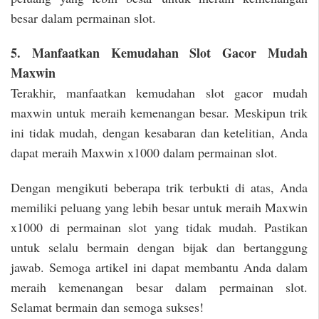
besar dalam permainan slot.
5. Manfaatkan Kemudahan Slot Gacor Mudah
Maxwin
Terakhir, manfaatkan kemudahan slot gacor mudah
maxwin untuk meraih kemenangan besar. Meskipun trik
ini tidak mudah, dengan kesabaran dan ketelitian, Anda
dapat meraih Maxwin x1000 dalam permainan slot.
Dengan mengikuti beberapa trik terbukti di atas, Anda
memiliki peluang yang lebih besar untuk meraih Maxwin
x1000 di permainan slot yang tidak mudah. Pastikan
untuk selalu bermain dengan bijak dan bertanggung
jawab. Semoga artikel ini dapat membantu Anda dalam
meraih kemenangan besar dalam permainan slot.
Selamat bermain dan semoga sukses!