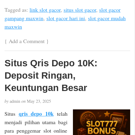
Tagged as:
link slot gacor
,
situs slot gacor
,
slot gacor
gampang maxwin
,
slot gacor hari ini
,
slot gacor mudah
maxwin
{
Add a Comment
}
Situs Qris Depo 10K:
Deposit Ringan,
Keuntungan Besar
by
admin
on
May 23, 2025
qris depo 10k
Situs
telah
menjadi pilihan utama bagi
para penggemar slot online