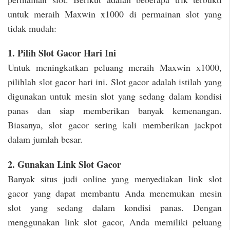
untuk meraih Maxwin x1000 di permainan slot yang
tidak mudah:
1. Pilih Slot Gacor Hari Ini
Untuk meningkatkan peluang meraih Maxwin x1000,
pilihlah slot gacor hari ini. Slot gacor adalah istilah yang
digunakan untuk mesin slot yang sedang dalam kondisi
panas dan siap memberikan banyak kemenangan.
Biasanya, slot gacor sering kali memberikan jackpot
dalam jumlah besar.
2. Gunakan Link Slot Gacor
Banyak situs judi online yang menyediakan link slot
gacor yang dapat membantu Anda menemukan mesin
slot yang sedang dalam kondisi panas. Dengan
menggunakan link slot gacor, Anda memiliki peluang