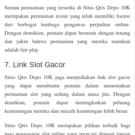
Semua permainan yang tersedia di Situs Qris Depo 10K
merupakan permainan resmi yang telah memiliki lisensi
dari berbagai lembaga pengawas perjudian online.
Dengan demikian, pemain dapat bermain dengan tenang
dan yakin bahwa permainan yang mereka mainkan
adalah fair play.
7. Link Slot Gacor
Situs Qris Depo 10K juga menyediakan link slot gacor
yang dapat membantu pemain dalam menemukan
permainan slot yang sedang dalam masa jitu. Dengan
demikian, pemain dapat meningkatkan peluang
kemenangan mereka dan meraih keuntungan lebih besar.
Situs Qris Depo 10K merupakan pilihan terbaik bagi
para penggemar slot online yang mencari deposit ringan