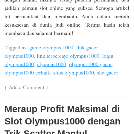
jadilah pemain slot online yang sukses. Semoga artikel
ini bermanfaat dan membantu Anda dalam meraih
kesuksesan di dunia judi online. Terima kasih telah
membaca dan selamat bermain!
Tagged as:
game olympus 1000
,
link gacor
olympus1000
,
link terpercaya olympus1000
,
login
olympus1000
,
olympus1000
,
olympus1000 gacor
,
olympus1000 terbaik
,
situs olympus1000
,
slot gacor
{
Add a Comment
}
Meraup Profit Maksimal di
Slot Olympus1000 dengan
Trik Scatter Mantul