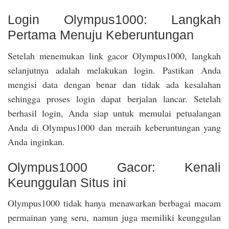
Login Olympus1000: Langkah
Pertama Menuju Keberuntungan
Setelah menemukan link gacor Olympus1000, langkah
selanjutnya adalah melakukan login. Pastikan Anda
mengisi data dengan benar dan tidak ada kesalahan
sehingga proses login dapat berjalan lancar. Setelah
berhasil login, Anda siap untuk memulai petualangan
Anda di Olympus1000 dan meraih keberuntungan yang
Anda inginkan.
Olympus1000 Gacor: Kenali
Keunggulan Situs ini
Olympus1000 tidak hanya menawarkan berbagai macam
permainan yang seru, namun juga memiliki keunggulan