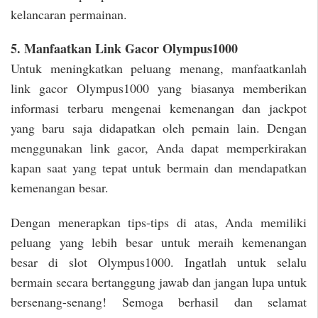
kelancaran permainan.
5. Manfaatkan Link Gacor Olympus1000
Untuk meningkatkan peluang menang, manfaatkanlah
link gacor Olympus1000 yang biasanya memberikan
informasi terbaru mengenai kemenangan dan jackpot
yang baru saja didapatkan oleh pemain lain. Dengan
menggunakan link gacor, Anda dapat memperkirakan
kapan saat yang tepat untuk bermain dan mendapatkan
kemenangan besar.
Dengan menerapkan tips-tips di atas, Anda memiliki
peluang yang lebih besar untuk meraih kemenangan
besar di slot Olympus1000. Ingatlah untuk selalu
bermain secara bertanggung jawab dan jangan lupa untuk
bersenang-senang! Semoga berhasil dan selamat