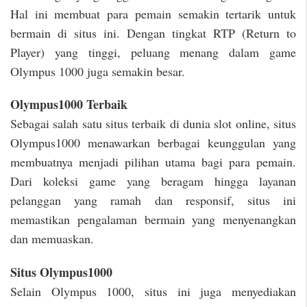
Hal ini membuat para pemain semakin tertarik untuk
bermain di situs ini. Dengan tingkat RTP (Return to
Player) yang tinggi, peluang menang dalam game
Olympus 1000 juga semakin besar.
Olympus1000 Terbaik
Sebagai salah satu situs terbaik di dunia slot online, situs
Olympus1000 menawarkan berbagai keunggulan yang
membuatnya menjadi pilihan utama bagi para pemain.
Dari koleksi game yang beragam hingga layanan
pelanggan yang ramah dan responsif, situs ini
memastikan pengalaman bermain yang menyenangkan
dan memuaskan.
Situs Olympus1000
Selain Olympus 1000, situs ini juga menyediakan