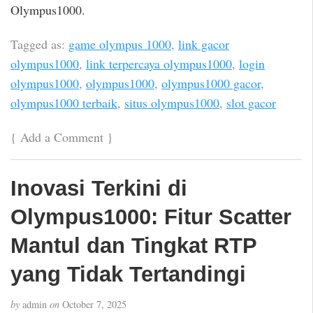
Olympus1000.
Tagged as:
game olympus 1000
,
link gacor
olympus1000
,
link terpercaya olympus1000
,
login
olympus1000
,
olympus1000
,
olympus1000 gacor
,
olympus1000 terbaik
,
situs olympus1000
,
slot gacor
{
Add a Comment
}
Inovasi Terkini di
Olympus1000: Fitur Scatter
Mantul dan Tingkat RTP
yang Tidak Tertandingi
by
admin
on
October 7, 2025