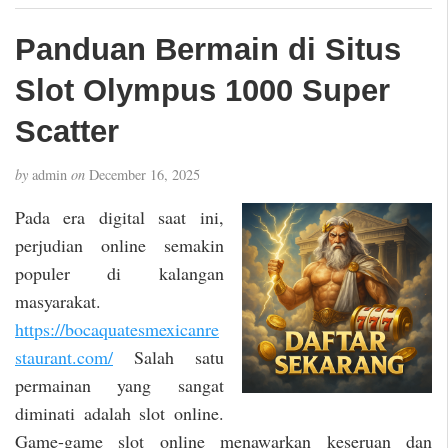
Panduan Bermain di Situs
Slot Olympus 1000 Super
Scatter
by
admin
on
December 16, 2025
Pada era digital saat ini,
perjudian online semakin
populer di kalangan
masyarakat.
https://bocaquatesmexicanre
staurant.com/
Salah satu
permainan yang sangat
diminati adalah slot online.
Game-game slot online menawarkan keseruan dan