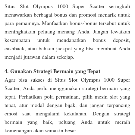
Situs Slot Olympus 1000 Super Scatter seringkali
menawarkan berbagai bonus dan promosi menarik untuk
para pemainnya. Manfaatkan bonus-bonus tersebut untuk
meningkatkan peluang menang Anda. Jangan lewatkan
kesempatan untuk mendapatkan bonus deposit,
cashback, atau bahkan jackpot yang bisa membuat Anda
menjadi jutawan dalam sekejap.
4. Gunakan Strategi Bermain yang Tepat
Agar bisa sukses di Situs Slot Olympus 1000 Super
Scatter, Anda perlu menggunakan strategi bermain yang
tepat. Perhatikan pola permainan, pilih mesin slot yang
tepat, atur modal dengan bijak, dan jangan terpancing
emosi saat mengalami kekalahan. Dengan strategi
bermain yang baik, peluang Anda untuk meraih
kemenangan akan semakin besar.