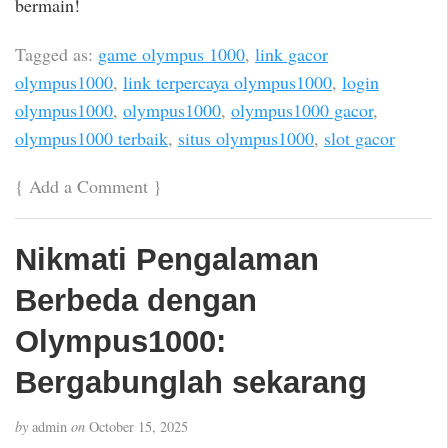
bermain!
Tagged as:
game olympus 1000
,
link gacor
olympus1000
,
link terpercaya olympus1000
,
login
olympus1000
,
olympus1000
,
olympus1000 gacor
,
olympus1000 terbaik
,
situs olympus1000
,
slot gacor
{
Add a Comment
}
Nikmati Pengalaman
Berbeda dengan
Olympus1000:
Bergabunglah sekarang
by
admin
on
October 15, 2025