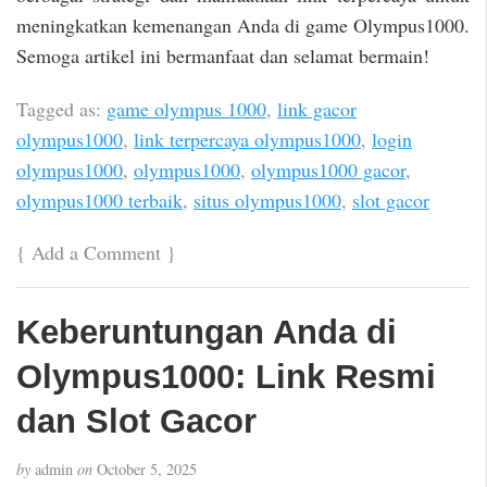
meningkatkan kemenangan Anda di game Olympus1000.
Semoga artikel ini bermanfaat dan selamat bermain!
Tagged as:
game olympus 1000
,
link gacor
olympus1000
,
link terpercaya olympus1000
,
login
olympus1000
,
olympus1000
,
olympus1000 gacor
,
olympus1000 terbaik
,
situs olympus1000
,
slot gacor
{
Add a Comment
}
Keberuntungan Anda di
Olympus1000: Link Resmi
dan Slot Gacor
by
admin
on
October 5, 2025