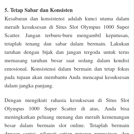
5. Tetap Sabar dan Konsisten
Kesabaran dan konsistensi adalah kunci utama dalam
meraih kesuksesan di Situs Slot Olympus 1000 Super
Scatter. Jangan terburu-buru mengambil keputusan,
tetaplah tenang dan sabar dalam bermain. Lakukan
taruhan dengan bijak dan jangan tergoda untuk terus
memasang taruhan besar saat sedang dalam kondisi
emosional. Konsistensi dalam bermain dan tetap fokus
pada tujuan akan membantu Anda mencapai kesuksesan
dalam jangka panjang.
Dengan mengikuti rahasia kesuksesan di Situs Slot
Olympus 1000 Super Scatter di atas, Anda bisa
meningkatkan peluang menang dan meraih kemenangan
besar dalam bermain slot online. Tetaplah bermain
dengan santai, nikmati setiap putaran permainan, dan