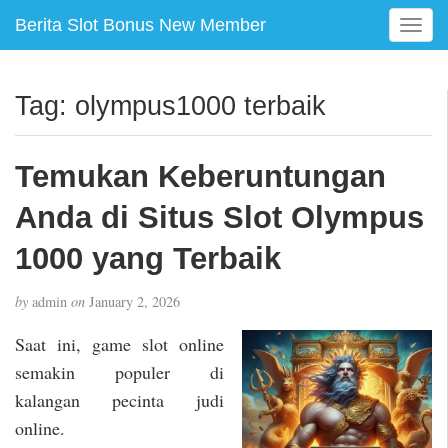
Berita Slot Bonus New Member
T
o
g
g
Tag:
olympus1000 terbaik
l
e
n
Temukan Keberuntungan
a
v
Anda di Situs Slot Olympus
i
g
1000 yang Terbaik
a
t
by
admin
on
January 2, 2026
i
o
Saat ini, game slot online
n
semakin populer di
kalangan pecinta judi
online.