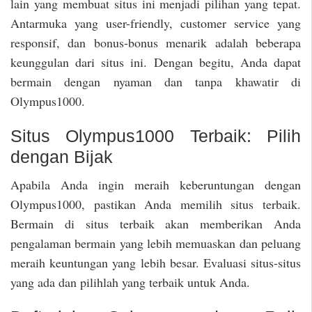
lain yang membuat situs ini menjadi pilihan yang tepat.
Antarmuka yang user-friendly, customer service yang
responsif, dan bonus-bonus menarik adalah beberapa
keunggulan dari situs ini. Dengan begitu, Anda dapat
bermain dengan nyaman dan tanpa khawatir di
Olympus1000.
Situs Olympus1000 Terbaik: Pilih
dengan Bijak
Apabila Anda ingin meraih keberuntungan dengan
Olympus1000, pastikan Anda memilih situs terbaik.
Bermain di situs terbaik akan memberikan Anda
pengalaman bermain yang lebih memuaskan dan peluang
meraih keuntungan yang lebih besar. Evaluasi situs-situs
yang ada dan pilihlah yang terbaik untuk Anda.