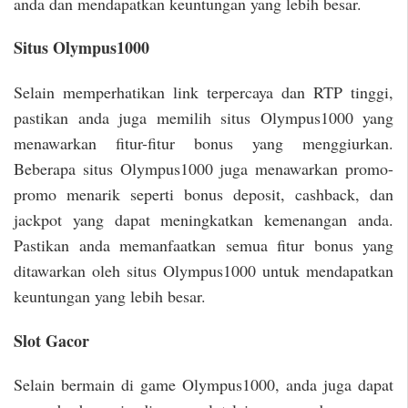
anda dan mendapatkan keuntungan yang lebih besar.
Situs Olympus1000
Selain memperhatikan link terpercaya dan RTP tinggi,
pastikan anda juga memilih situs Olympus1000 yang
menawarkan fitur-fitur bonus yang menggiurkan.
Beberapa situs Olympus1000 juga menawarkan promo-
promo menarik seperti bonus deposit, cashback, dan
jackpot yang dapat meningkatkan kemenangan anda.
Pastikan anda memanfaatkan semua fitur bonus yang
ditawarkan oleh situs Olympus1000 untuk mendapatkan
keuntungan yang lebih besar.
Slot Gacor
Selain bermain di game Olympus1000, anda juga dapat