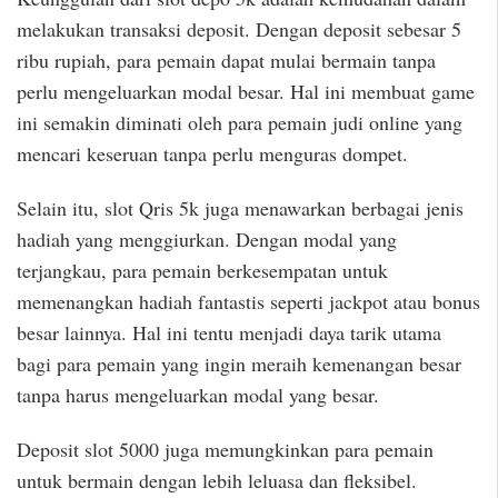
melakukan transaksi deposit. Dengan deposit sebesar 5
ribu rupiah, para pemain dapat mulai bermain tanpa
perlu mengeluarkan modal besar. Hal ini membuat game
ini semakin diminati oleh para pemain judi online yang
mencari keseruan tanpa perlu menguras dompet.
Selain itu, slot Qris 5k juga menawarkan berbagai jenis
hadiah yang menggiurkan. Dengan modal yang
terjangkau, para pemain berkesempatan untuk
memenangkan hadiah fantastis seperti jackpot atau bonus
besar lainnya. Hal ini tentu menjadi daya tarik utama
bagi para pemain yang ingin meraih kemenangan besar
tanpa harus mengeluarkan modal yang besar.
Deposit slot 5000 juga memungkinkan para pemain
untuk bermain dengan lebih leluasa dan fleksibel.