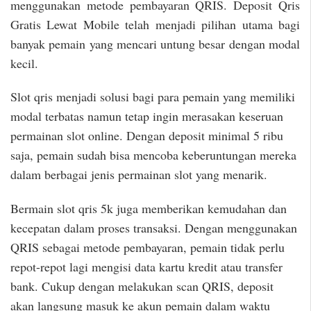
menggunakan metode pembayaran QRIS. Deposit Qris
Gratis Lewat Mobile telah menjadi pilihan utama bagi
banyak pemain yang mencari untung besar dengan modal
kecil.
Slot qris menjadi solusi bagi para pemain yang memiliki
modal terbatas namun tetap ingin merasakan keseruan
permainan slot online. Dengan deposit minimal 5 ribu
saja, pemain sudah bisa mencoba keberuntungan mereka
dalam berbagai jenis permainan slot yang menarik.
Bermain slot qris 5k juga memberikan kemudahan dan
kecepatan dalam proses transaksi. Dengan menggunakan
QRIS sebagai metode pembayaran, pemain tidak perlu
repot-repot lagi mengisi data kartu kredit atau transfer
bank. Cukup dengan melakukan scan QRIS, deposit
akan langsung masuk ke akun pemain dalam waktu