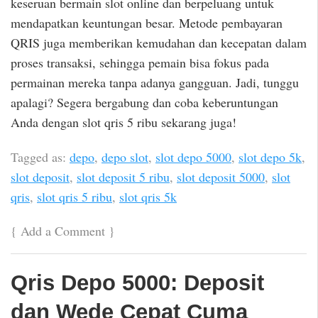
keseruan bermain slot online dan berpeluang untuk
mendapatkan keuntungan besar. Metode pembayaran
QRIS juga memberikan kemudahan dan kecepatan dalam
proses transaksi, sehingga pemain bisa fokus pada
permainan mereka tanpa adanya gangguan. Jadi, tunggu
apalagi? Segera bergabung dan coba keberuntungan
Anda dengan slot qris 5 ribu sekarang juga!
Tagged as:
depo
,
depo slot
,
slot depo 5000
,
slot depo 5k
,
slot deposit
,
slot deposit 5 ribu
,
slot deposit 5000
,
slot
qris
,
slot qris 5 ribu
,
slot qris 5k
{
Add a Comment
}
Qris Depo 5000: Deposit
dan Wede Cepat Cuma