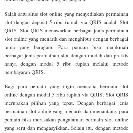
Salah satu situs slot online yang menyediakan permainan
slot dengan deposit 5 ribu rupiah via QRIS adalah Slot
QRIS. Slot QRIS menawarkan berbagai jenis permainan
slot online yang menarik dan menghibur dengan berbagai
tema yang beragam. Para pemain bisa menikmati
berbagai jenis permainan slot dengan mudah dan praktis
hanya dengan modal 5 ribu rupiah melalui metode
pembayaran QRIS.
Bagi para pemain yang ingin mencoba bermain slot
online dengan modal 5 ribu rupiah via QRIS, Slot QRIS
merupakan pilihan yang tepat. Dengan berbagai jenis
permainan slot online yang menarik dan menantang, para
pemain bisa merasakan pengalaman bermain slot online
yang seru dan mengasyikkan. Selain itu, dengan metode