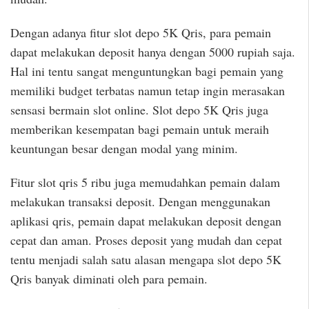
Dengan adanya fitur slot depo 5K Qris, para pemain
dapat melakukan deposit hanya dengan 5000 rupiah saja.
Hal ini tentu sangat menguntungkan bagi pemain yang
memiliki budget terbatas namun tetap ingin merasakan
sensasi bermain slot online. Slot depo 5K Qris juga
memberikan kesempatan bagi pemain untuk meraih
keuntungan besar dengan modal yang minim.
Fitur slot qris 5 ribu juga memudahkan pemain dalam
melakukan transaksi deposit. Dengan menggunakan
aplikasi qris, pemain dapat melakukan deposit dengan
cepat dan aman. Proses deposit yang mudah dan cepat
tentu menjadi salah satu alasan mengapa slot depo 5K
Qris banyak diminati oleh para pemain.