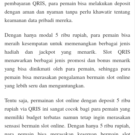
pembayaran QRIS, para pemain bisa melakukan deposit
dengan aman dan nyaman tanpa perlu khawatir tentang
keamanan data pribadi mereka.
Dengan hanya modal 5 ribu rupiah, para pemain bisa
meraih kesempatan untuk memenangkan berbagai jenis
hadiah dan jackpot yang menarik. Slot QRIS
menawarkan berbagai jenis promosi dan bonus menarik
yang bisa dinikmati oleh para pemain, sehingga para
pemain bisa merasakan pengalaman bermain slot online
yang lebih seru dan menguntungkan.
Tentu saja, permainan slot online dengan deposit 5 ribu
rupiah via QRIS ini sangat cocok bagi para pemain yang
memiliki budget terbatas namun tetap ingin merasakan
sensasi bermain slot online. Dengan hanya 5 ribu rupiah,
para pemain bisa merasakan keseruan bermain slot