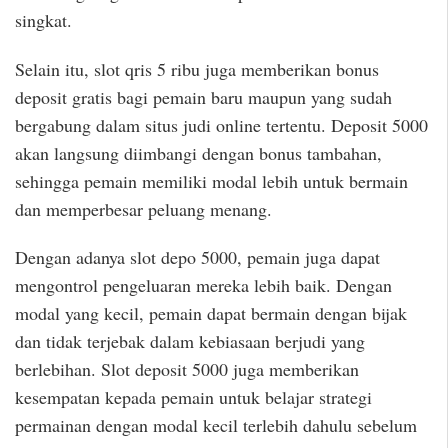
singkat.
Selain itu, slot qris 5 ribu juga memberikan bonus
deposit gratis bagi pemain baru maupun yang sudah
bergabung dalam situs judi online tertentu. Deposit 5000
akan langsung diimbangi dengan bonus tambahan,
sehingga pemain memiliki modal lebih untuk bermain
dan memperbesar peluang menang.
Dengan adanya slot depo 5000, pemain juga dapat
mengontrol pengeluaran mereka lebih baik. Dengan
modal yang kecil, pemain dapat bermain dengan bijak
dan tidak terjebak dalam kebiasaan berjudi yang
berlebihan. Slot deposit 5000 juga memberikan
kesempatan kepada pemain untuk belajar strategi
permainan dengan modal kecil terlebih dahulu sebelum