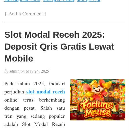
{
Add a Comment
}
Slot Modal Receh 2025:
Deposit Qris Gratis Lewat
Mobile
by
admin
on
May 24, 2025
Pada tahun 2025, industri
slot modal receh
perjudian
online terus berkembang
dengan pesat. Salah satu
tren yang sedang populer
adalah Slot Modal Receh