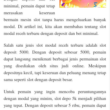
minimal, pemain dapat tetap
merasakan keseruan
bermain mesin slot tanpa harus mengeluarkan banyak
modal. Di artikel ini, kita akan membahas tentang slot
modal receh terbaru dengan deposit dan bet minimal.
Salah satu jenis slot modal receh terbaru adalah slot
deposit 5000. Dengan deposit sebesar 5000, pemain
dapat langsung menikmati berbagai jenis permainan slot
yang disediakan oleh situs judi online. Meskipun
depositnya kecil, tapi keseruan dan peluang menang tetap
sama seperti slot dengan deposit besar.
Untuk pemain yang ingin mencoba peruntungannya
dengan modal yang minim, slot depo 5k menjadi pilihan
yang tepat. Dengan deposit sebesar 5 ribu, pemain dapat