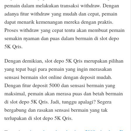
pemain dalam melakukan transaksi withdraw. Dengan
adanya fitur withdraw yang mudah dan cepat, pemain
dapat menarik kemenangan mereka dengan praktis.
Proses withdraw yang cepat tentu akan membuat pemain
semakin nyaman dan puas dalam bermain di slot depo
5K Qris.
Dengan demikian, slot depo 5K Qris merupakan pilihan
yang tepat bagi para pemain yang ingin merasakan
sensasi bermain slot online dengan deposit mudah.
Dengan fitur deposit 5000 dan sensasi bermain yang
maksimal, pemain akan merasa puas dan betah bermain
di slot depo 5K Qris. Jadi, tunggu apalagi? Segera
bergabung dan rasakan sensasi bermain yang tak
terlupakan di slot depo 5K Qris.