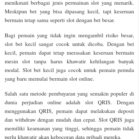
menikmati berbagai jenis permainan slot yang menarik.
Meskipun bet yang bisa dipasang kecil, tapi keseruan
bermain tetap sama seperti slot dengan bet besar.
Bagi pemain yang tidak ingin mengambil risiko besar,
slot bet kecil sangat cocok untuk dicoba. Dengan bet
kecil, pemain dapat tetap merasakan keseruan bermain
mesin slot tanpa harus khawatir kehilangan banyak
modal. Slot bet kecil juga cocok untuk pemain pemula
yang baru memulai bermain slot online.
Salah satu metode pembayaran yang semakin populer di
dunia perjudian online adalah slot QRIS. Dengan
menggunakan QRIS, pemain dapat melakukan deposit
dan withdraw dengan mudah dan cepat. Slot QRIS juga
memiliki keamanan yang tinggi, sehingga pemain tidak
perlu khawatir akan kebocoran data pribadi mereka.