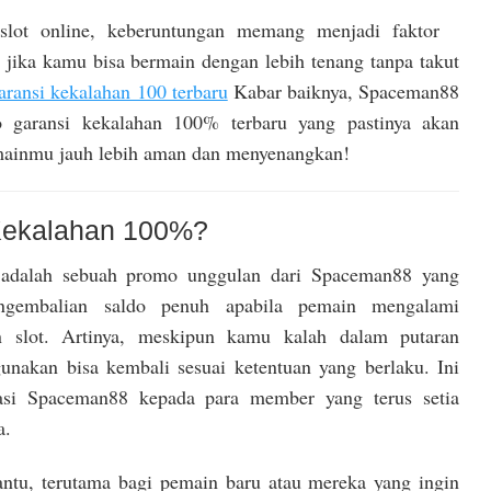
lot online, keberuntungan memang menjadi faktor
jika kamu bisa bermain dengan lebih tenang tanpa takut
aransi kekalahan 100 terbaru
Kabar baiknya, Spaceman88
 garansi kekalahan 100% terbaru yang pastinya akan
ainmu jauh lebih aman dan menyenangkan!
 Kekalahan 100%?
adalah sebuah promo unggulan dari Spaceman88 yang
ngembalian saldo penuh apabila pemain mengalami
 slot. Artinya, meskipun kamu kalah dalam putaran
unakan bisa kembali sesuai ketentuan yang berlaku. Ini
asi Spaceman88 kepada para member yang terus setia
a.
ntu, terutama bagi pemain baru atau mereka yang ingin