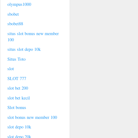
olympus1000
sbobet
sbobet88
situs slot bonus new member
100
situs slot depo 10k
Situs Toto
slot
SLOT 777
slot bet 200
slot bet kecil
Slot bonus
slot bonus new member 100
slot depo 10k
slot depo 20k