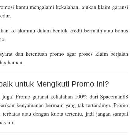
promosi kamu mengalami kekalahan, ajukan klaim garansi
edur.
ikan ke akunmu dalam bentuk kredit bermain atau bonus
mo.
yarat dan ketentuan promo agar proses klaim berjalan
lahpahaman.
aik untuk Mengikuti Promo Ini?
ni juga! Promo garansi kekalahan 100% dari Spaceman88
berikan kenyamanan bermain yang tak tertandingi. Promo
 terbatas atau dengan kuota tertentu, jadi jangan sampai
as ini.