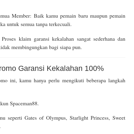
emua Member: Baik kamu pemain baru maupun pemain
uka untuk semua tanpa terkecuali.
roses klaim garansi kekalahan sangat sederhana dan
 tidak membingungkan bagi siapa pun.
Promo Garansi Kekalahan 100%
omo ini, kamu hanya perlu mengikuti beberapa langkah
 akun Spaceman88.
mu seperti Gates of Olympus, Starlight Princess, Sweet
.