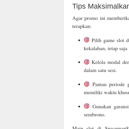
Tips Maksimalka
Agar promo ini memberika
terapkan:
Pilih game slot 
kekalahan, tetap saj
Kelola modal den
dalam satu sesi.
Pantau periode 
memiliki waktu khusu
Gunakan garansi 
sembrono.
Main slot di Spaceman8