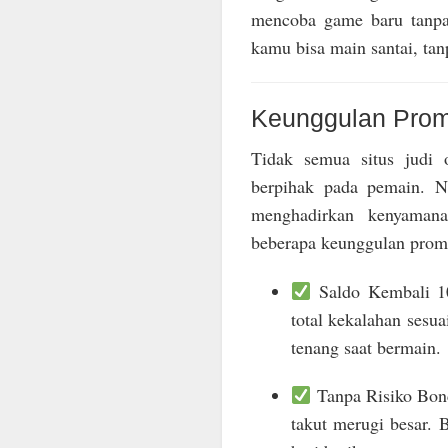
mencoba game baru tanpa 
kamu bisa main santai, tan
Keunggulan Pro
Tidak semua situs judi 
berpihak pada pemain. 
menghadirkan kenyaman
beberapa keunggulan prom
Saldo Kembali 1
total kekalahan sesua
tenang saat bermain.
Tanpa Risiko Bonc
takut merugi besar. 