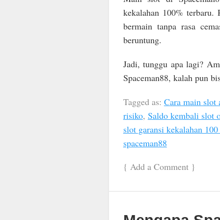
kekalahan 100% terbaru. 
bermain tanpa rasa cema
beruntung.
Jadi, tunggu apa lagi? Am
Spaceman88, kalah pun bis
Tagged as:
Cara main slot
risiko
,
Saldo kembali slot 
slot garansi kekalahan 100
spaceman88
{
Add a Comment
}