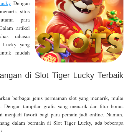
 lucky
Dengan
menarik, situs
 utama para
Dalam artikel
has rahasia
r Lucky yang
untuk mudah
ngan di Slot Tiger Lucky Terbaik
rkan berbagai jenis permainan slot yang menarik, mulai
n. Dengan tampilan grafis yang menarik dan fitur bonus
ni menjadi favorit bagi para pemain judi online. Namun,
nang dalam bermain di Slot Tiger Lucky, ada beberapa
i.