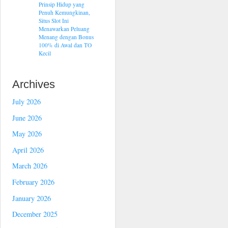
Prinsip Hidup yang
Penuh Kemungkinan,
Situs Slot Ini
Menawarkan Peluang
Menang dengan Bonus
100% di Awal dan TO
Kecil
Archives
July 2026
June 2026
May 2026
April 2026
March 2026
February 2026
January 2026
December 2025