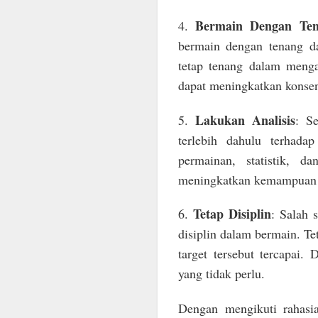
Bermain Dengan Te
4.
bermain dengan tenang da
tetap tenang dalam meng
dapat meningkatkan konsen
Lakukan Analisis
5.
: S
terlebih dahulu terhada
permainan, statistik, d
meningkatkan kemampuan 
Tetap Disiplin
6.
: Salah 
disiplin dalam bermain. T
target tersebut tercapai.
yang tidak perlu.
Dengan mengikuti rahasi