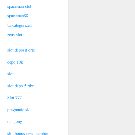
spaceman slot
spaceman88
Uncategorized
zeus slot
slot deposit qris
depo 10k
slot
slot depo 5 ribu
Slot 777
pragmatic slot
mahjong
slot bonus new member