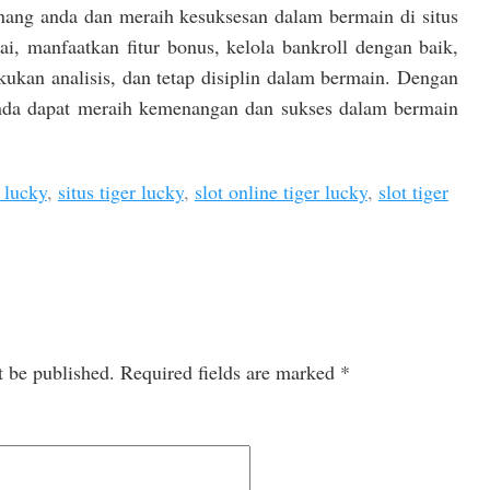
ang anda dan meraih kesuksesan dalam bermain di situs
suai, manfaatkan fitur bonus, kelola bankroll dengan baik,
kukan analisis, dan tetap disiplin dalam bermain. Dengan
anda dapat meraih kemenangan dan sukses dalam bermain
r lucky
,
situs tiger lucky
,
slot online tiger lucky
,
slot tiger
t be published.
Required fields are marked
*