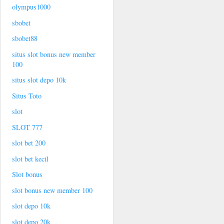
olympus1000
sbobet
sbobet88
situs slot bonus new member
100
situs slot depo 10k
Situs Toto
slot
SLOT 777
slot bet 200
slot bet kecil
Slot bonus
slot bonus new member 100
slot depo 10k
slot depo 20k