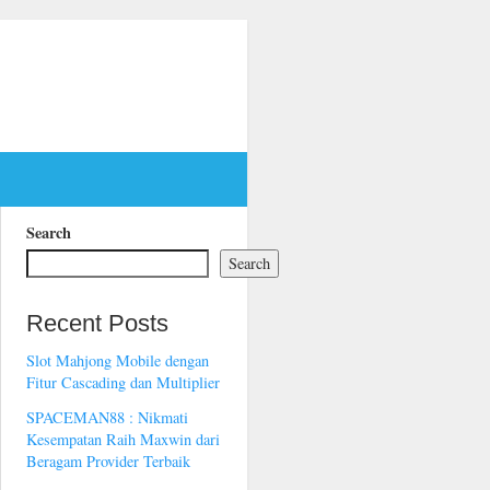
Search
Search
Recent Posts
Slot Mahjong Mobile dengan
Fitur Cascading dan Multiplier
SPACEMAN88 : Nikmati
Kesempatan Raih Maxwin dari
Beragam Provider Terbaik