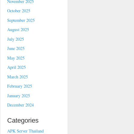
November 2025
October 2025
September 2025
August 2025
July 2025
June 2025
May 2025
April 2025
March 2025
February 2025
January 2025
December 2024
Categories
APK Server Thailand