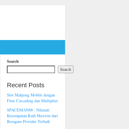
Search
Search
Recent Posts
Slot Mahjong Mobile dengan
Fitur Cascading dan Multiplier
SPACEMAN88 : Nikmati
Kesempatan Raih Maxwin dari
Beragam Provider Terbaik