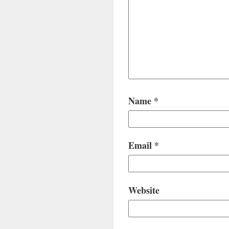
Name
*
Email
*
Website