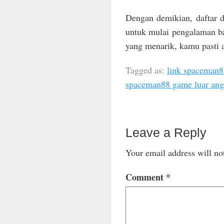
Dengan demikian, daftar d
untuk mulai pengalaman b
yang menarik, kamu pasti 
Tagged as:
link spaceman
spaceman88 game luar ang
Leave a Reply
Your email address will no
Comment
*