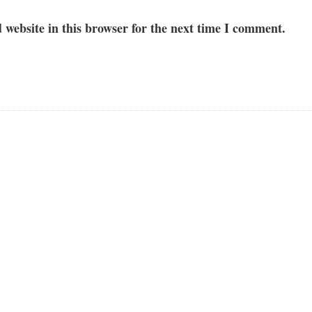
website in this browser for the next time I comment.