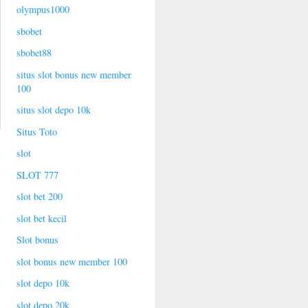
olympus1000
sbobet
sbobet88
situs slot bonus new member
100
situs slot depo 10k
Situs Toto
slot
SLOT 777
slot bet 200
slot bet kecil
Slot bonus
slot bonus new member 100
slot depo 10k
slot depo 20k