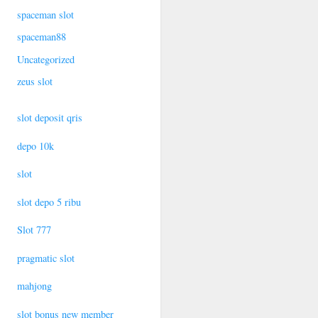
spaceman slot
spaceman88
Uncategorized
zeus slot
slot deposit qris
depo 10k
slot
slot depo 5 ribu
Slot 777
pragmatic slot
mahjong
slot bonus new member