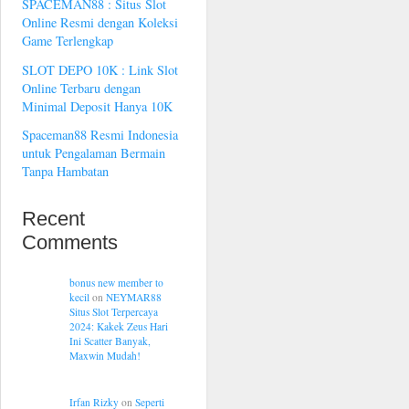
SPACEMAN88 : Situs Slot
Online Resmi dengan Koleksi
Game Terlengkap
SLOT DEPO 10K : Link Slot
Online Terbaru dengan
Minimal Deposit Hanya 10K
Spaceman88 Resmi Indonesia
untuk Pengalaman Bermain
Tanpa Hambatan
Recent
Comments
bonus new member to
kecil
on
NEYMAR88
Situs Slot Terpercaya
2024: Kakek Zeus Hari
Ini Scatter Banyak,
Maxwin Mudah!
Irfan Rizky
on
Seperti