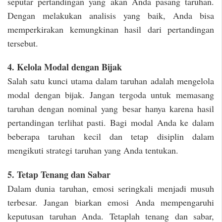
seputar pertandingan yang akan Anda pasang taruhan.
Dengan melakukan analisis yang baik, Anda bisa
memperkirakan kemungkinan hasil dari pertandingan
tersebut.
4. Kelola Modal dengan Bijak
Salah satu kunci utama dalam taruhan adalah mengelola
modal dengan bijak. Jangan tergoda untuk memasang
taruhan dengan nominal yang besar hanya karena hasil
pertandingan terlihat pasti. Bagi modal Anda ke dalam
beberapa taruhan kecil dan tetap disiplin dalam
mengikuti strategi taruhan yang Anda tentukan.
5. Tetap Tenang dan Sabar
Dalam dunia taruhan, emosi seringkali menjadi musuh
terbesar. Jangan biarkan emosi Anda mempengaruhi
keputusan taruhan Anda. Tetaplah tenang dan sabar,