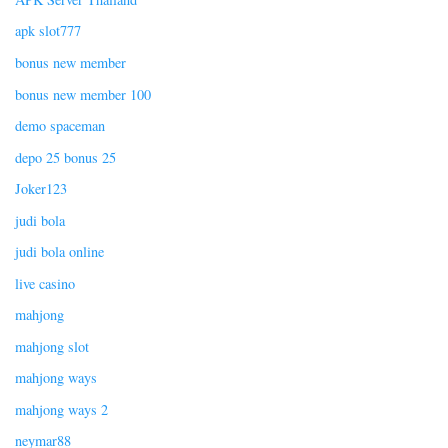
apk slot777
bonus new member
bonus new member 100
demo spaceman
depo 25 bonus 25
Joker123
judi bola
judi bola online
live casino
mahjong
mahjong slot
mahjong ways
mahjong ways 2
neymar88