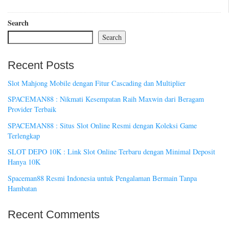
Search
Search
Recent Posts
Slot Mahjong Mobile dengan Fitur Cascading dan Multiplier
SPACEMAN88 : Nikmati Kesempatan Raih Maxwin dari Beragam
Provider Terbaik
SPACEMAN88 : Situs Slot Online Resmi dengan Koleksi Game
Terlengkap
SLOT DEPO 10K : Link Slot Online Terbaru dengan Minimal Deposit
Hanya 10K
Spaceman88 Resmi Indonesia untuk Pengalaman Bermain Tanpa
Hambatan
Recent Comments