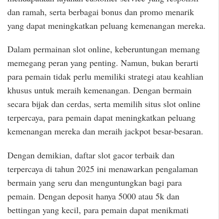
dan ramah, serta berbagai bonus dan promo menarik
yang dapat meningkatkan peluang kemenangan mereka.
Dalam permainan slot online, keberuntungan memang
memegang peran yang penting. Namun, bukan berarti
para pemain tidak perlu memiliki strategi atau keahlian
khusus untuk meraih kemenangan. Dengan bermain
secara bijak dan cerdas, serta memilih situs slot online
terpercaya, para pemain dapat meningkatkan peluang
kemenangan mereka dan meraih jackpot besar-besaran.
Dengan demikian, daftar slot gacor terbaik dan
terpercaya di tahun 2025 ini menawarkan pengalaman
bermain yang seru dan menguntungkan bagi para
pemain. Dengan deposit hanya 5000 atau 5k dan
bettingan yang kecil, para pemain dapat menikmati