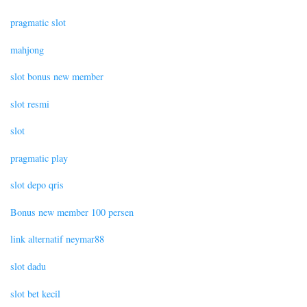
pragmatic slot
mahjong
slot bonus new member
slot resmi
slot
pragmatic play
slot depo qris
Bonus new member 100 persen
link alternatif neymar88
slot dadu
slot bet kecil