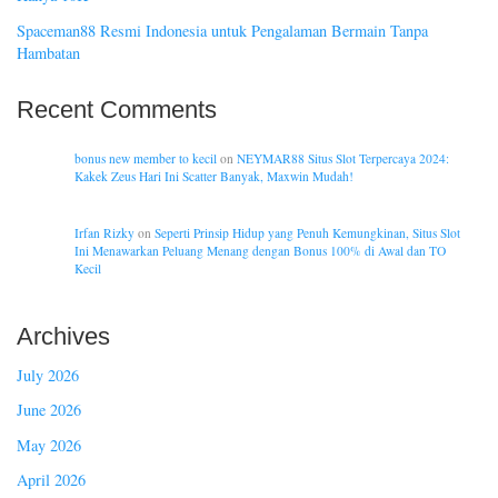
Spaceman88 Resmi Indonesia untuk Pengalaman Bermain Tanpa
Hambatan
Recent Comments
bonus new member to kecil
on
NEYMAR88 Situs Slot Terpercaya 2024:
Kakek Zeus Hari Ini Scatter Banyak, Maxwin Mudah!
Irfan Rizky
on
Seperti Prinsip Hidup yang Penuh Kemungkinan, Situs Slot
Ini Menawarkan Peluang Menang dengan Bonus 100% di Awal dan TO
Kecil
Archives
July 2026
June 2026
May 2026
April 2026