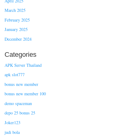
April 2025
March 2025
February 2025
January 2025
December 2024
Categories
APK Server Thailand
apk slot777
bonus new member
bonus new member 100
demo spaceman
depo 25 bonus 25
Joker123
judi bola