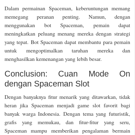
Dalam permainan Spaceman, keberuntungan memang
memegang peranan penting. Namun, dengan
menggunakan bot Spaceman, pemain dapat
meningkatkan peluang menang mereka dengan strategi
yang tepat. Bot Spaceman dapat membantu para pemain
untuk mengoptimalkan taruhan mereka dan
menghasilkan kemenangan yang lebih besar.
Conclusion: Cuan Mode On
dengan Spaceman Slot
Dengan banyaknya fitur menarik yang ditawarkan, tidak
heran jika Spaceman menjadi game slot favorit bagi
banyak warga Indonesia. Dengan tema yang futuristik,
grafis yang memukau, dan fitur-fitur yang seru,
Spaceman mampu memberikan pengalaman bermain