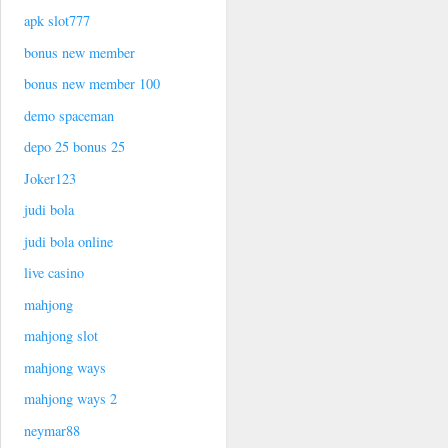
apk slot777
bonus new member
bonus new member 100
demo spaceman
depo 25 bonus 25
Joker123
judi bola
judi bola online
live casino
mahjong
mahjong slot
mahjong ways
mahjong ways 2
neymar88