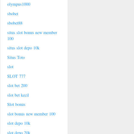
olympus1000
sbobet
sbobet88
situs slot bonus new member
100
situs slot depo 10k
Situs Toto
slot
SLOT 777
slot bet 200
slot bet kecil
Slot bonus
slot bonus new member 100
slot depo 10k
slot depo 20k