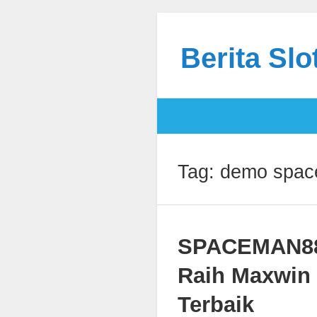
Berita Sl
Tag:
demo spa
SPACEMAN88 
Raih Maxwin 
Terbaik