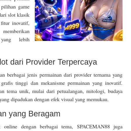
 pilihan game
ri slot klasik
itur inovatif,
k memberikan
yang lebih
ot dari Provider Terpercaya
berbagai jenis permainan dari provider ternama yang
s grafis tinggi dan mekanisme permainan yang inovatif.
an tema unik, mulai dari petualangan, mitologi, budaya
i yang dipadukan dengan efek visual yang memukau.
nan yang Beragam
ot online dengan berbagai tema, SPACEMAN88 juga