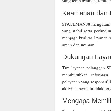
yang lebih nyaman, teruta
Keamanan dan 
SPACEMAN88 mengutamaka
yang stabil serta perlind
menjaga kualitas layanan
aman dan nyaman.
Dukungan Laya
Tim layanan pelanggan S
membutuhkan informasi 
pelayanan yang responsif, 
aktivitas bermain tidak ter
Mengapa Memi