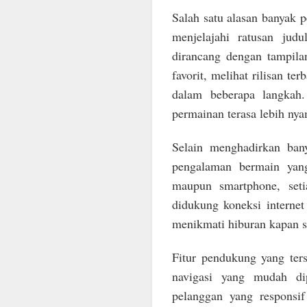
Salah satu alasan banya
menjelajahi ratusan jud
dirancang dengan tampil
favorit, melihat rilisan t
dalam beberapa langkah
permainan terasa lebih ny
Selain menghadirkan ba
pengalaman bermain yang
maupun smartphone, seti
didukung koneksi interne
menikmati hiburan kapan sa
Fitur pendukung yang ter
navigasi yang mudah dip
pelanggan yang respons