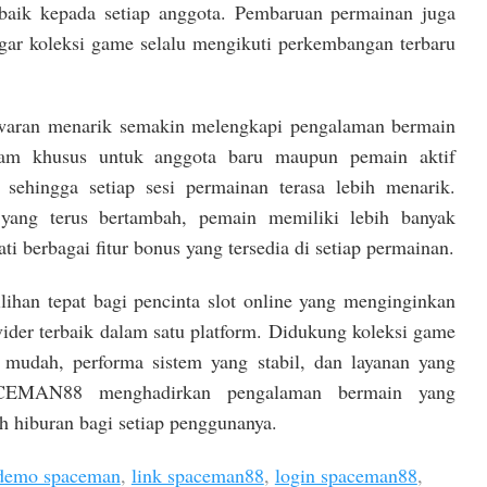
baik kepada setiap anggota. Pembaruan permainan juga
agar koleksi game selalu mengikuti perkembangan terbaru
aran menarik semakin melengkapi pengalaman bermain
m khusus untuk anggota baru maupun pemain aktif
sehingga setiap sesi permainan terasa lebih menarik.
 yang terus bertambah, pemain memiliki lebih banyak
 berbagai fitur bonus yang tersedia di setiap permainan.
an tepat bagi pencinta slot online yang menginginkan
vider terbaik dalam satu platform. Didukung koleksi game
 mudah, performa sistem yang stabil, dan layanan yang
PACEMAN88 menghadirkan pengalaman bermain yang
 hiburan bagi setiap penggunanya.
demo spaceman
,
link spaceman88
,
login spaceman88
,