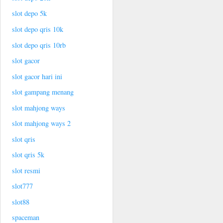
slot depo 5k
slot depo qris 10k
slot depo qris 10rb
slot gacor
slot gacor hari ini
slot gampang menang
slot mahjong ways
slot mahjong ways 2
slot qris
slot qris 5k
slot resmi
slot777
slot88
spaceman