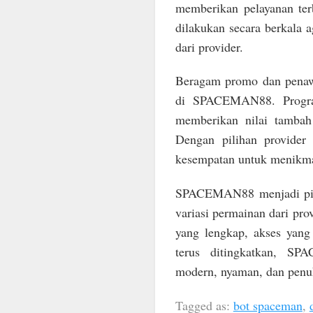
memberikan pelayanan ter
dilakukan secara berkala 
dari provider.
Beragam promo dan penaw
di SPACEMAN88. Progra
memberikan nilai tambah 
Dengan pilihan provider
kesempatan untuk menikmati
SPACEMAN88 menjadi pilih
variasi permainan dari pro
yang lengkap, akses yang
terus ditingkatkan, S
modern, nyaman, dan penuh
Tagged as:
bot spaceman
,