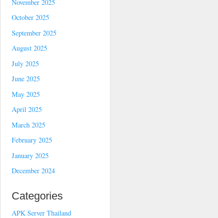
November 2025
October 2025
September 2025
August 2025
July 2025
June 2025
May 2025
April 2025
March 2025
February 2025
January 2025
December 2024
Categories
APK Server Thailand