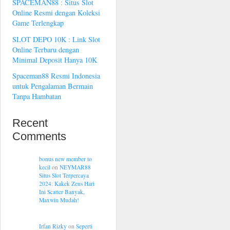
SPACEMAN88 : Situs Slot
Online Resmi dengan Koleksi
Game Terlengkap
SLOT DEPO 10K : Link Slot
Online Terbaru dengan
Minimal Deposit Hanya 10K
Spaceman88 Resmi Indonesia
untuk Pengalaman Bermain
Tanpa Hambatan
Recent
Comments
bonus new member to
kecil
on
NEYMAR88
Situs Slot Terpercaya
2024: Kakek Zeus Hari
Ini Scatter Banyak,
Maxwin Mudah!
Irfan Rizky
on
Seperti