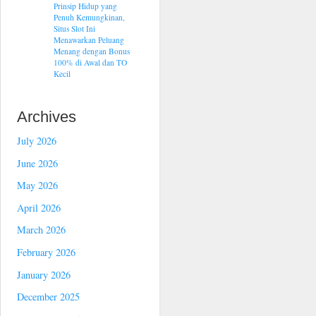
Prinsip Hidup yang
Penuh Kemungkinan,
Situs Slot Ini
Menawarkan Peluang
Menang dengan Bonus
100% di Awal dan TO
Kecil
Archives
July 2026
June 2026
May 2026
April 2026
March 2026
February 2026
January 2026
December 2025