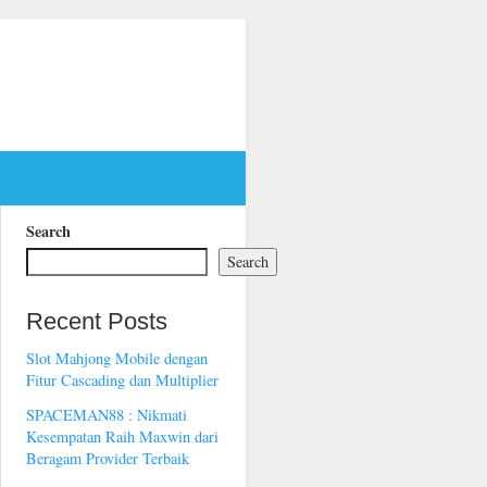
Search
Search
Recent Posts
Slot Mahjong Mobile dengan
Fitur Cascading dan Multiplier
SPACEMAN88 : Nikmati
Kesempatan Raih Maxwin dari
Beragam Provider Terbaik