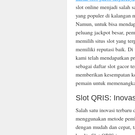
slot online menjadi salah s
yang populer di kalangan 
Namun, untuk bisa menda
peluang jackpot besar, pem
memilih situs slot yang ter
memiliki reputasi baik. Di
kami telah mendapatkan pr
sebagai daftar slot gacor t
memberikan kesempatan k
pemain untuk memenangkan
Slot QRIS: Inova
Salah satu inovasi terbaru
menggunakan metode pembay
dengan mudah dan cepat, t