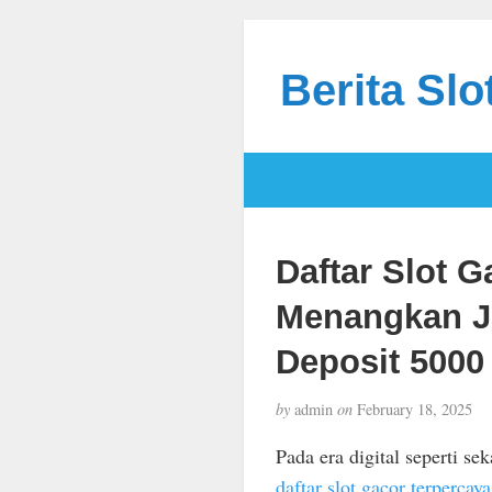
Berita Sl
Daftar Slot G
Menangkan J
Deposit 5000
by
admin
on
February 18, 2025
Pada era digital seperti se
daftar slot gacor terpercaya