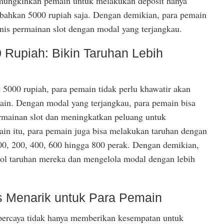
emungkinkan pemain untuk melakukan deposit hanya
u bahkan 5000 rupiah saja. Dengan demikian, para pemain
nis permainan slot dengan modal yang terjangkau.
0 Rupiah: Bikin Taruhan Lebih
 5000 rupiah, para pemain tidak perlu khawatir akan
ain. Dengan modal yang terjangkau, para pemain bisa
rmainan slot dan meningkatkan peluang untuk
in itu, para pemain juga bisa melakukan taruhan dengan
100, 200, 400, 600 hingga 800 perak. Dengan demikian,
ol taruhan mereka dan mengelola modal dengan lebih
 Menarik untuk Para Pemain
erpercaya tidak hanya memberikan kesempatan untuk