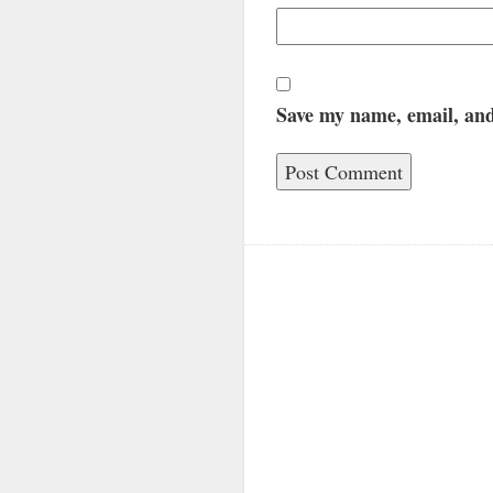
Save my name, email, and 