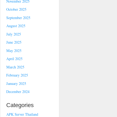
November 2025
October 2025
September 2025
August 2025
July 2025
June 2025
May 2025
April 2025
March 2025
February 2025
January 2025
December 2024
Categories
APK Server Thailand