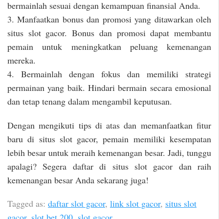
bermainlah sesuai dengan kemampuan finansial Anda.
3. Manfaatkan bonus dan promosi yang ditawarkan oleh
situs slot gacor. Bonus dan promosi dapat membantu
pemain untuk meningkatkan peluang kemenangan
mereka.
4. Bermainlah dengan fokus dan memiliki strategi
permainan yang baik. Hindari bermain secara emosional
dan tetap tenang dalam mengambil keputusan.
Dengan mengikuti tips di atas dan memanfaatkan fitur
baru di situs slot gacor, pemain memiliki kesempatan
lebih besar untuk meraih kemenangan besar. Jadi, tunggu
apalagi? Segera daftar di situs slot gacor dan raih
kemenangan besar Anda sekarang juga!
Tagged as:
daftar slot gacor
,
link slot gacor
,
situs slot
gacor
,
slot bet 200
,
slot gacor