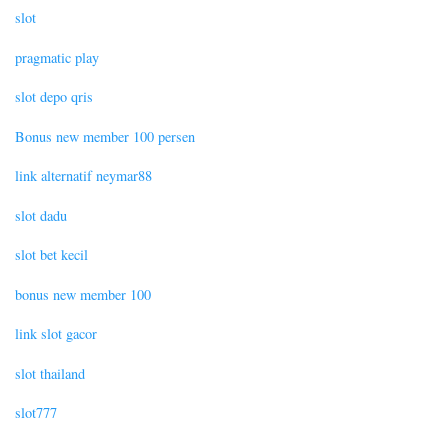
slot
pragmatic play
slot depo qris
Bonus new member 100 persen
link alternatif neymar88
slot dadu
slot bet kecil
bonus new member 100
link slot gacor
slot thailand
slot777