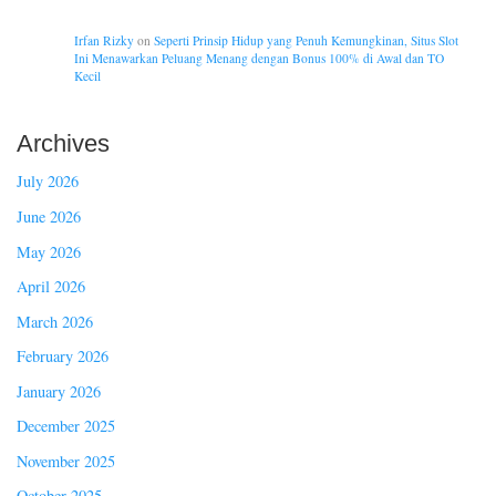
Irfan Rizky
on
Seperti Prinsip Hidup yang Penuh Kemungkinan, Situs Slot
Ini Menawarkan Peluang Menang dengan Bonus 100% di Awal dan TO
Kecil
Archives
July 2026
June 2026
May 2026
April 2026
March 2026
February 2026
January 2026
December 2025
November 2025
October 2025