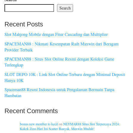
Search
Recent Posts
Slot Mahjong Mobile dengan Fitur Cascading dan Multiplier
SPACEMAN88 : Nikmati Kesempatan Raih Maxwin dari Beragam
Provider Terbaik
SPACEMAN88 : Situs Slot Online Resmi dengan Koleksi Game
Terlengkap
SLOT DEPO 10K : Link Slot Online Terbaru dengan Minimal Deposit
Hanya 10K
Spaceman88 Resmi Indonesia untuk Pengalaman Bermain Tanpa
Hambatan
Recent Comments
bonus new member to kecil
on
NEYMAR88 Situs Slot Terpercaya 2024:
Kakek Zeus Hari Ini Scatter Banyak, Maxwin Mudah!