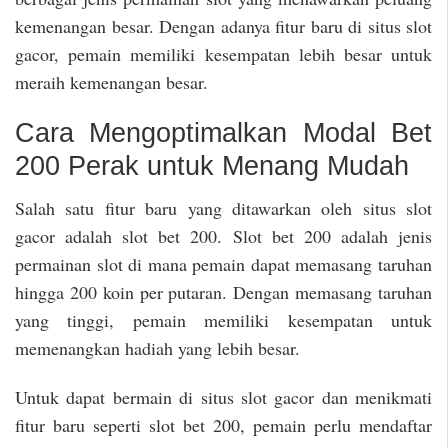
kemenangan besar. Dengan adanya fitur baru di situs slot
gacor, pemain memiliki kesempatan lebih besar untuk
meraih kemenangan besar.
Cara Mengoptimalkan Modal Bet
200 Perak untuk Menang Mudah
Salah satu fitur baru yang ditawarkan oleh situs slot
gacor adalah slot bet 200. Slot bet 200 adalah jenis
permainan slot di mana pemain dapat memasang taruhan
hingga 200 koin per putaran. Dengan memasang taruhan
yang tinggi, pemain memiliki kesempatan untuk
memenangkan hadiah yang lebih besar.
Untuk dapat bermain di situs slot gacor dan menikmati
fitur baru seperti slot bet 200, pemain perlu mendaftar