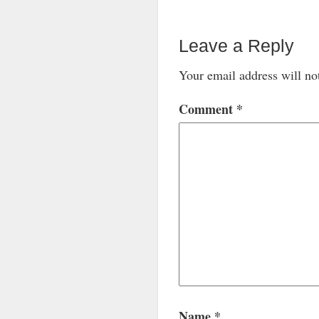
Leave a Reply
Your email address will no
Comment
*
Name
*