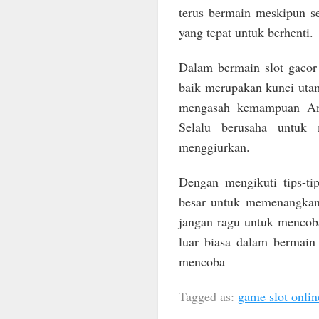
terus bermain meskipun s
yang tepat untuk berhenti.
Dalam bermain slot gacor 
baik merupakan kunci uta
mengasah kemampuan And
Selalu berusaha untuk
menggiurkan.
Dengan mengikuti tips-ti
besar untuk memenangkan 
jangan ragu untuk mencob
luar biasa dalam bermain 
mencoba
Tagged as:
game slot onlin