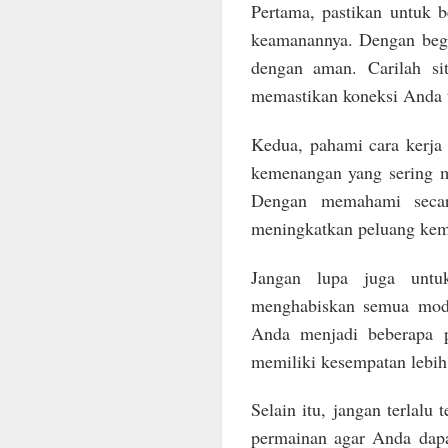
Pertama, pastikan untuk b
keamanannya. Dengan begi
dengan aman. Carilah sit
memastikan koneksi Anda t
Kedua, pahami cara kerja 
kemenangan yang sering mu
Dengan memahami secar
meningkatkan peluang ke
Jangan lupa juga untu
menghabiskan semua moda
Anda menjadi beberapa p
memiliki kesempatan lebih
Selain itu, jangan terlalu
permainan agar Anda dapa