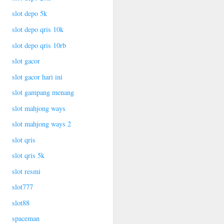
slot depo 5k
slot depo qris 10k
slot depo qris 10rb
slot gacor
slot gacor hari ini
slot gampang menang
slot mahjong ways
slot mahjong ways 2
slot qris
slot qris 5k
slot resmi
slot777
slot88
spaceman