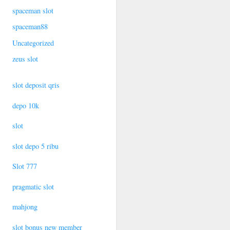
spaceman slot
spaceman88
Uncategorized
zeus slot
slot deposit qris
depo 10k
slot
slot depo 5 ribu
Slot 777
pragmatic slot
mahjong
slot bonus new member