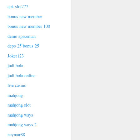
apk slot777
bonus new member
bonus new member 100
demo spaceman
depo 25 bonus 25
Joker123
judi bola
judi bola online
live casino
mahjong
mahjong slot
mahjong ways
mahjong ways 2
neymar88