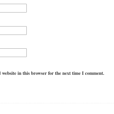
website in this browser for the next time I comment.